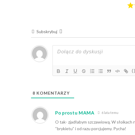
Subskrybuj
{
8
KOMENTARZY
Po prostu MAMA
6 lata temu
O tak- zjadłabym szczawiową. W słoikach ni
“brykietu” i od razu porcjujemy. Pycha!