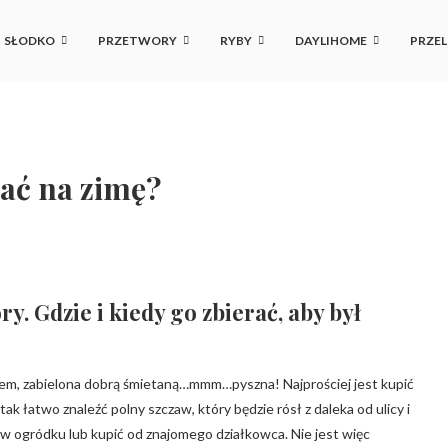
SŁODKO
PRZETWORY
RYBY
DAYLIHOME
PRZEL
ać na zimę?
. Gdzie i kiedy go zbierać, aby był
kiem, zabielona dobrą śmietaną…mmm…pyszna! Najprościej jest kupić
tak łatwo znaleźć polny szczaw, który będzie rósł z daleka od ulicy i
w ogródku lub kupić od znajomego działkowca. Nie jest więc