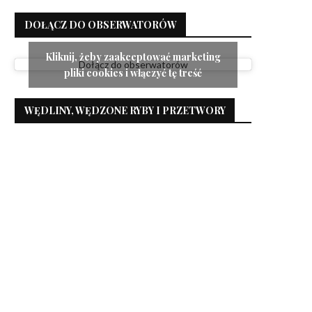
DOŁĄCZ DO OBSERWATORÓW
Kliknij, żeby zaakceptować marketing
Dołącz do obserwatorów
pliki cookies i włączyć tę treść
WĘDLINY, WĘDZONE RYBY I PRZETWORY