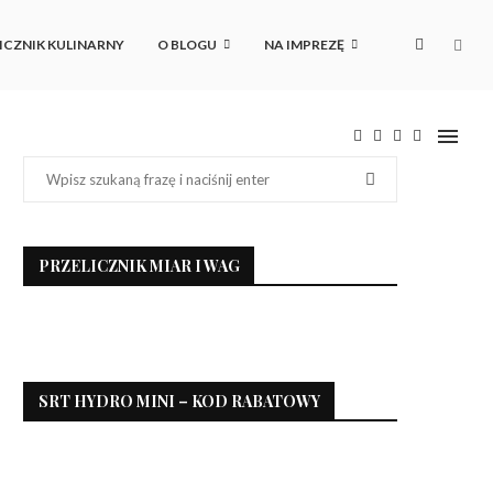
ICZNIK KULINARNY
O BLOGU
NA IMPREZĘ
PRZELICZNIK MIAR I WAG
SRT HYDRO MINI – KOD RABATOWY