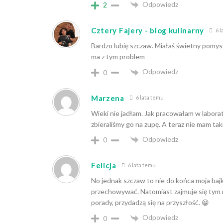
Odpowiedz
2
Cztery Fajery - blog kulinarny
6 l
Bardzo lubię szczaw. Miałaś świetny pomy
ma z tym problem
Odpowiedz
0
Marzena
6 lata temu
Wieki nie jadłam. Jak pracowałam w laborat
zbieraliśmy go na zupę. A teraz nie mam tak
Odpowiedz
0
Felicja
6 lata temu
No jednak szczaw to nie do końca moja bajk
przechowywać. Natomiast zajmuje się tym m
porady, przydadzą się na przyszłość. 😀
Odpowiedz
0