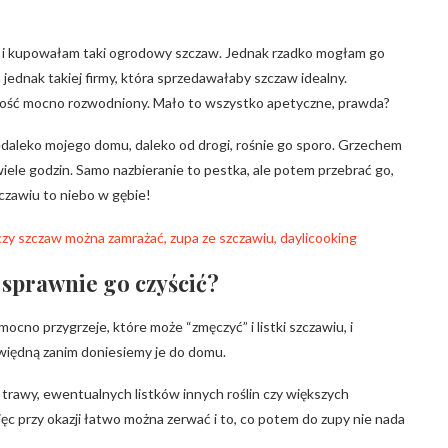
k i kupowałam taki ogrodowy szczaw. Jednak rzadko mogłam go
jednak takiej firmy, która sprzedawałaby szczaw idealny.
 dość mocno rozwodniony. Mało to wszystko apetyczne, prawda?
daleko mojego domu, daleko od drogi, rośnie go sporo. Grzechem
 wiele godzin. Samo nazbieranie to pestka, ale potem przebrać go,
czawiu to niebo w gębie!
k sprawnie go czyścić?
cno przygrzeje, które może “zmęczyć” i listki szczawiu, i
 zwiędną zanim doniesiemy je do domu.
e trawy, ewentualnych listków innych roślin czy większych
więc przy okazji łatwo można zerwać i to, co potem do zupy nie nada