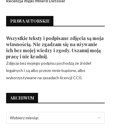
Recenzja myjki Milerd Detoxer
PRAWA AUTORSKIE
Wszystkie teksty i podpisane zdjęcia są moja
własnością. Nie zgadzam się na używanie
ich bez mojej wiedzy i zgody. Uszanuj moją
pracę i nie kradnij.
Zdjęcia bez mojego podpisu pochodzą ze źródeł
legalnych i są albo przeze mnie kupione, albo
wykorzystywane na zasadach licencji CC0.
ARCHIWUM