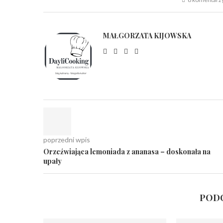
MAŁGORZATA KIJOWSKA
poprzedni wpis
Orzeźwiająca lemoniada z ananasa – doskonała na
upały
PODO