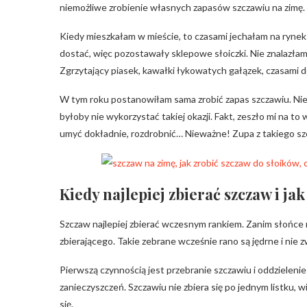
niemożliwe zrobienie własnych zapasów szczawiu na zimę.
Kiedy mieszkałam w mieście, to czasami jechałam na ryne
dostać, więc pozostawały sklepowe słoiczki. Nie znalazłam 
Zgrzytający piasek, kawałki łykowatych gałązek, czasami
W tym roku postanowiłam sama zrobić zapas szczawiu. Nie
byłoby nie wykorzystać takiej okazji. Fakt, zeszło mi na to
umyć dokładnie, rozdrobnić… Nieważne! Zupa z takiego sz
Kiedy najlepiej zbierać szczaw i ja
Szczaw najlepiej zbierać wczesnym rankiem. Zanim słońce mo
zbierającego. Takie zebrane wcześnie rano są jędrne i nie
Pierwszą czynnością jest przebranie szczawiu i oddzieleni
zanieczyszczeń. Szczawiu nie zbiera się po jednym listku, 
się.