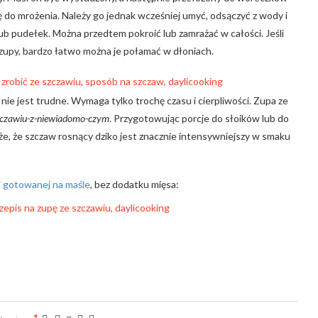
 do mrożenia. Należy go jednak wcześniej umyć, odsączyć z wody i
lub pudełek. Można przedtem pokroić lub zamrażać w całości. Jeśli
zupy, bardzo łatwo można je połamać w dłoniach.
nie jest trudne. Wymaga tylko trochę czasu i cierpliwości. Zupa ze
zczawiu-z-niewiadomo-czym
. Przygotowując porcje do słoików lub do
akże, że szczaw rosnący dziko jest znacznie intensywniejszy w smaku
 gotowanej na maśle
, bez dodatku mięsa:
y