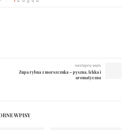
1
następny wpis
Zupa rybna z morszczuka – pyszna, lekka i
aromatyczna
BNE WPISY