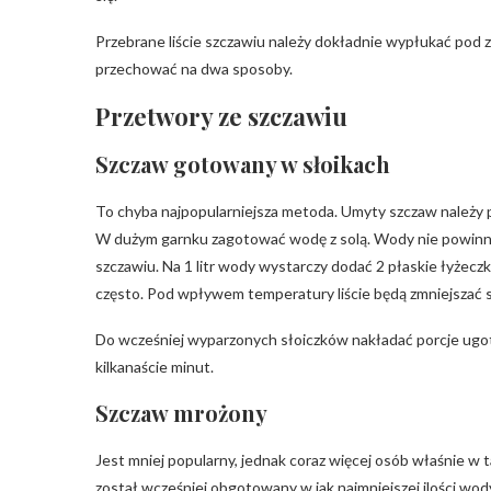
Przebrane liście szczawiu należy dokładnie wypłukać pod
przechować na dwa sposoby.
Przetwory ze szczawiu
Szczaw gotowany w słoikach
To chyba najpopularniejsza metoda. Umyty szczaw należy po
W dużym garnku zagotować wodę z solą. Wody nie powinno 
szczawiu. Na 1 litr wody wystarczy dodać 2 płaskie łyżeczk
często. Pod wpływem temperatury liście będą zmniejszać s
Do wcześniej wyparzonych słoiczków nakładać porcje ugot
kilkanaście minut.
Szczaw mrożony
Jest mniej popularny, jednak coraz więcej osób właśnie 
został wcześniej obgotowany w jak najmniejszej ilości wo