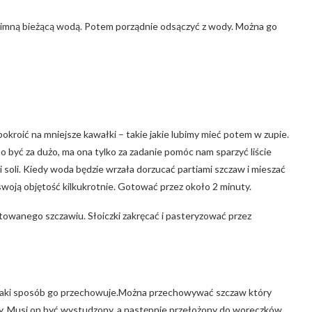
 zimną bieżącą wodą. Potem porządnie odsączyć z wody. Można go
kroić na mniejsze kawałki – takie jakie lubimy mieć potem w zupie.
być za dużo, ma ona tylko za zadanie pomóc nam sparzyć liście
i soli. Kiedy woda będzie wrzała dorzucać partiami szczaw i mieszać
woją objętość kilkukrotnie. Gotować przez około 2 minuty.
owanego szczawiu. Słoiczki zakręcać i pasteryzować przez
w taki sposób go przechowuje.Można przechowywać szczaw który
dy. Musi on być wystudzony, a następnie przełożony do woreczków