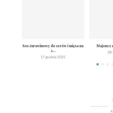
Sos żurawinowy do serów i mięsa na
Majonez 
2...
28 
17 grudnia 2025
A