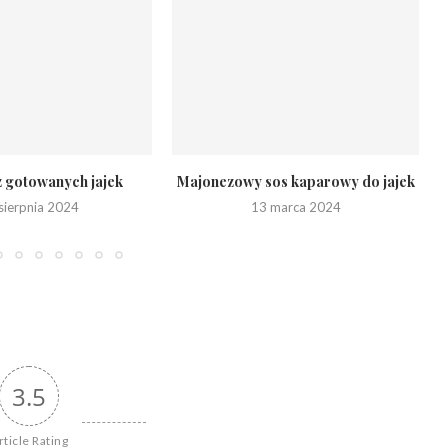
z gotowanych jajek
Majonezowy sos kaparowy do jajek
sierpnia 2024
13 marca 2024
3.5
rticle Rating