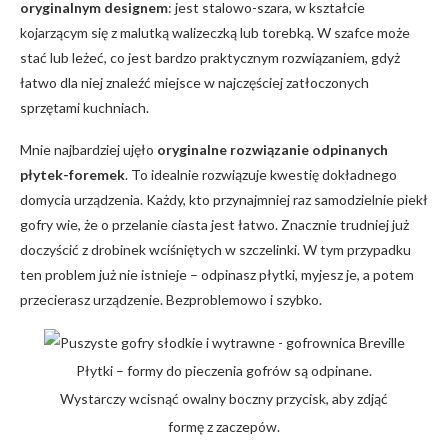
oryginalnym designem
: jest stalowo-szara, w kształcie
kojarzącym się z malutką walizeczką lub torebką. W szafce może
stać lub leżeć, co jest bardzo praktycznym rozwiązaniem, gdyż
łatwo dla niej znaleźć miejsce w najczęściej zatłoczonych
sprzętami kuchniach.
Mnie najbardziej ujęło
oryginalne rozwiązanie odpinanych
płytek-foremek
. To idealnie rozwiązuje kwestię dokładnego
domycia urządzenia. Każdy, kto przynajmniej raz samodzielnie piekł
gofry wie, że o przelanie ciasta jest łatwo. Znacznie trudniej już
doczyścić z drobinek wciśniętych w szczelinki. W tym przypadku
ten problem już nie istnieje – odpinasz płytki, myjesz je, a potem
przecierasz urządzenie. Bezproblemowo i szybko.
Płytki – formy do pieczenia gofrów są odpinane.
Wystarczy wcisnąć owalny boczny przycisk, aby zdjąć
formę z zaczepów.