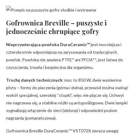
Gofrownica Breville – puszyste i
jednocześnie chrupiące gofry
Nieprzywierająca powłoka DuraCeramic™
jest mocniejsza i
czterokrotnie odporniejsza na zarysowania od tradycyjnych
powłok. Powłoka nie zawiera PTFE* ani PFOA**, jest łatwa do
czyszczenia, trwała i bezpieczna dla organizmu.
Trochę danych technicznych
: moc to 850 W, dwie wymienne
płyty – formy do pieczenia (górna i dolna), przewód można owinąć
wokół specjalnej, szerokiej “stopki”, więc nie plącze się. Uchwyt
nie nagrzewa się, a stabilne nóżki są antypoślizgowe. Dwie lampki
sygnalizują włączenie do sieci (zielona) i odpowiedni poziom
nagrzania (pomarańczowa).
Gofrownica Breville DuraCeramic™ VST072X zwraca uwagę