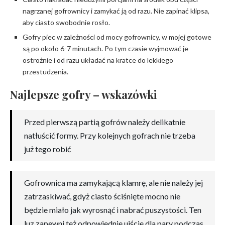
nagrzanej gofrownicy i zamykać ją od razu. Nie zapinać klipsa,
aby ciasto swobodnie rosło.
Gofry piec w zależności od mocy gofrownicy, w mojej gotowe
są po około 6-7 minutach. Po tym czasie wyjmować je
ostrożnie i od razu układać na kratce do lekkiego
przestudzenia.
Najlepsze gofry – wskazówki
Przed pierwszą partią gofrów należy delikatnie
natłuścić formy. Przy kolejnych gofrach nie trzeba
już tego robić
Gofrownica ma zamykającą klamrę, ale nie należy jej
zatrzaskiwać, gdyż ciasto ściśnięte mocno nie
będzie miało jak wyrosnąć i nabrać puszystości. Ten
luz zapewni też odpowiednie ujście dla pary podczas