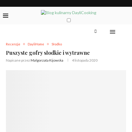
Recenzje
DayliHome
Słodko
Puszyste gofry słodkie i wytrawne
Napisane przez
Małgorzata Kijowska
4 listopada 2020