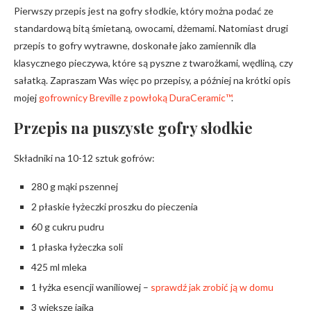
Pierwszy przepis jest na gofry słodkie, który można podać ze
standardową bitą śmietaną, owocami, dżemami. Natomiast drugi
przepis to gofry wytrawne, doskonałe jako zamiennik dla
klasycznego pieczywa, które są pyszne z twarożkami, wędliną, czy
sałatką. Zapraszam Was więc po przepisy, a później na krótki opis
mojej
gofrownicy Breville z powłoką DuraCeramic™
.
Przepis na puszyste gofry słodkie
Składniki na 10-12 sztuk gofrów:
280 g mąki pszennej
2 płaskie łyżeczki proszku do pieczenia
60 g cukru pudru
1 płaska łyżeczka soli
425 ml mleka
1 łyżka esencji waniliowej –
sprawdź jak zrobić ją w domu
3 większe jajka