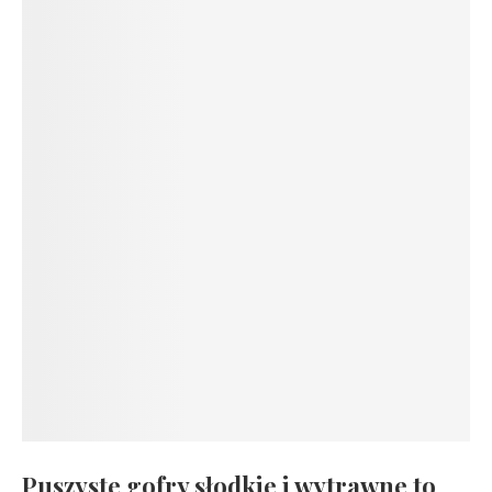
Puszyste gofry słodkie i wytrawne to