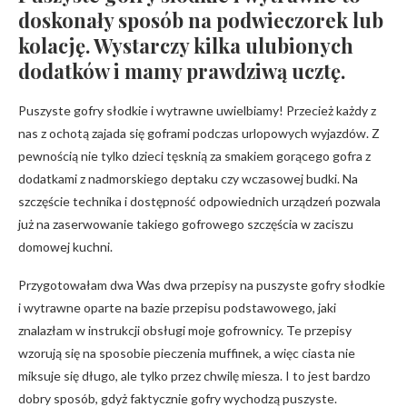
doskonały sposób na podwieczorek lub
kolację. Wystarczy kilka ulubionych
dodatków i mamy prawdziwą ucztę.
Puszyste gofry słodkie i wytrawne uwielbiamy! Przecież każdy z
nas z ochotą zajada się goframi podczas urlopowych wyjazdów. Z
pewnością nie tylko dzieci tęsknią za smakiem gorącego gofra z
dodatkami z nadmorskiego deptaku czy wczasowej budki. Na
szczęście technika i dostępność odpowiednich urządzeń pozwala
już na zaserwowanie takiego gofrowego szczęścia w zaciszu
domowej kuchni.
Przygotowałam dwa Was dwa przepisy na puszyste gofry słodkie
i wytrawne oparte na bazie przepisu podstawowego, jaki
znalazłam w instrukcji obsługi moje gofrownicy. Te przepisy
wzorują się na sposobie pieczenia muffinek, a więc ciasta nie
miksuje się długo, ale tylko przez chwilę miesza. I to jest bardzo
dobry sposób, gdyż faktycznie gofry wychodzą puszyste.