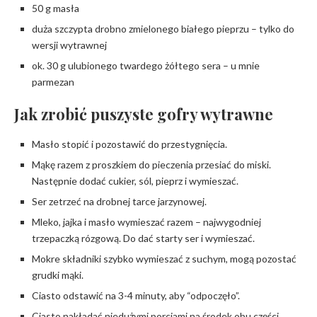
50 g masła
duża szczypta drobno zmielonego białego pieprzu – tylko do
wersji wytrawnej
ok. 30 g ulubionego twardego żółtego sera – u mnie
parmezan
Jak zrobić puszyste gofry wytrawne
Masło stopić i pozostawić do przestygnięcia.
Mąkę razem z proszkiem do pieczenia przesiać do miski.
Następnie dodać cukier, sól, pieprz i wymieszać.
Ser zetrzeć na drobnej tarce jarzynowej.
Mleko, jajka i masło wymieszać razem – najwygodniej
trzepaczką rózgową. Do dać starty ser i wymieszać.
Mokre składniki szybko wymieszać z suchym, mogą pozostać
grudki mąki.
Ciasto odstawić na 3-4 minuty, aby “odpoczęło”.
Ciasto nakładać niedużymi porcjami na środek obu części