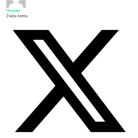
Itreska
3 lata temu