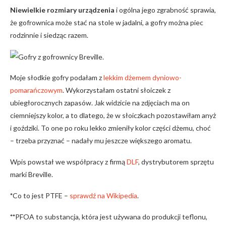
Niewielkie rozmiary urządzenia
i ogólna jego zgrabność sprawia,
że gofrownica może stać na stole w jadalni, a gofry można piec
rodzinnie i siedząc razem.
Moje słodkie gofry podałam z
lekkim dżemem dyniowo-
pomarańczowym
. Wykorzystałam ostatni słoiczek z
ubiegłorocznych zapasów. Jak widzicie na zdjęciach ma on
ciemniejszy kolor, a to dlatego, że w słoiczkach pozostawiłam anyż
i goździki. To one po roku lekko zmieniły kolor części dżemu, choć
– trzeba przyznać – nadały mu jeszcze większego aromatu.
Wpis powstał we współpracy z firmą
DLF
, dystrybutorem sprzętu
marki Breville.
*
Co to jest PTFE –
sprawdź na Wikipedia
.
**
PFOA to substancja, która jest używana do produkcji teflonu,