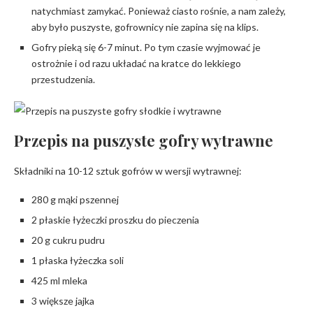
natychmiast zamykać. Ponieważ ciasto rośnie, a nam zależy,
aby było puszyste, gofrownicy nie zapina się na klips.
Gofry pieką się 6-7 minut. Po tym czasie wyjmować je
ostrożnie i od razu układać na kratce do lekkiego
przestudzenia.
Przepis na puszyste gofry wytrawne
Składniki na 10-12 sztuk gofrów w wersji wytrawnej:
280 g mąki pszennej
2 płaskie łyżeczki proszku do pieczenia
20 g cukru pudru
1 płaska łyżeczka soli
425 ml mleka
3 większe jajka