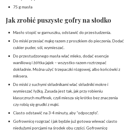
75 g masła
Jak zrobić puszyste gofry na słodko
Masło stopić w garnuszku, odstawić do przestudzenia.
Do miski przesiać mąkę razem z proszkiem do pieczenia. Dodać
cukier puder, sól, wymieszać.
Do przestudzonego masła wlać mleko, dodać esencje
waniliową i żółtka jajek – wszystko razem roztrzepać
dokładnie. Można użyć trzepaczki rózgowej, albo końcówki z
miksera.
Do miski z suchymi składnikami wlać składniki mokre i
wymieszać łyżką. Zasada jest tak, jak przy robieniu
klasycznych muffinek, czyli miesza się krótko bez znaczenia
czy robią się grudki z mąki.
Ciasto odstawić na 3-4 minuty, aby “odpoczęło”.
Gofrownicę rozgrzać i jak będzie już gotowa wlewać ciasto
niedużymi porcjami na środek obu części. Gofrownicę