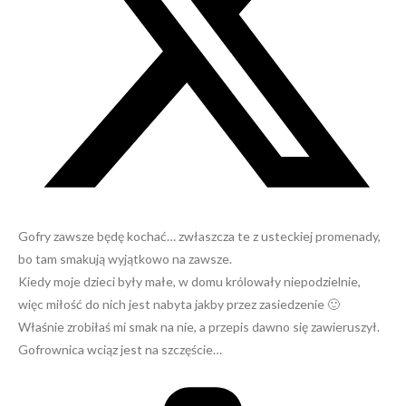
Gofry zawsze będę kochać… zwłaszcza te z usteckiej promenady,
bo tam smakują wyjątkowo na zawsze.
Kiedy moje dzieci były małe, w domu królowały niepodzielnie,
więc miłość do nich jest nabyta jakby przez zasiedzenie 🙂
Właśnie zrobiłaś mi smak na nie, a przepis dawno się zawieruszył.
Gofrownica wciąz jest na szczęście…