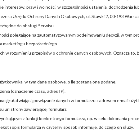
 interesów, praw i wolności, w szczególności ustalenia, dochodzenia lu
 Prezesa Urzędu Ochrony Danych Osobowych, ul. Stawki 2, 00-193 Warsz
ezbędne do obsługi Serwisu.
ści polegające na zautomatyzowanym podejmowaniu decyzji, w tym prof
ra marketingu bezpośredniego.
h w rozumieniu przepisów o ochronie danych osobowych. Oznacza to, że 
użytkownika, w tym dane osobowe, o ile zostaną one podane.
enia (oznaczenie czasu, adres IP).
mację ułatwiającą powiązanie danych w formularzu z adresem e-mail uż
 url strony zawierającej formularz.
nikającym z funkcji konkretnego formularza, np. w celu dokonania proc
kst i opis formularza w czytelny sposób informuje, do czego on służy.