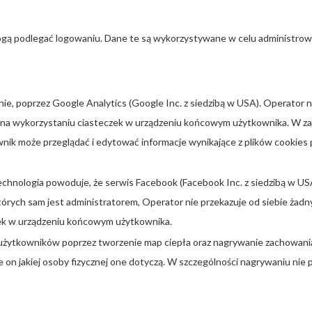
gą podlegać logowaniu. Dane te są wykorzystywane w celu administrow
nie, poprzez Google Analytics (Google Inc. z siedzibą w USA). Operator 
 na wykorzystaniu ciasteczek w urządzeniu końcowym użytkownika. W zak
ik może przeglądać i edytować informacje wynikające z plików cookies 
echnologia powoduje, że serwis Facebook (Facebook Inc. z siedzibą w US
tórych sam jest administratorem, Operator nie przekazuje od siebie ż
zek w urządzeniu końcowym użytkownika.
użytkowników poprzez tworzenie map ciepła oraz nagrywanie zachowania
ie on jakiej osoby fizycznej one dotyczą. W szczególności nagrywaniu ni