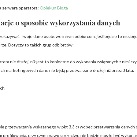
a serwera operatora:
Opiekun Bloga
acje o sposobie wykorzystania danych
zekazywać Twoje dane osobowe innym odbiorcom, jeśli będzie to niezbę
rze. Dotyczy to takich grup odbiorców:
ra nie dłużej, niż jest to konieczne do wykonania związanych z nimi czy
h marketingowych dane nie będą przetwarzane dłużej niż przez 3 lata.
ch,
esie przetwarzania wskazanego w pkt 3.3 c) wobec przetwarzania danyc
ym profilowania, przy czym prawo sprzeciwu nie będzie mogło być wykon