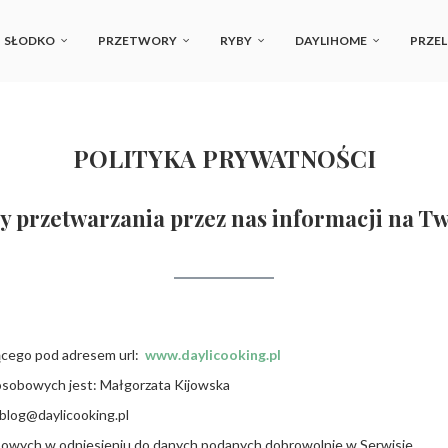
SŁODKO
PRZETWORY
RYBY
DAYLIHOME
PRZEL
POLITYKA PRYWATNOŚCI
dy przetwarzania przez nas informacji na 
ącego pod adresem url:
www.daylicooking.pl
sobowych jest: Małgorzata Kijowska
blog@daylicooking.pl
owych w odniesieniu do danych podanych dobrowolnie w Serwisie.