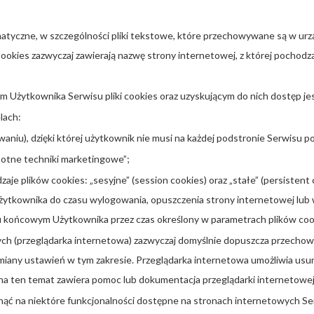
formatyczne, w szczególności pliki tekstowe, które przechowywane są w 
Cookies zazwyczaj zawierają nazwę strony internetowej, z której pochod
Użytkownika Serwisu pliki cookies oraz uzyskującym do nich dostęp jes
lach:
aniu), dzięki której użytkownik nie musi na każdej podstronie Serwisu p
stotne techniki marketingowe”;
e plików cookies: „sesyjne” (session cookies) oraz „stałe” (persistent 
kownika do czasu wylogowania, opuszczenia strony internetowej lub w
u końcowym Użytkownika przez czas określony w parametrach plików cooki
ch (przeglądarka internetowa) zazwyczaj domyślnie dopuszcza przecho
any ustawień w tym zakresie. Przeglądarka internetowa umożliwia usuni
na ten temat zawiera pomoc lub dokumentacja przeglądarki internetowej
ąć na niektóre funkcjonalności dostępne na stronach internetowych Se