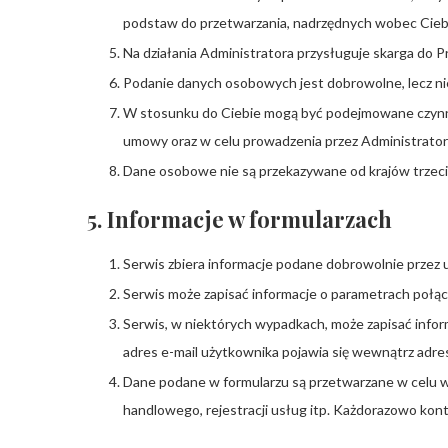
podstaw do przetwarzania, nadrzędnych wobec Ciebie
Na działania Administratora przysługuje skarga do
Podanie danych osobowych jest dobrowolne, lecz ni
W stosunku do Ciebie mogą być podejmowane czynno
umowy oraz w celu prowadzenia przez Administrato
Dane osobowe nie są przekazywane od krajów trzecic
5. Informacje w formularzach
Serwis zbiera informacje podane dobrowolnie przez 
Serwis może zapisać informacje o parametrach połącz
Serwis, w niektórych wypadkach, może zapisać infor
adres e-mail użytkownika pojawia się wewnątrz adresu
Dane podane w formularzu są przetwarzane w celu wy
handlowego, rejestracji usług itp. Każdorazowo konte