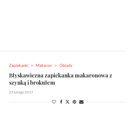
Zapiekanki
Makaron
Obiady
Błyskawiczna zapiekanka makaronowa z
szynką i brokułem
23 lutego 2017