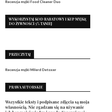
Recenzja myjki Food Cleaner Duo
WYKORZYSTAJ KOD RABATOWY I KUP MYJKĘ
DO ŻYWNOŚCI 5% TANIEJ
PRZECZYTAJ
Recenzja myjki Milerd Detoxer
PRAWA AUTORSKIE
Wszystkie teksty i podpisane zdjęcia są moja
własnością. Nie zgadzam się na używanie