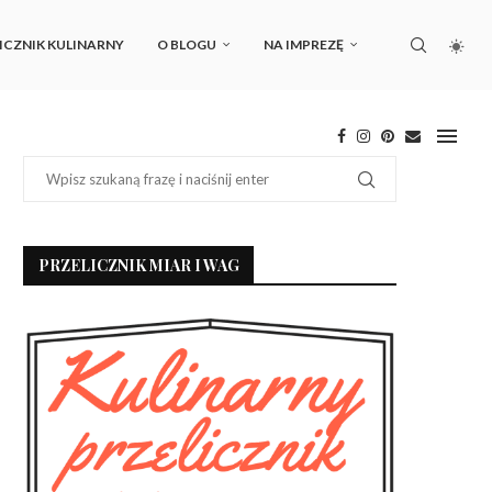
ICZNIK KULINARNY
O BLOGU
NA IMPREZĘ
PRZELICZNIK MIAR I WAG