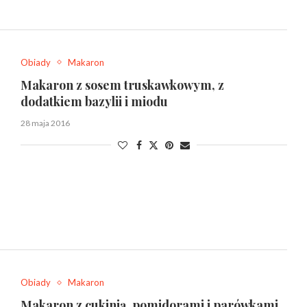
Obiady
Makaron
Makaron z sosem truskawkowym, z
dodatkiem bazylii i miodu
28 maja 2016
Obiady
Makaron
Makaron z cukinią, pomidorami i parówkami