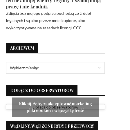
ich bez mojej wiedzy i zgody. Uszanuj moją
pracę i nie kradnij.
Zdjęcia bez mojego podpisu pochodzą ze źródeł
legalnych i są albo przeze mnie kupione, albo
wykorzystywane na zasadach licencji CC0.
ARCHIWUM
DOŁĄCZ DO OBSERWATORÓW
Kliknij, żeby zaakceptować marketing
Dołącz do obserwatorów
pliki cookies i włączyć tę treść
WĘDLINY, WĘDZONE RYBY I PRZETWORY