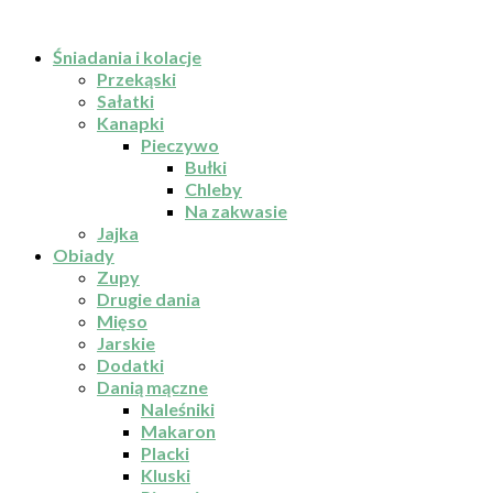
Śniadania i kolacje
Przekąski
Sałatki
Kanapki
Pieczywo
Bułki
Chleby
Na zakwasie
Jajka
Obiady
Zupy
Drugie dania
Mięso
Jarskie
Dodatki
Danią mączne
Naleśniki
Makaron
Placki
Kluski