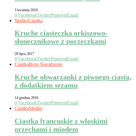
3 kwietnia 2019
0
Facebook
Twitter
Pinterest
Email
Słodko
Ciastka
Kruche ciasteczka orkiszowo-
słonecznikowe z porzeczkami
28 lipca 2017
0
Facebook
Twitter
Pinterest
Email
Ciastka
Boże Narodzenie
Kruche obwarzanki z piwnego ciasta,
z dodatkiem sezamu
14 grudnia 2016
0
Facebook
Twitter
Pinterest
Email
Ciastka
Słodko
Ciastka francuskie z włoskimi
orzechami i miodem