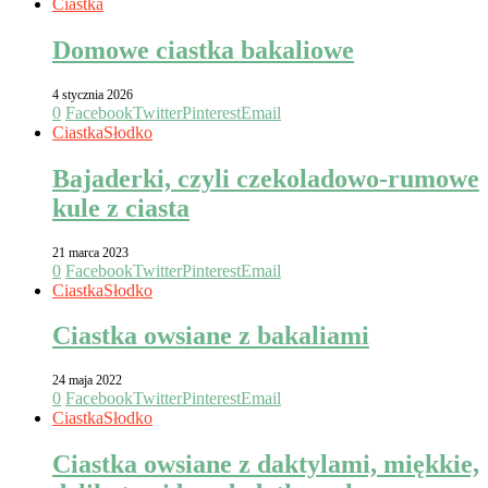
Ciastka
Domowe ciastka bakaliowe
4 stycznia 2026
0
Facebook
Twitter
Pinterest
Email
Ciastka
Słodko
Bajaderki, czyli czekoladowo-rumowe
kule z ciasta
21 marca 2023
0
Facebook
Twitter
Pinterest
Email
Ciastka
Słodko
Ciastka owsiane z bakaliami
24 maja 2022
0
Facebook
Twitter
Pinterest
Email
Ciastka
Słodko
Ciastka owsiane z daktylami, miękkie,