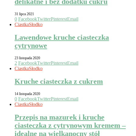
delikatne i bez dodatku cukru
31 lipca 2021
0
Facebook
Twitter
Pinterest
Email
Ciastka
Słodko
Lawendowe kruche ciasteczka
cytrynowe
23 listopada 2020
2
Facebook
Twitter
Pinterest
Email
Ciastka
Słodko
Kruche ciasteczka z cukrem
14 listopada 2020
0
Facebook
Twitter
Pinterest
Email
Ciastka
Słodko
Przepis na mazurek i kruche
ciasteczka z cytrynowym kremem –
idealne na wielkanocny stół