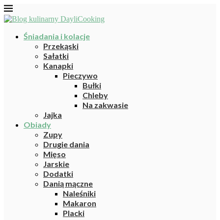
Śniadania i kolacje
Przekąski
Sałatki
Kanapki
Pieczywo
Bułki
Chleby
Na zakwasie
Jajka
Obiady
Zupy
Drugie dania
Mięso
Jarskie
Dodatki
Danią mączne
Naleśniki
Makaron
Placki