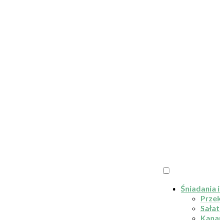
Śniadania i
Przek
Sałat
Kana