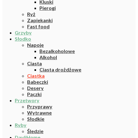
Kluski
Pierogi
Ryż
Zapiekanki
Fast food
Grzyby
Słodko
Napoje
Bezalkoholowe
Alkohol
Ciasta
Ciasta drożdżowe
Ciastka
Babeczki
Desery
Pączki
Przetwory
Przyprawy
Wytrawne
Słodkie
Ryby
Śledzie
DayliHome