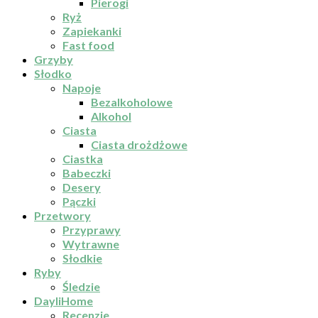
Pierogi
Ryż
Zapiekanki
Fast food
Grzyby
Słodko
Napoje
Bezalkoholowe
Alkohol
Ciasta
Ciasta drożdżowe
Ciastka
Babeczki
Desery
Pączki
Przetwory
Przyprawy
Wytrawne
Słodkie
Ryby
Śledzie
DayliHome
Recenzje