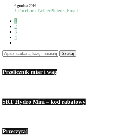
6 grudnia 2016
1
Facebook
Twitter
Pinterest
Email
1
2
3
4
Przelicznik miar i wag
SRT Hydro Mini – kod rabatowy
Przeczytaj