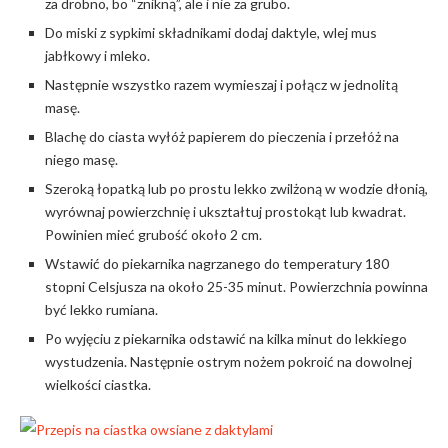
za drobno, bo “znikną”, ale i nie za grubo.
Do miski z sypkimi składnikami dodaj daktyle, wlej mus
jabłkowy i mleko.
Następnie wszystko razem wymieszaj i połącz w jednolitą
masę.
Blachę do ciasta wyłóż papierem do pieczenia i przełóż na
niego masę.
Szeroką łopatką lub po prostu lekko zwilżoną w wodzie dłonią,
wyrównaj powierzchnię i ukształtuj prostokąt lub kwadrat.
Powinien mieć grubość około 2 cm.
Wstawić do piekarnika nagrzanego do temperatury 180
stopni Celsjusza na około 25-35 minut. Powierzchnia powinna
być lekko rumiana.
Po wyjęciu z piekarnika odstawić na kilka minut do lekkiego
wystudzenia. Następnie ostrym nożem pokroić na dowolnej
wielkości ciastka.