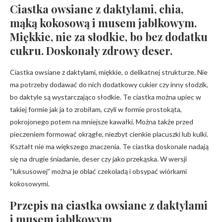
Ciastka owsiane z daktylami, chia,
mąką kokosową i musem jabłkowym.
Miękkie, nie za słodkie, bo bez dodatku
cukru. Doskonały zdrowy deser.
Ciastka owsiane z daktylami, miękkie, o delikatnej strukturze. Nie
ma potrzeby dodawać do nich dodatkowy cukier czy inny słodzik,
bo daktyle są wystarczająco słodkie. Te ciastka można upiec w
takiej formie jak ja to zrobiłam, czyli w formie prostokąta,
pokrojonego potem na mniejsze kawałki. Można także przed
pieczeniem formować okrągłe, niezbyt cienkie placuszki lub kulki.
Kształt nie ma większego znaczenia. Te ciastka doskonale nadają
się na drugie śniadanie, deser czy jako przekąska. W wersji
“luksusowej” można je oblać czekoladą i obsypać wiórkami
kokosowymi.
Przepis na ciastka owsiane z daktylami
i musem jabłkowym