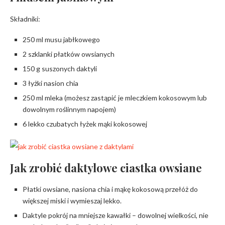
Składniki:
250 ml musu jabłkowego
2 szklanki płatków owsianych
150 g suszonych daktyli
3 łyżki nasion chia
250 ml mleka (możesz zastąpić je mleczkiem kokosowym lub
dowolnym roślinnym napojem)
6 lekko czubatych łyżek mąki kokosowej
Jak zrobić daktylowe ciastka owsiane
Płatki owsiane, nasiona chia i mąkę kokosową przełóż do
większej miski i wymieszaj lekko.
Daktyle pokrój na mniejsze kawałki – dowolnej wielkości, nie