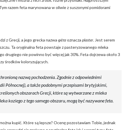
dzięczne i można z nich zrobić różne przysmaki. Najprostszym
. Tym razem feta marynowana w oliwie z suszonymi pomidorami
zi z Grecji, a jego grecka nazwa
φέτα
oznacza
plaster
. Jest serem
uszczu. Ta oryginalna feta powstaje z pasteryzowanego mleka
go drugiego nie powinno być więcej jak 30%. Feta dojrzewa około 3
zy środków koloryzujących.
 chronioną nazwą pochodzenia. Zgodnie z odpowiednimi
ii Północnej), a także podobnymi przepisami brytyjskimi,
kreślonych obszarach Grecji, które są wytwarzane z mleka
eka koziego z tego samego obszaru, mogą być nazywane feta.
ż można kupić. Które są lepsze? Ocenę pozostawiam Tobie, jednak
is sprawdzi się zarówno z oryginalną fetą jak i serami typu feta.