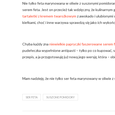
Nie tylko feta marynowana w oliwie z suszonymi pomidorami
serem feta. Jest on przecież tak wdzięczny, że kulinarny
tartaletki z kremem twarożkowym
z awokado i ulubionymi 
kiełkami, choć i inne warzywa sprawdzą się jako ich wykońc
Chyba każdy zna
niewielkie papryczki faszerowane serem 
pudełeczka wypełnione antipasti – tylko po co kupować, s
przepis, a ja przygotowuję już nową jego wersję, która – ob
Mam nadzieję, że nie tylko ser feta marynowany w oliwie
SER FETA
SUSZONE POMIDORY