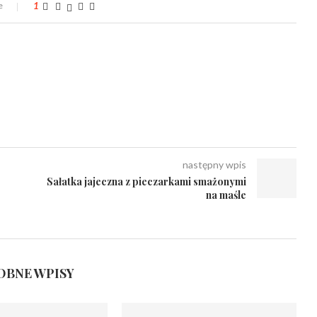
e
1
następny wpis
Sałatka jajeczna z pieczarkami smażonymi
na maśle
BNE WPISY