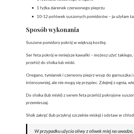
1 łyżka ziarenek czerwonego pieprzu
10-12 połówek suszonych pomidorów – ja użyłam ta
Sposób wykonania
Suszone pomidory pokrój w większą kostkę.
Ser feta pokrój w mniejsze kawałki – możesz użyć takiego,
przełóż do słoika lub miski.
Oregano, tymianek i czerwony pieprz wsyp do garnuszka i 
intensywniej, ale nie mogą się przypiec. Zdejmij z ognia, wle
Do słoika (lub miski) z serem feta przełóż pokrojone suszo
przemieszaj.
Słoik zakręć (lub przykryj szczelnie miskę) i odstaw w chło
W przypadku użycia oliwy z oliwek miej na uwadze, ż