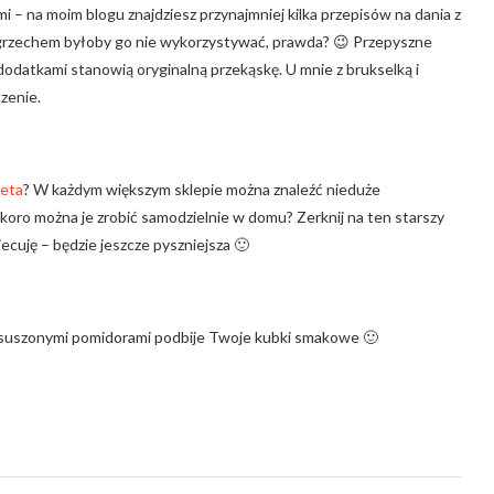
 – na moim blogu znajdziesz przynajmniej kilka przepisów na dania z
m grzechem byłoby go nie wykorzystywać, prawda? 😉 Przepyszne
dodatkami stanowią oryginalną przekąskę. U mnie z brukselką i
zenie.
feta
? W każdym większym sklepie można znaleźć nieduże
koro można je zrobić samodzielnie w domu? Zerknij na ten starszy
iecuję – będzie jeszcze pyszniejsza 🙂
 z suszonymi pomidorami podbije Twoje kubki smakowe 🙂