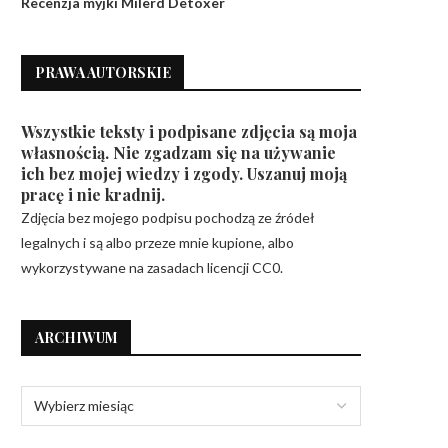
Recenzja myjki Milerd Detoxer
PRAWA AUTORSKIE
Wszystkie teksty i podpisane zdjęcia są moja
własnością. Nie zgadzam się na używanie
ich bez mojej wiedzy i zgody. Uszanuj moją
pracę i nie kradnij.
Zdjęcia bez mojego podpisu pochodzą ze źródeł
legalnych i są albo przeze mnie kupione, albo
wykorzystywane na zasadach licencji CC0.
ARCHIWUM