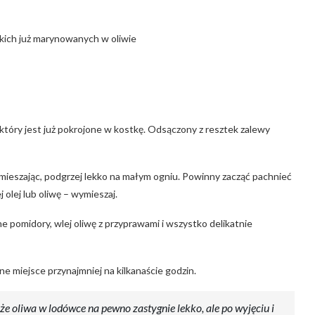
kich już marynowanych w oliwie
 który jest już pokrojone w kostkę. Odsączony z resztek zalewy
mieszając, podgrzej lekko na małym ogniu. Powinny zacząć pachnieć
j olej lub oliwę – wymieszaj.
ne pomidory, wlej oliwę z przyprawami i wszystko delikatnie
dne miejsce przynajmniej na kilkanaście godzin.
e oliwa w lodówce na pewno zastygnie lekko, ale po wyjęciu i