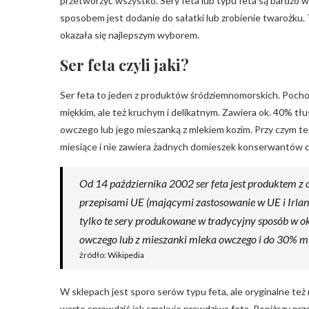
przetworzyć wszystko. Sery feta lub typu feta są bardzo w
sposobem jest dodanie do sałatki lub zrobienie twarożku
okazała się najlepszym wyborem.
Ser feta czyli jaki?
Ser feta to jeden z produktów śródziemnomorskich. Pochod
miękkim, ale też kruchym i delikatnym. Zawiera ok. 40% tł
owczego lub jego mieszanką z mlekiem kozim. Przy czym te
miesiące i nie zawiera żadnych domieszek konserwantów c
Od 14 października 2002 ser feta jest produktem z
przepisami UE (mającymi zastosowanie w UE i Irland
tylko te sery produkowane w tradycyjny sposób w o
owczego lub z mieszanki mleka owczego i do 30% ml
źródło: Wikipedia
W sklepach jest sporo serów typu feta, ale oryginalne te
warto sprawdzić jak smakuje prawdziwa feta. Poniższy przep