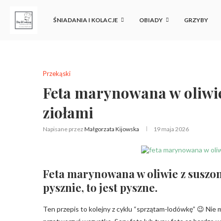
ŚNIADANIA I KOLACJE
OBIADY
GRZYBY
Przekąski
Feta marynowana w oliwi
ziołami
Napisane przez
Małgorzata Kijowska
19 maja 2026
Feta marynowana w oliwie z suszon
pysznie, to jest pyszne.
Ten przepis to kolejny z cyklu “sprzątam-lodówkę” 😉 Nie 