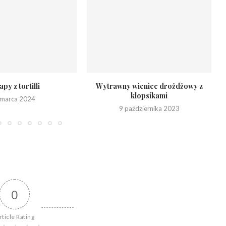
py z tortilli
Wytrawny wieniec drożdżowy z
klopsikami
 marca 2024
9 października 2023
0
rticle Rating