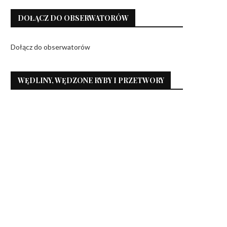
DOŁĄCZ DO OBSERWATORÓW
Dołącz do obserwatorów
WĘDLINY, WĘDZONE RYBY I PRZETWORY