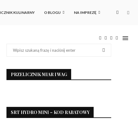
ICZNIK KULINARNY
O BLOGU
NA IMPREZĘ
PRZELICZNIK MIAR I WAG
SRT HYDRO MINI – KOD RABATOWY