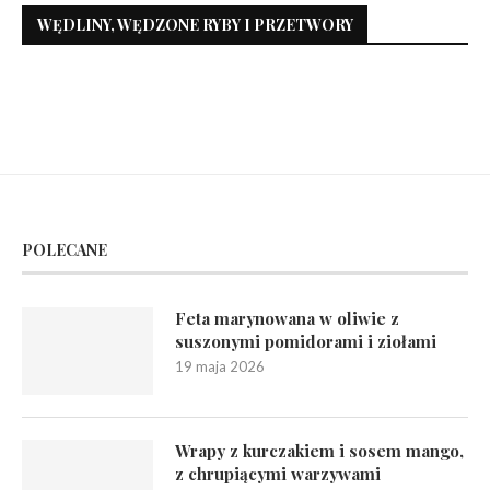
WĘDLINY, WĘDZONE RYBY I PRZETWORY
POLECANE
Feta marynowana w oliwie z
suszonymi pomidorami i ziołami
19 maja 2026
Wrapy z kurczakiem i sosem mango,
z chrupiącymi warzywami