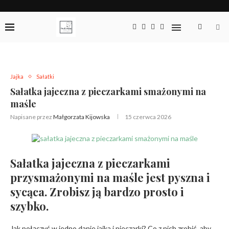
Jajka
Sałatki
Sałatka jajeczna z pieczarkami smażonymi na
maśle
Napisane przez
Małgorzata Kijowska
15 czerwca 2026
Sałatka jajeczna z pieczarkami
przysmażonymi na maśle jest pyszna i
sycąca. Zrobisz ją bardzo prosto i
szybko.
Jak połączyć w jedno danie jajka i pieczarki? Co z nich zrobić, aby