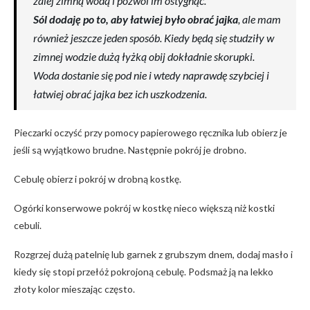
zalej zimną wodą i pozwól im ostygnąć.
Sól dodaję po to, aby łatwiej było obrać jajka
, ale mam
również jeszcze jeden sposób. Kiedy będą się studziły w
zimnej wodzie dużą łyżką obij dokładnie skorupki.
Woda dostanie się pod nie i wtedy naprawdę szybciej i
łatwiej obrać jajka bez ich uszkodzenia.
Pieczarki oczyść przy pomocy papierowego ręcznika lub obierz je
jeśli są wyjątkowo brudne. Następnie pokrój je drobno.
Cebulę obierz i pokrój w drobną kostkę.
Ogórki konserwowe pokrój w kostkę nieco większą niż kostki
cebuli.
Rozgrzej dużą patelnię lub garnek z grubszym dnem, dodaj masło i
kiedy się stopi przełóż pokrojoną cebulę. Podsmaż ją na lekko
złoty kolor mieszając często.