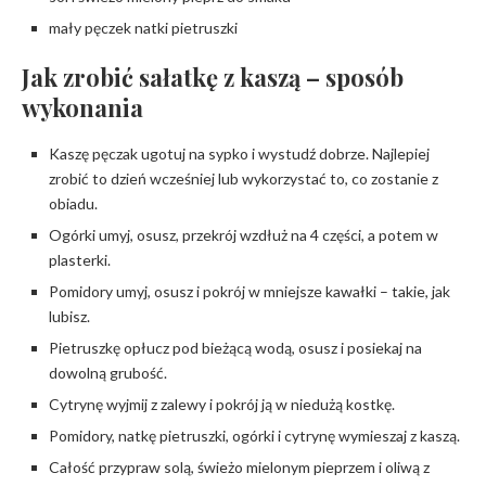
mały pęczek natki pietruszki
Jak zrobić sałatkę z kaszą – sposób
wykonania
Kaszę pęczak ugotuj na sypko i wystudź dobrze. Najlepiej
zrobić to dzień wcześniej lub wykorzystać to, co zostanie z
obiadu.
Ogórki umyj, osusz, przekrój wzdłuż na 4 części, a potem w
plasterki.
Pomidory umyj, osusz i pokrój w mniejsze kawałki – takie, jak
lubisz.
Pietruszkę opłucz pod bieżącą wodą, osusz i posiekaj na
dowolną grubość.
Cytrynę wyjmij z zalewy i pokrój ją w niedużą kostkę.
Pomidory, natkę pietruszki, ogórki i cytrynę wymieszaj z kaszą.
Całość przypraw solą, świeżo mielonym pieprzem i oliwą z