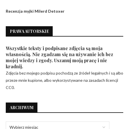
Recenzja myjki Milerd Detoxer
PRAWA AUTORSKIE
Wszystkie teksty i podpisane zdjęcia są moja
własnością. Nie zgadzam się na używanie ich bez
mojej wiedzy i zgody. Uszanuj moją pracę i nie
kradnij.
Zdjęcia bez mojego podpisu pochodzą ze źródeł legalnych i są albo
przeze mnie kupione, albo wykorzystywane na zasadach licencji
CC0.
ARCHIWUM