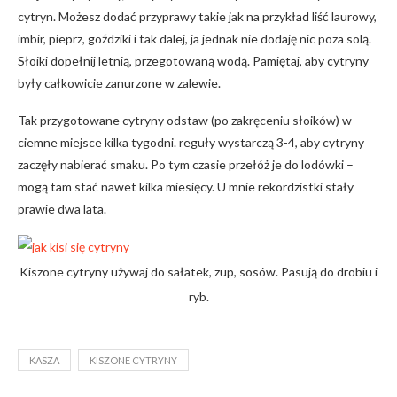
cytryn. Możesz dodać przyprawy takie jak na przykład liść laurowy,
imbir, pieprz, goździki i tak dalej, ja jednak nie dodaję nic poza solą.
Słoiki dopełnij letnią, przegotowaną wodą. Pamiętaj, aby cytryny
były całkowicie zanurzone w zalewie.
Tak przygotowane cytryny odstaw (po zakręceniu słoików) w
ciemne miejsce kilka tygodni. reguły wystarczą 3-4, aby cytryny
zaczęły nabierać smaku. Po tym czasie przełóż je do lodówki –
mogą tam stać nawet kilka miesięcy. U mnie rekordzistki stały
prawie dwa lata.
Kiszone cytryny używaj do sałatek, zup, sosów. Pasują do drobiu i
ryb.
KASZA
KISZONE CYTRYNY