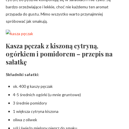
bardzo orzeźwiające i lekkie, choć nie każdemu ten aromat
przypada do gustu. Mimo wszystko warto przynajmniej
spróbować jak smakują.
Kasza pęczak z kiszoną cytryną,
ogórkiem i pomidorem – przepis na
sałatkę
Składniki sałatki:
ok. 400 g kaszy pęczak
4-5 średnich ogórki (u mnie gruntowe)
3 średnie pomidory
1 większa cytryna kiszona
oliwa z oliwek
sól i świeżo mielony pieprz do smaku