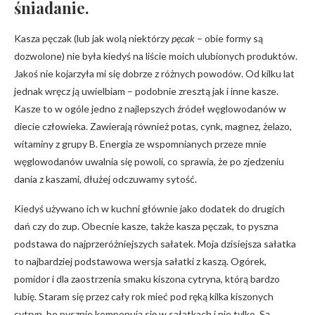
śniadanie.
Kasza pęczak (lub jak wolą niektórzy
pęcak
– obie formy są
dozwolone) nie była kiedyś na liście moich ulubionych produktów.
Jakoś nie kojarzyła mi się dobrze z różnych powodów. Od kilku lat
jednak wręcz ją uwielbiam – podobnie zresztą jak i inne kasze.
Kasze to w ogóle jedno z najlepszych źródeł węglowodanów w
diecie człowieka. Zawierają również potas, cynk, magnez, żelazo,
witaminy z grupy B. Energia ze wspomnianych przeze mnie
węglowodanów uwalnia się powoli, co sprawia, że po zjedzeniu
dania z kaszami, dłużej odczuwamy sytość.
Kiedyś używano ich w kuchni głównie jako dodatek do drugich
dań czy do zup. Obecnie kasze, także kasza pęczak, to pyszna
podstawa do najprzeróżniejszych sałatek. Moja dzisiejsza sałatka
to najbardziej podstawowa wersja sałatki z kaszą. Ogórek,
pomidor i dla zaostrzenia smaku kiszona cytryna, którą bardzo
lubię. Staram się przez cały rok mieć pod ręką kilka kiszonych
cytryn, bo pysznie komponują się w sałatkach i nie tylko. Są