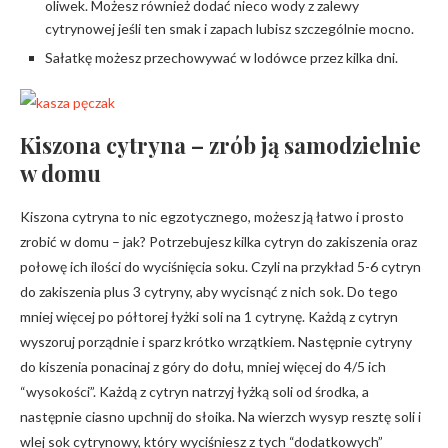
oliwek. Możesz również dodać nieco wody z zalewy
cytrynowej jeśli ten smak i zapach lubisz szczególnie mocno.
Sałatkę możesz przechowywać w lodówce przez kilka dni.
Kiszona cytryna – zrób ją samodzielnie
w domu
Kiszona cytryna to nic egzotycznego, możesz ją łatwo i prosto
zrobić w domu – jak? Potrzebujesz kilka cytryn do zakiszenia oraz
połowę ich ilości do wyciśnięcia soku. Czyli na przykład 5-6 cytryn
do zakiszenia plus 3 cytryny, aby wycisnąć z nich sok. Do tego
mniej więcej po półtorej łyżki soli na 1 cytrynę. Każdą z cytryn
wyszoruj porządnie i sparz krótko wrzątkiem. Następnie cytryny
do kiszenia ponacinaj z góry do dołu, mniej więcej do 4/5 ich
“wysokości”. Każdą z cytryn natrzyj łyżką soli od środka, a
następnie ciasno upchnij do słoika. Na wierzch wysyp resztę soli i
wlej sok cytrynowy, który wyciśniesz z tych “dodatkowych”