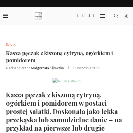
Sałatki
Kasza pęczak z kiszoną cytryną, ogórkiem i
pomidorem
Napisane przez
Małgorzata Kijowska
11 września 2022
Kasza pęczak z kiszoną cytryną,
ogórkiem i pomidorem w postaci
prostej sałatki. Doskonała jako lekka
przekąska lub samodzielne danie – na
przykład na pierwsze lub drugie