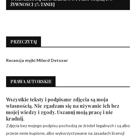
ŻYWNOŚCI 5% TANIEJ
PRZECZYTAJ
Recenzja myjki Milerd Detoxer
PRAWA AUTORSKIE
Wszystkie teksty i podpisane zdjęcia są moja
własnością. Nie zgadzam się na używanie ich bez
mojej wiedzy i zgody. Uszanuj moją pracę i nie
kradnij.
Zdjęcia bez mojego podpisu pochodzą ze źródeł legalnych i są albo
przeze mnie kupione, albo wykorzystywane na zasadach licencji