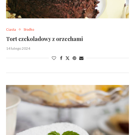
Ciasta
Słodko
Tort czekoladowy z orzechami
14 lutego 2024