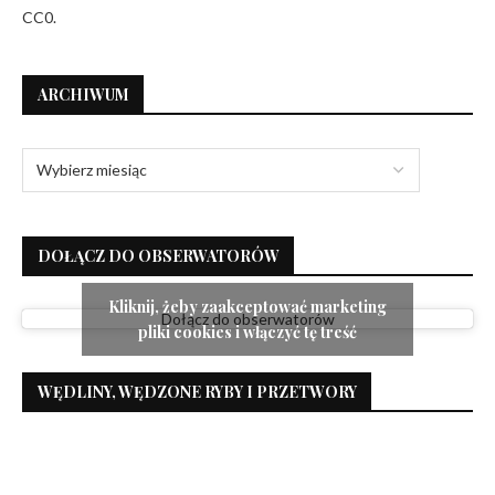
CC0.
ARCHIWUM
DOŁĄCZ DO OBSERWATORÓW
Kliknij, żeby zaakceptować marketing
Dołącz do obserwatorów
pliki cookies i włączyć tę treść
WĘDLINY, WĘDZONE RYBY I PRZETWORY