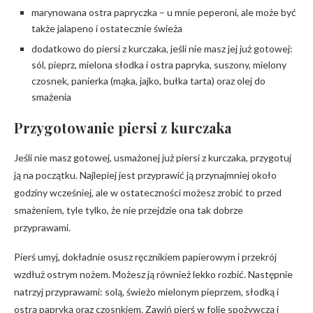
marynowana ostra papryczka – u mnie peperoni, ale może być
także jalapeno i ostatecznie świeża
dodatkowo do piersi z kurczaka, jeśli nie masz jej już gotowej:
sól, pieprz, mielona słodka i ostra papryka, suszony, mielony
czosnek, panierka (mąka, jajko, bułka tarta) oraz olej do
smażenia
Przygotowanie piersi z kurczaka
Jeśli nie masz gotowej, usmażonej już piersi z kurczaka, przygotuj
ją na początku. Najlepiej jest przyprawić ją przynajmniej około
godziny wcześniej, ale w ostateczności możesz zrobić to przed
smażeniem, tyle tylko, że nie przejdzie ona tak dobrze
przyprawami.
Pierś umyj, dokładnie osusz ręcznikiem papierowym i przekrój
wzdłuż ostrym nożem. Możesz ją również lekko rozbić. Następnie
natrzyj przyprawami: solą, świeżo mielonym pieprzem, słodką i
ostrą papryką oraz czosnkiem. Zawiń pierś w folie spożywczą i