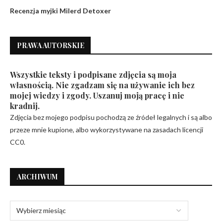
Recenzja myjki Milerd Detoxer
PRAWA AUTORSKIE
Wszystkie teksty i podpisane zdjęcia są moja
własnością. Nie zgadzam się na używanie ich bez
mojej wiedzy i zgody. Uszanuj moją pracę i nie
kradnij.
Zdjęcia bez mojego podpisu pochodzą ze źródeł legalnych i są albo
przeze mnie kupione, albo wykorzystywane na zasadach licencji
CC0.
ARCHIWUM