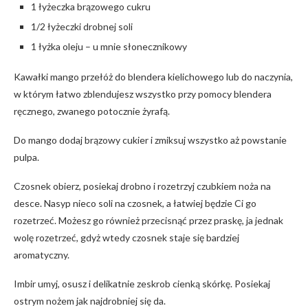
1 łyżeczka brązowego cukru
1/2 łyżeczki drobnej soli
1 łyżka oleju – u mnie słonecznikowy
Kawałki mango przełóż do blendera kielichowego lub do naczynia,
w którym łatwo zblendujesz wszystko przy pomocy blendera
ręcznego, zwanego potocznie żyrafą.
Do mango dodaj brązowy cukier i zmiksuj wszystko aż powstanie
pulpa.
Czosnek obierz, posiekaj drobno i rozetrzyj czubkiem noża na
desce. Nasyp nieco soli na czosnek, a łatwiej będzie Ci go
rozetrzeć. Możesz go również przecisnąć przez praskę, ja jednak
wolę rozetrzeć, gdyż wtedy czosnek staje się bardziej
aromatyczny.
Imbir umyj, osusz i delikatnie zeskrob cienką skórkę. Posiekaj
ostrym nożem jak najdrobniej się da.