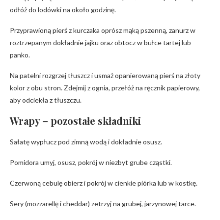
odłóż do lodówki na około godzinę.
Przyprawioną pierś z kurczaka oprósz mąką pszenną, zanurz w
roztrzepanym dokładnie jajku oraz obtocz w bułce tartej lub
panko.
Na patelni rozgrzej tłuszcz i usmaż opanierowaną pierś na złoty
kolor z obu stron. Zdejmij z ognia, przełóż na ręcznik papierowy,
aby odciekła z tłuszczu.
Wrapy – pozostałe składniki
Sałatę wypłucz pod zimną wodą i dokładnie osusz.
Pomidora umyj, osusz, pokrój w niezbyt grube cząstki.
Czerwoną cebulę obierz i pokrój w cienkie piórka lub w kostkę.
Sery (mozzarellę i cheddar) zetrzyj na grubej, jarzynowej tarce.