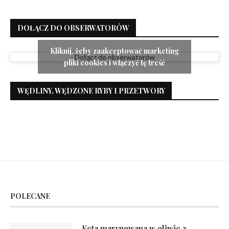
DOŁĄCZ DO OBSERWATORÓW
Kliknij, żeby zaakceptować marketing
Dołącz do obserwatorów
pliki cookies i włączyć tę treść
WĘDLINY, WĘDZONE RYBY I PRZETWORY
POLECANE
Feta marynowana w oliwie z