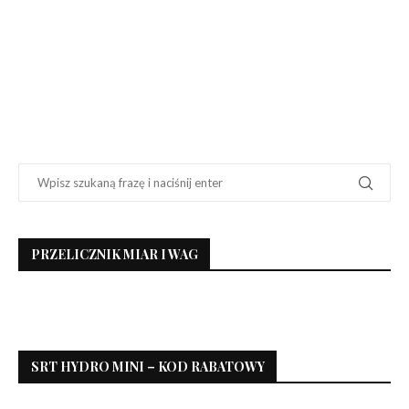
PRZELICZNIK MIAR I WAG
SRT HYDRO MINI – KOD RABATOWY