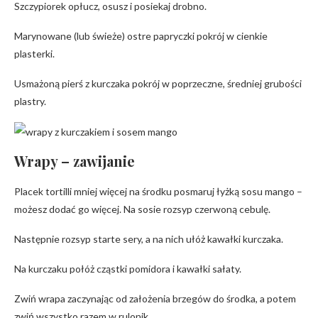
Szczypiorek opłucz, osusz i posiekaj drobno.
Marynowane (lub świeże) ostre papryczki pokrój w cienkie
plasterki.
Usmażoną pierś z kurczaka pokrój w poprzeczne, średniej grubości
plastry.
Wrapy – zawijanie
Placek tortilli mniej więcej na środku posmaruj łyżką sosu mango –
możesz dodać go więcej. Na sosie rozsyp czerwoną cebulę.
Następnie rozsyp starte sery, a na nich ułóż kawałki kurczaka.
Na kurczaku połóż cząstki pomidora i kawałki sałaty.
Zwiń wrapa zaczynając od założenia brzegów do środka, a potem
zwiń wszystko razem w rulonik.