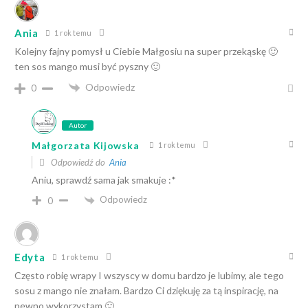
Ania
1 rok temu
Kolejny fajny pomysł u Ciebie Małgosiu na super przekąskę 🙂
ten sos mango musi być pyszny 🙂
Odpowiedz
0
Autor
Małgorzata Kijowska
1 rok temu
Odpowiedź do
Ania
Aniu, sprawdź sama jak smakuje :*
Odpowiedz
0
Edyta
1 rok temu
Często robię wrapy I wszyscy w domu bardzo je lubimy, ale tego
sosu z mango nie znałam. Bardzo Ci dziękuję za tą inspirację, na
pewno wykorzystam 🙂