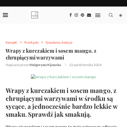
Kanapki
Przekąski
Śniadania i kolacje
Wrapy z kurczakiem i sosem mango, z
chrupiącymi warzywami
Napisane przez
Małgorzata Kijowska
22 października 2024
Wrapy z kurczakiem i sosem mango, z
chrupiącymi warzywami w środku są
sycące, a jednocześnie bardzo lekkie w
smaku. Sprawdź jak smakują.
Wrapy z kurczakiem i sosem mango to moje najnowsze odkrycie.