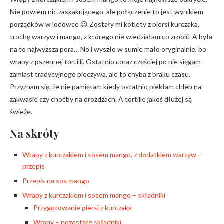
Nie powiem nic zaskakującego, ale połączenie to jest wynikiem
porządków w lodówce 😉 Zostały mi kotlety z piersi kurczaka,
trochę warzyw i mango, z którego nie wiedziałam co zrobić. A była
na to najwyższa pora… No i wyszło w sumie mało oryginalnie, bo
wrapy z pszennej tortilli. Ostatnio coraz częściej po nie sięgam
zamiast tradycyjnego pieczywa, ale to chyba z braku czasu.
Przyznam się, że nie pamiętam kiedy ostatnio piekłam chleb na
zakwasie czy choćby na drożdżach. A tortille jakoś dłużej są
świeże.
Na skróty
Wrapy z kurczakiem i sosem mango, z dodatkiem warzyw –
przepis
Przepis na sos mango
Wrapy z kurczakiem i sosem mango – składniki
Przygotowanie piersi z kurczaka
Wrapy – pozostałe składniki