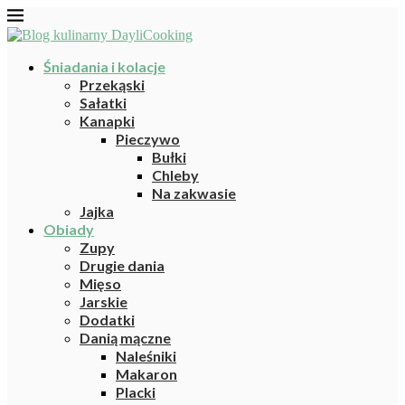
Śniadania i kolacje
Przekąski
Sałatki
Kanapki
Pieczywo
Bułki
Chleby
Na zakwasie
Jajka
Obiady
Zupy
Drugie dania
Mięso
Jarskie
Dodatki
Danią mączne
Naleśniki
Makaron
Placki