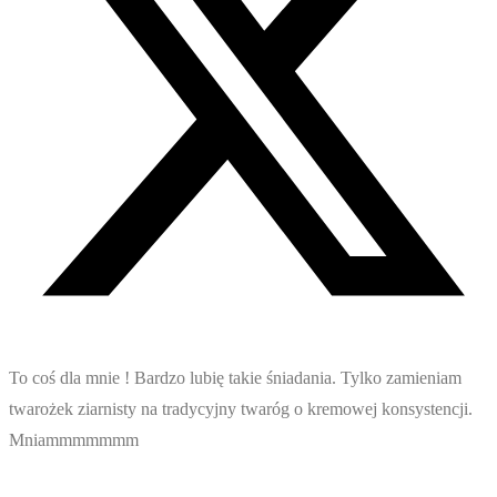
To coś dla mnie ! Bardzo lubię takie śniadania. Tylko zamieniam
twarożek ziarnisty na tradycyjny twaróg o kremowej konsystencji.
Mniammmmmmm