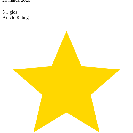
20 marca 2026
1
5
1
głos
Article Rating