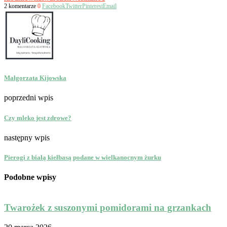
2 komentarze
0
Facebook
Twitter
Pinterest
Email
Małgorzata Kijowska
poprzedni wpis
Czy mleko jest zdrowe?
następny wpis
Pierogi z białą kiełbasą podane w wielkanocnym żurku
Podobne wpisy
Twarożek z suszonymi pomidorami na grzankach