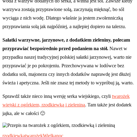
woda z warzyw dodanych do serka, a winna jest sól. Zawsze kiedy
warzywa zostają przyprawione solą, zaczynają mięknąć, bo sól
wyciąga z nich wodę. Dlatego właśnie ja jestem zwolenniczką
przyprawiania solą jak najpóźniej, a najlepiej dopiero na talerzu.
Sałatki warzywne, jarzynowe, z dodatkiem zieleniny, polecam
przyprawiać bezpośrednio przed podaniem na stół.
Nawet w
przypadku naszej tradycyjnej polskiej sałatki jarzynowej, warto nie
przyprawiać je po pokrojeniu. Przechowywana w lodówce bez
dodatku soli, majonezu czy innych dodatków naprawdę jest dłużej
świeża i apetyczna. Jeśli nie znasz tej metody to wypróbuj ją, warto.
Sprawdź także nieco inną wersję serka wiejskiego, czyli
twarożek
wiejski z ogórkiem, rzodkiewką i zieleniną
. Tam także jest dodatek
jajka, ale w całości 🙂
rzodkiewka
twarożek
Wielkanoc