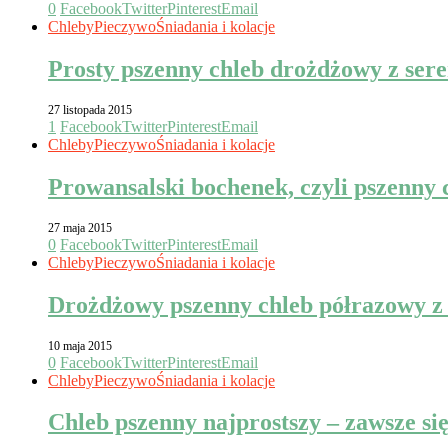
0
Facebook
Twitter
Pinterest
Email
Chleby
Pieczywo
Śniadania i kolacje
Prosty pszenny chleb drożdżowy z sere
27 listopada 2015
1
Facebook
Twitter
Pinterest
Email
Chleby
Pieczywo
Śniadania i kolacje
Prowansalski bochenek, czyli pszenny
27 maja 2015
0
Facebook
Twitter
Pinterest
Email
Chleby
Pieczywo
Śniadania i kolacje
Drożdżowy pszenny chleb półrazowy z 
10 maja 2015
0
Facebook
Twitter
Pinterest
Email
Chleby
Pieczywo
Śniadania i kolacje
Chleb pszenny najprostszy – zawsze si