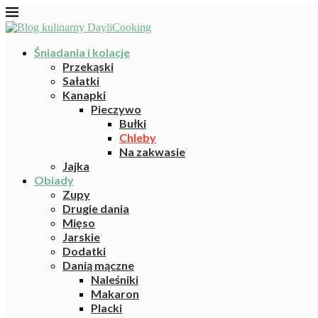
Śniadania i kolacje
Przekąski
Sałatki
Kanapki
Pieczywo
Bułki
Chleby
Na zakwasie
Jajka
Obiady
Zupy
Drugie dania
Mięso
Jarskie
Dodatki
Danią mączne
Naleśniki
Makaron
Placki