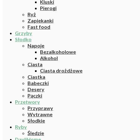
Kluski
Pierogi
Ryż
Zapiekanki
Fast food
Grzyby
Słodko
Napoje
Bezalkoholowe
Alkohol
Ciasta
Ciasta drożdżowe
Ciastka
Babeczki
Desery
Pączki
Przetwory
Przyprawy
Wytrawne
Słodkie
Ryby
Śledzie
DayliHome