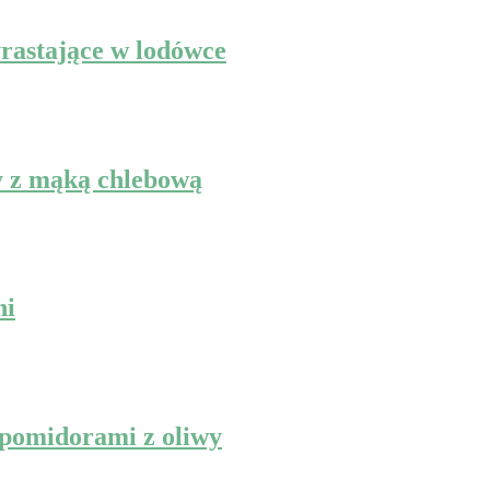
yrastające w lodówce
 z mąką chlebową
ni
 pomidorami z oliwy