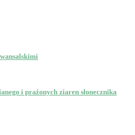
owansalskimi
anego i prażonych ziaren słonecznika