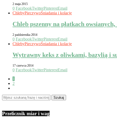
2 maja 2015
0
Facebook
Twitter
Pinterest
Email
Chleby
Pieczywo
Śniadania i kolacje
Chleb pszenny na płatkach owsianych, 
2 października 2014
0
Facebook
Twitter
Pinterest
Email
Chleby
Pieczywo
Śniadania i kolacje
Wytrawny keks z oliwkami, bazylią i 
17 czerwca 2014
0
Facebook
Twitter
Pinterest
Email
1
2
Przelicznik miar i wag