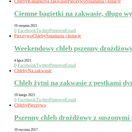
Chleby
Kanapki
Na zakwasie
Pieczywo
Śniadania i kolacje
Ciemne bagietki na zakwasie, długo w
16 sierpnia 2021
0
Facebook
Twitter
Pinterest
Email
Pieczywo
Chleby
Śniadania i kolacje
Weekendowy chleb pszenny drożdżowy
4 lipca 2021
0
Facebook
Twitter
Pinterest
Email
Chleby
Na zakwasie
Chleb żytni na zakwasie z pestkami dy
19 lutego 2021
0
Facebook
Twitter
Pinterest
Email
Chleby
Pieczywo
Pszenny chleb drożdżowy z suszonymi
10 stycznia 2017