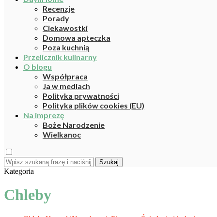
Recenzje
Porady
Ciekawostki
Domowa apteczka
Poza kuchnią
Przelicznik kulinarny
O blogu
Współpraca
Ja w mediach
Polityka prywatności
Polityka plików cookies (EU)
Na imprezę
Boże Narodzenie
Wielkanoc
Szukaj
Kategoria
Chleby