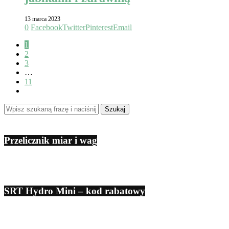
13 marca 2023
0
Facebook
Twitter
Pinterest
Email
1
2
3
…
11
Przelicznik miar i wag
SRT Hydro Mini – kod rabatowy