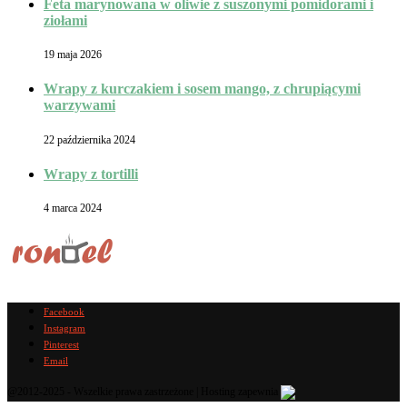
Feta marynowana w oliwie z suszonymi pomidorami i
ziołami
19 maja 2026
Wrapy z kurczakiem i sosem mango, z chrupiącymi
warzywami
22 października 2024
Wrapy z tortilli
4 marca 2024
Facebook
Instagram
Pinterest
Email
@2012-2025 - Wszelkie prawa zastrzeżone | Hosting zapewnia