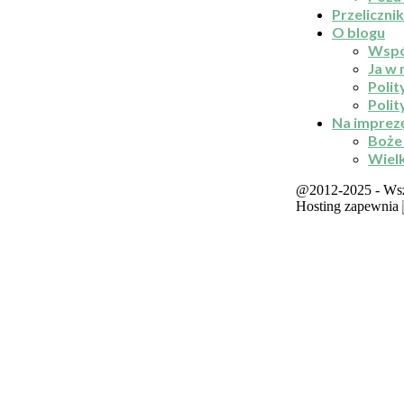
Przelicznik
O blogu
Wspó
Ja w
Polit
Polit
Na imprez
Boże
Wiel
@2012-2025 - Wsze
Hosting zapewnia