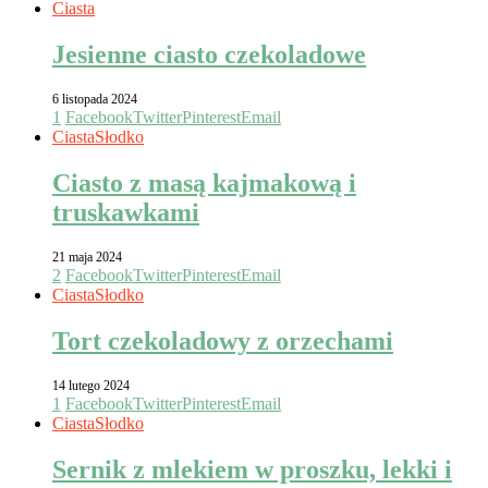
Ciasta
Jesienne ciasto czekoladowe
6 listopada 2024
1
Facebook
Twitter
Pinterest
Email
Ciasta
Słodko
Ciasto z masą kajmakową i
truskawkami
21 maja 2024
2
Facebook
Twitter
Pinterest
Email
Ciasta
Słodko
Tort czekoladowy z orzechami
14 lutego 2024
1
Facebook
Twitter
Pinterest
Email
Ciasta
Słodko
Sernik z mlekiem w proszku, lekki i