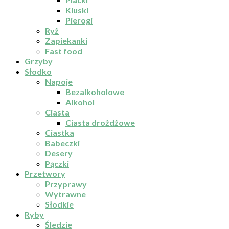
Kluski
Pierogi
Ryż
Zapiekanki
Fast food
Grzyby
Słodko
Napoje
Bezalkoholowe
Alkohol
Ciasta
Ciasta drożdżowe
Ciastka
Babeczki
Desery
Pączki
Przetwory
Przyprawy
Wytrawne
Słodkie
Ryby
Śledzie