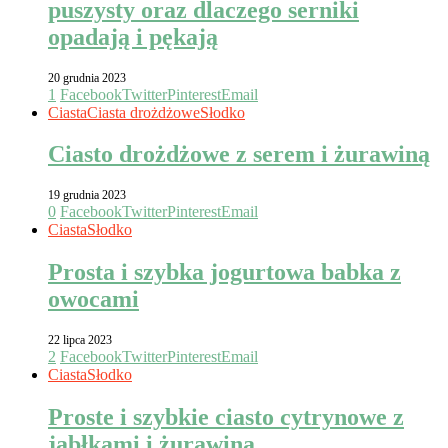
puszysty oraz dlaczego serniki
opadają i pękają
20 grudnia 2023
1
Facebook
Twitter
Pinterest
Email
Ciasta
Ciasta drożdżowe
Słodko
Ciasto drożdżowe z serem i żurawiną
19 grudnia 2023
0
Facebook
Twitter
Pinterest
Email
Ciasta
Słodko
Prosta i szybka jogurtowa babka z
owocami
22 lipca 2023
2
Facebook
Twitter
Pinterest
Email
Ciasta
Słodko
Proste i szybkie ciasto cytrynowe z
jabłkami i żurawiną