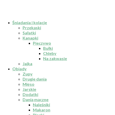
Śniadania i kolacje
Przekąski
Sałatki
Kanapki
Pieczywo
Bułki
Chleby
Na zakwasie
Jajka
Obiady
Zupy
Drugie dania
Mięso
Jarskie
Dodatki
Danią mączne
Naleśniki
Makaron
Placki