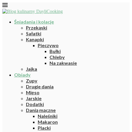
Śniadania i kolacje
Przekąski
Sałatki
Kanapki
Pieczywo
Bułki
Chleby
Na zakwasie
Jajka
Obiady
Zupy
Drugie dania
Mięso
Jarskie
Dodatki
Danią mączne
Naleśniki
Makaron
Placki