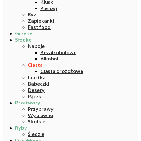
Kluski
Pierogi
Ryż
Zapiekanki
Fast food
Grzyby
Słodko
Napoje
Bezalkoholowe
Alkohol
Ciasta
Ciasta drożdżowe
Ciastka
Babeczki
Desery
Pączki
Przetwory
Przyprawy
Wytrawne
Słodkie
Ryby
Śledzie
DayliHome