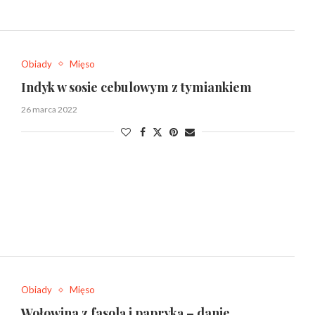
Obiady
Mięso
Indyk w sosie cebulowym z tymiankiem
26 marca 2022
Obiady
Mięso
Wołowina z fasolą i papryką – danie