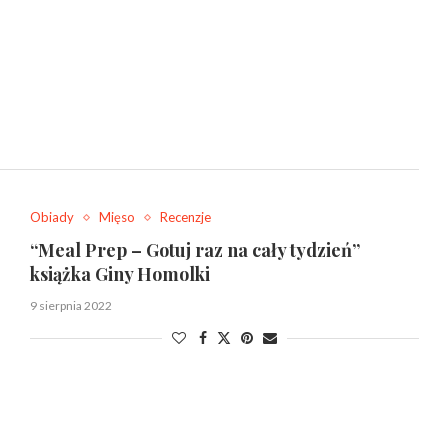
Obiady
Mięso
Recenzje
“Meal Prep – Gotuj raz na cały tydzień”
książka Giny Homolki
9 sierpnia 2022