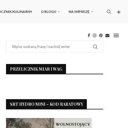
ICZNIK KULINARNY
O BLOGU
NA IMPREZĘ
PRZELICZNIK MIAR I WAG
SRT HYDRO MINI – KOD RABATOWY