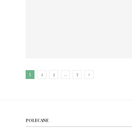
2
3
7
1
…
POLECANE