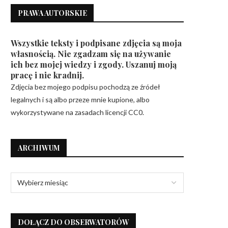
PRAWA AUTORSKIE
Wszystkie teksty i podpisane zdjęcia są moja
własnością. Nie zgadzam się na używanie
ich bez mojej wiedzy i zgody. Uszanuj moją
pracę i nie kradnij.
Zdjęcia bez mojego podpisu pochodzą ze źródeł
legalnych i są albo przeze mnie kupione, albo
wykorzystywane na zasadach licencji CC0.
ARCHIWUM
DOŁĄCZ DO OBSERWATORÓW