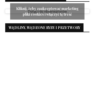
Kliknij, żeby zaakceptować marketing
Dołącz do obserwatorów
pliki cookies i włączyć tę treść
WĘDLINY, WĘDZONE RYBY I PRZETWORY