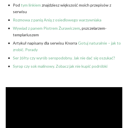
Pod
tym linkiem
znajdziesz większość moich przepisów z
serwisu
Rozmowa z panią Anią z osiedlowego warzywniaka
Wywiad z panem Piotrem Żurawiczem
, pszczelarzem-
templariuszem
Artykuł napisany dla serwisu Knorra
Gotuj naturalnie – jak to
zrobić. Porady
Ser żółty czy wyrób seropodobny. Jak nie dać się oszukać?
Syrop czy sok malinowy. Zobacz jak nie kupić podróbki