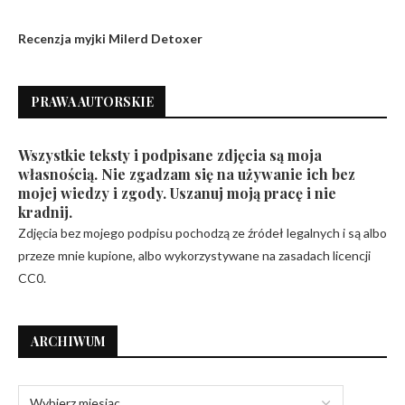
Recenzja myjki Milerd Detoxer
PRAWA AUTORSKIE
Wszystkie teksty i podpisane zdjęcia są moja
własnością. Nie zgadzam się na używanie ich bez
mojej wiedzy i zgody. Uszanuj moją pracę i nie
kradnij.
Zdjęcia bez mojego podpisu pochodzą ze źródeł legalnych i są albo
przeze mnie kupione, albo wykorzystywane na zasadach licencji
CC0.
ARCHIWUM