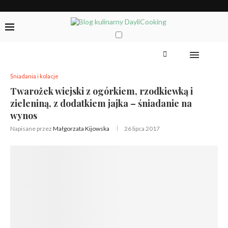
Śniadania i kolacje
Twarożek wiejski z ogórkiem, rzodkiewką i
zieleniną, z dodatkiem jajka – śniadanie na
wynos
Napisane przez
Małgorzata Kijowska
26 lipca 2017