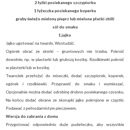
2 łyżki posiekanego szczypiorku
1 łyżeczka posiekanego koperku
gruby świeżo mielony pieprz lub mielone płatki chilli
sól do smaku
1 jajko
Jajko ugotować na twardo. Wystudzić.
Ogórek obrać ze skórki – gruntowych nie trzeba. Pokroić
dowolnie, np. w plasterki lub grubszą kostkę. Rzodkiewki pokroić
w plasterki lub w kostkę.
Twarożek przełożyć do miseczki, dodać szczypiorek, koperek,
ogórek i rzodkiewki. Przyprawić do smaku i wymieszać.
Opcjonalnie można dodać odrobinę drobno posiekanego czosnku.
Na końcu dodać obrane ze skorupki jajko pokrojone w cząstki.
Podawać z pełnoziarnistym pieczywem.
Wersja do zabrania z domu
Przygotować odpowiednio duże pudełeczko, aby wszystkie