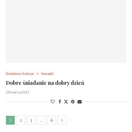
Śniadania i kolacje
Kanapki
Dobre śniadanie na dobry dzień
28 marca 2017
2
3
6
1
…