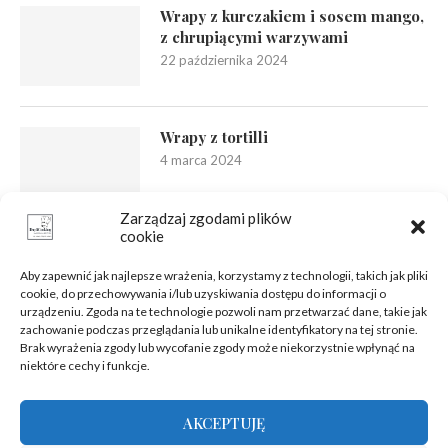
Wrapy z kurczakiem i sosem mango,
z chrupiącymi warzywami
22 października 2024
Wrapy z tortilli
4 marca 2024
Zarządzaj zgodami plików
cookie
Aby zapewnić jak najlepsze wrażenia, korzystamy z technologii, takich jak pliki
cookie, do przechowywania i/lub uzyskiwania dostępu do informacji o
urządzeniu. Zgoda na te technologie pozwoli nam przetwarzać dane, takie jak
zachowanie podczas przeglądania lub unikalne identyfikatory na tej stronie.
Brak wyrażenia zgody lub wycofanie zgody może niekorzystnie wpłynąć na
niektóre cechy i funkcje.
AKCEPTUJĘ