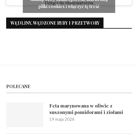
Dołącz do obserwatorów
pliki cookies i włączyć tę treść
WĘDLINY, WĘDZONE RYBY I PRZETWORY
POLECANE
Feta marynowana w oliwie z
suszonymi pomidorami i ziołami
19 maja 2026