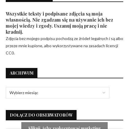
Wszystkie teksty i podpisane zdjęcia są moja
własnością. Nie zgadzam się na używanie ich bez
mojej wiedzy i zgody. Uszanuj moją pracę i nie
kradnij.
Zdjęcia bez mojego podpisu pochodzą ze źródeł legalnych i są albo
przeze mnie kupione, albo wykorzystywane na zasadach licencji
CC0.
ARCHIWUM
DOŁĄCZ DO OBSERWATORÓW
Kliknij, żeby zaakceptować marketing