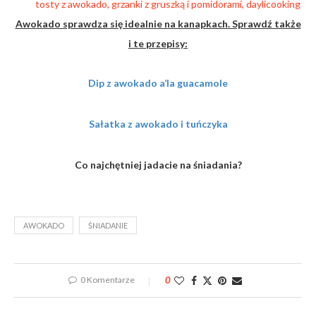
Awokado sprawdza się idealnie na kanapkach. Sprawdź także
i te przepisy:
Dip z awokado a’la guacamole
Sałatka z awokado i tuńczyka
Co najchętniej jadacie na śniadania?
AWOKADO
ŚNIADANIE
0 Komentarze
0