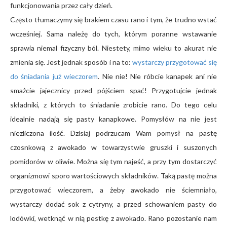
funkcjonowania przez cały dzień.
Często tłumaczymy się brakiem czasu rano i tym, że trudno wstać
wcześniej. Sama należę do tych, którym poranne wstawanie
sprawia niemal fizyczny ból. Niestety, mimo wieku to akurat nie
zmienia się. Jest jednak sposób i na to:
wystarczy przygotować się
do śniadania już wieczorem
. Nie nie! Nie róbcie kanapek ani nie
smażcie jajecznicy przed pójściem spać! Przygotujcie jednak
składniki, z których to śniadanie zrobicie rano. Do tego celu
idealnie nadają się pasty kanapkowe. Pomysłów na nie jest
niezliczona ilość. Dzisiaj podrzucam Wam pomysł na pastę
czosnkową z awokado w towarzystwie gruszki i suszonych
pomidorów w oliwie. Można się tym najeść, a przy tym dostarczyć
organizmowi sporo wartościowych składników. Taką pastę można
przygotować wieczorem, a żeby awokado nie ściemniało,
wystarczy dodać sok z cytryny, a przed schowaniem pasty do
lodówki, wetknąć w nią pestkę z awokado. Rano pozostanie nam