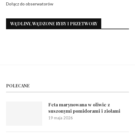
Dołącz do obserwatorów
WĘDLINY, WĘDZONE RYBY I PRZETWORY
POLECANE
Feta marynowana w oliwie z
suszonymi pomidorami i ziołami
19 maja 2026