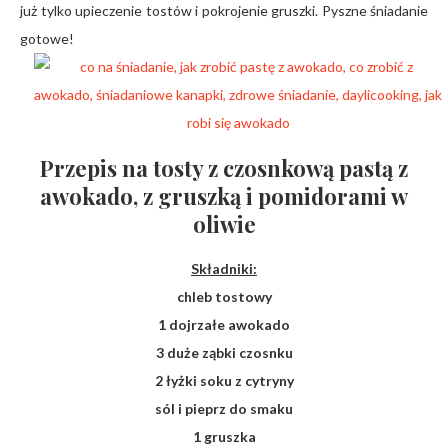
już tylko upieczenie tostów i pokrojenie gruszki. Pyszne śniadanie
gotowe!
Przepis na tosty z czosnkową pastą z
awokado, z gruszką i pomidorami w
oliwie
Składniki:
chleb tostowy
1 dojrzałe awokado
3 duże ząbki czosnku
2 łyżki soku z cytryny
sól i pieprz do smaku
1 gruszka