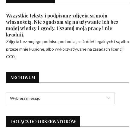
Wszystkie teksty i podpisane zdjęcia są moja
własnością. Nie zgadzam się na używanie ich bez
mojej wiedzy i zgody. Uszanuj moją pracę i nie
kradnij.
Zdjęcia bez mojego podpisu pochodzą ze źródeł legalnych i są albo
przeze mnie kupione, albo wykorzystywane na zasadach licencji
CC0.
ARCHIWUM
DOŁĄCZ DO OBSERWATORÓW