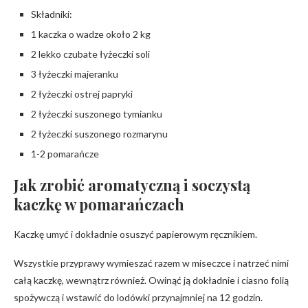
Składniki:
1 kaczka o wadze około 2 kg
2 lekko czubate łyżeczki soli
3 łyżeczki majeranku
2 łyżeczki ostrej papryki
2 łyżeczki suszonego tymianku
2 łyżeczki suszonego rozmarynu
1-2 pomarańcze
Jak zrobić aromatyczną i soczystą
kaczkę w pomarańczach
Kaczkę umyć i dokładnie osuszyć papierowym ręcznikiem.
Wszystkie przyprawy wymieszać razem w miseczce i natrzeć nimi
całą kaczkę, wewnątrz również. Owinąć ją dokładnie i ciasno folią
spożywczą i wstawić do lodówki przynajmniej na 12 godzin.