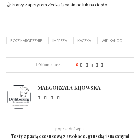
😉 którzy z apetytem zjedzą ją na zimno lub na ciepło.
BOŻE NARODZENIE
IMPREZA
KACZKA
WIELKANOC
0 Komentarze
0
MAŁGORZATA KIJOWSKA
poprzedni wpis
Tosty z pastą czosnkową z awokado, gruszką i suszonymi