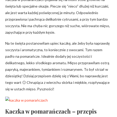
święta lub specjalne okazje. Piecze się “nieco” dłużej niż kurczaki,
ale jest warta każdej poświęconej je minuty. Odpowiednio
przyprawiona i pachnąca delikatnie cytrusami, a przy tym bardzo
soczysta. Nie ma chyba nic gorszego niż suche, wiórowate mięso,
zapychające przy każdym kęsie.
Na te święta postanowiłam upiec kaczkę, ale żeby była naprawdę
soczysta i aromatyczna, to koniecznie z owocami. Tym razem
padło na pomarańcze. Idealnie dodały jej soczystości i
delikatnego, lekko słodkiego aromatu. Mięso przyprawiłam ostrą
papryką, majerankiem, tymiankiem i rozmarynem. To był strzał w
dziesiątkę! Dzisiaj przepisem dzielę się z Wami, bo naprawdę jest
tego wart 🙂 Chrupiąca z wierzchu skórka i miękkie, rozpływające
się w ustach mięso. Pyszności!
Kaczka w pomarańczach – przepis