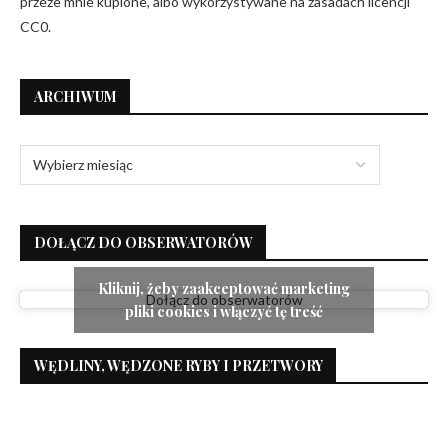
przeze mnie kupione, albo wykorzystywane na zasadach licencji
CC0.
ARCHIWUM
DOŁĄCZ DO OBSERWATORÓW
Kliknij, żeby zaakceptować marketing
Dołącz do obserwatorów
pliki cookies i włączyć tę treść
WĘDLINY, WĘDZONE RYBY I PRZETWORY