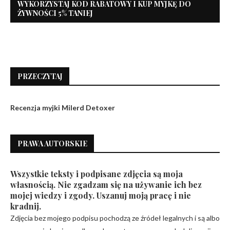
WYKORZYSTAJ KOD RABATOWY I KUP MYJKĘ DO
ŻYWNOŚCI 5% TANIEJ
PRZECZYTAJ
Recenzja myjki Milerd Detoxer
PRAWA AUTORSKIE
Wszystkie teksty i podpisane zdjęcia są moja
własnością. Nie zgadzam się na używanie ich bez
mojej wiedzy i zgody. Uszanuj moją pracę i nie
kradnij.
Zdjęcia bez mojego podpisu pochodzą ze źródeł legalnych i są albo