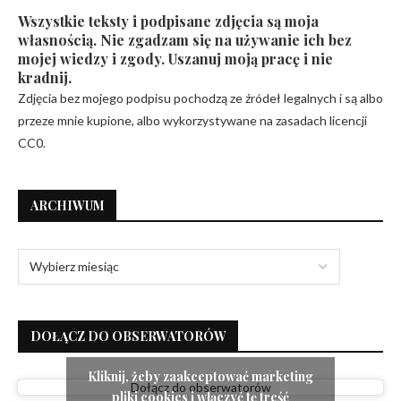
Wszystkie teksty i podpisane zdjęcia są moja
własnością. Nie zgadzam się na używanie ich bez
mojej wiedzy i zgody. Uszanuj moją pracę i nie
kradnij.
Zdjęcia bez mojego podpisu pochodzą ze źródeł legalnych i są albo
przeze mnie kupione, albo wykorzystywane na zasadach licencji
CC0.
ARCHIWUM
DOŁĄCZ DO OBSERWATORÓW
Kliknij, żeby zaakceptować marketing
Dołącz do obserwatorów
pliki cookies i włączyć tę treść