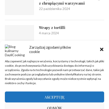
z chrupiącymi warzywami
22 października 2024
Wrapy z tortilli
4 marca 2024
Zarządzaj zgodami plików
cookie
Aby zapewnić jak najlepsze wrażenia, korzystamy z technologii, takich jak pliki
cookie, do przechowywania i/lub uzyskiwania dostępu do informacji o
urządzeniu. Zgoda na te technologie pozwoli nam przetwarzać dane, takie jak
zachowanie podczas przeglądania lub unikalne identyfikatory na tej stronie.
Brak wyrażenia zgody lub wycofanie zgody może niekorzystnie wpłynąć na
niektóre cechy i funkcje.
AKCEPTUJĘ
ODMÓW