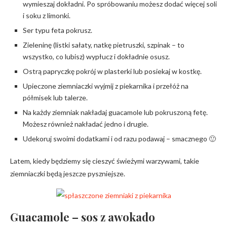
wymieszaj dokładni. Po spróbowaniu możesz dodać więcej soli
i soku z limonki.
Ser typu feta pokrusz.
Zieleninę (listki sałaty, natkę pietruszki, szpinak – to
wszystko, co lubisz) wypłucz i dokładnie osusz.
Ostrą papryczkę pokrój w plasterki lub posiekaj w kostkę.
Upieczone ziemniaczki wyjmij z piekarnika i przełóż na
półmisek lub talerze.
Na każdy ziemniak nakładaj guacamole lub pokruszoną fetę.
Możesz również nakładać jedno i drugie.
Udekoruj swoimi dodatkami i od razu podawaj – smacznego 🙂
Latem, kiedy będziemy się cieszyć świeżymi warzywami, takie
ziemniaczki będą jeszcze pyszniejsze.
Guacamole – sos z awokado