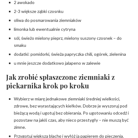
2 awokado
2-3 większe ząbki czosnku
oliwa do posmarowania ziemniaków
limonka lub ewentualnie cytryna
sól, świeżo mielony pieprz, mielony suszony czosnek – do
smaku
dodatki: pomidorki, świeża papryczka chili, ogórek, zielenina
u mnie jeszcze dodatkowo jalapeno w zalewie
Jak zrobić spłaszczone ziemniaki z
piekarnika krok po kroku
Wybierz w miarę jednakowe ziemniaki średniej wielkości,
zdrowe, bez wyrastających kiełków. Dobrze je wyszoruj pod
bieżącą wodą i ugotuj bez obierania. Po ugotowaniu odcedź i
pozostaw na jakiś czas, aby nieco przestygły – nie muszą być
zimne.
Przygotuj większą blachę i wyłóż ją papierem do pieczenia.