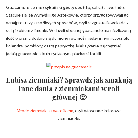
Guacamole to meksykański gęsty sos
(dip, salsa) z awokado.
Szacuje się, że wymyślili go Aztekowie, którzy przygotowywali go
w najprostszy z możliwych sposobów, czyli rozgniatali awokado z
solą i sokiem z limonki. W chwili obecnej guacamole ma niezliczoną
ilość wersji, a dodaje się do niego również między innymi czosnek,
kolendrę, pomidory, ostrą papryczkę. Meksykanie najchętniej
jadają guacamole z kukurydzianymi plackami tortilli.
Lubisz ziemniaki? Sprawdź jak smakują
inne dania z ziemniakami w roli
głównej 🙂
Młode ziemniaki z twarożkiem
, czyli wiosenne kolorowe
ziemniaczki.