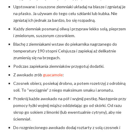
Ugotowane i osuszone ziemniaki układaj na blasze i zgniataj je
na płasko. Ja używam do tego celu szklanki lub kubka. Nie
zgniataj ich jednak za bardzo, bo się rozpadną.
Każdy ziemniak posmaruj oliwą i przypraw lekko solą, pieprzem
i zmielonym, suszonym czosnkiem.
Blachę z ziemniakami wstaw do piekarnika nagrzanego do
temperatury 190 stopni Celsjusza i zapiekaj aż delikatnie
zrumienią się na brzegach.
Podczas zapiekania ziemniaków przygotuj dodatki.
Z awokado zrób
guacamole
:
Czosnek obierz, posiekaj drobno, a potem rozetrzyj z odrobiną
soli. To “wyciągnie” z niego maksimum smaku i aromatu.
Przekrój każde awokado na pół i wyjmij pestkę. Następnie przy
pomocy łyżki wyjmij miąższ oddzielając go od skórki. Od razu
skrop go sokiem z limonki (lub ewentualnie cytryny), aby nie
ściemniał.
Do rozgniecionego awokado dodaj roztarty z solą czosnek i