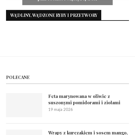
WĘDLINY, WĘDZONE RYBY I PRZETWORY
POLECANE
Feta marynowana w oliwie z
suszonymi pomidorami i ziołami
19 maja 2026
Wrapy z kurczakiem i sosem mango,