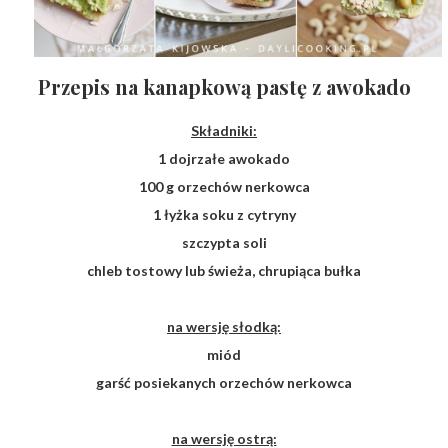
Przepis na kanapkową pastę z awokado
Składniki:
1 dojrzałe awokado
100 g orzechów nerkowca
1 łyżka soku z cytryny
szczypta soli
chleb tostowy lub świeża, chrupiąca bułka
na wersję słodką:
miód
garść posiekanych orzechów nerkowca
na wersję ostrą: