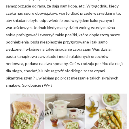
samopoczucie od rana, że dają nam kopa, etc. W tygodniu, kiedy
czeka nas sporo obowiązków, warto dbać przede wszystkim o to,
aby śniadanie było odpowiednie pod względem kalorycznym i
wartościowym. Jednak kiedy mamy dzień wolny, wtedy można
sobie pofolgować i tworzyć takie posiłki, które dopieszczą nasze
podniebienia, będą niespiesznie przygotowane i tak samo
zjedzone. I właśnie na takie śniadanie zapraszam Was dzisiaj:
pasta kanapkowa z awokado i moich ulubionych orzechów
nerkowca, podana na dwa sposoby. Coś w rodzaju posiłku dla niej i
dla niego, chociaż ja lubię zagryźć słodkiego tosta czymś
pikantniejszym ? Uwielbiam po prost mieszanie takich skrajnych
smaków. Spróbujcie i Wy ?