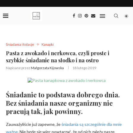
Śniadania i kolacje
Kanapki
Pasta z awokado i nerkowca, czyli proste i
szybkie śniadanie na słodko i na ostro
Napisane przez
Małgorzata Kijowska
18 lutego 2019
Śniadanie to podstawa dobrego dnia.
Bez śniadania nasze organizmy nie
pracują tak, jak powinny.
Zauważyliście już zapewne, że
śniadania są szczególnie dla mnie
ważne
. Nie będę się więc powtarzać, że od nich zależy nasze