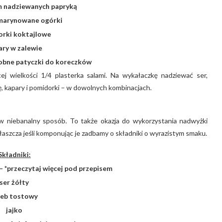
am nadziewanych papryką
marynowane ogórki
rki koktajlowe
ary w zalewie
dobne patyczki do koreczków
j wielkości 1/4 plasterka salami. Na wykałaczkę nadziewać ser,
kę, kapary i pomidorki – w dowolnych kombinacjach.
w niebanalny sposób. To także okazja do wykorzystania nadwyżki
aszcza jeśli komponując je zadbamy o składniki o wyrazistym smaku.
Składniki:
 *przeczytaj więcej pod przepisem
ser żółty
leb tostowy
jajko