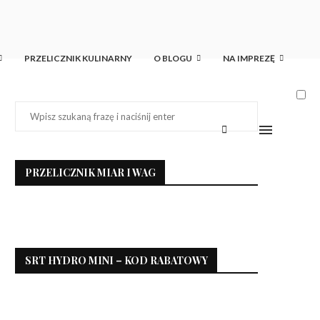
PRZELICZNIK KULINARNY
O BLOGU
NA IMPREZĘ
PRZELICZNIK MIAR I WAG
SRT HYDRO MINI – KOD RABATOWY