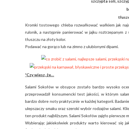
szczypta soli, szcz
b
tłusz
Kromki tostowego chleba rozwałkować wałkiem jak najcien
rulonik, a następnie panierować w jajku roztrzepanym z
tłuszczu na złoty kolor.
Podawać na gorąco lub na zimno z ulubionymi dipami.
*Czy wiesz, że…
Salami Sokołów w obsypce zostało bardzo wysoko ocen
przeprowadził konsumencki test jakości, w którym salam
bardzo dobre noty praktycznie w każdej kategorii. Badani
ulepszaczy smaku oraz szeroki wybór rodzajów salami. Klie
ten produkt najbliższym. Salami Sokołów zajęło pierwsze mi
Wybierając jakiekolwiek produkty warto kierować się 