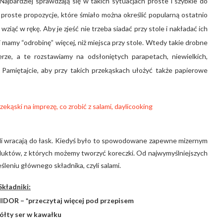
 Najbardziej sprawdzają się w takich sytuacjach proste i szybkie do
proste propozycje, które śmiało można określić popularną ostatnio
wziąć w rękę. Aby je zjeść nie trzeba siadać przy stole i nakładać ich
 mamy “odrobinę” więcej, niż miejsca przy stole. Wtedy takie drobne
erze, a te rozstawiamy na odsłoniętych parapetach, niewielkich,
Pamiętajcie, aby przy takich przekąskach ułożyć także papierowe
oli wracają do łask. Kiedyś było to spowodowane zapewne mizernym
uktów, z których możemy tworzyć koreczki. Od najwymyślniejszych
eśleniu głównego składnika, czyli salami.
Składniki:
DOR – *przeczytaj więcej pod przepisem
żółty ser w kawałku