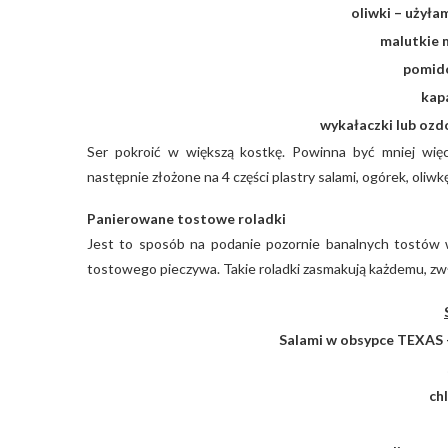
oliwki – użył
malutkie 
pomido
kap
wykałaczki lub oz
Ser pokroić w większą kostkę. Powinna być mniej więce
następnie złożone na 4 części plastry salami, ogórek, oliw
Panierowane tostowe roladki
Jest to sposób na podanie pozornie banalnych tostów 
tostowego pieczywa. Takie roladki zasmakują każdemu, zwł
Salami w obsypce TEXAS –
ch