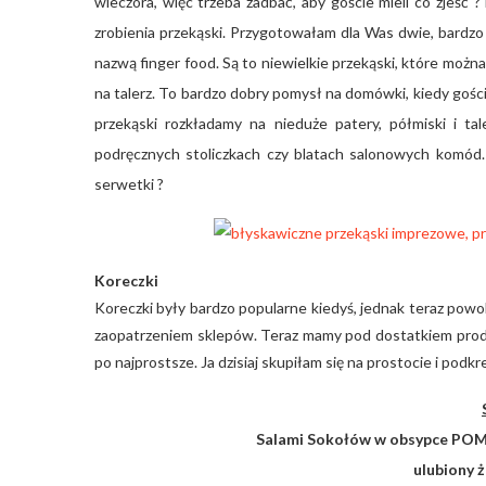
wieczora, więc trzeba zadbać, aby goście mieli co zjeść ?
zrobienia przekąski. Przygotowałam dla Was dwie, bardzo 
nazwą finger food. Są to niewielkie przekąski, które można 
na talerz. To bardzo dobry pomysł na domówki, kiedy gości
przekąski rozkładamy na nieduże patery, półmiski i tal
podręcznych stoliczkach czy blatach salonowych komód. 
serwetki ?
Koreczki
Koreczki były bardzo popularne kiedyś, jednak teraz pow
zaopatrzeniem sklepów. Teraz mamy pod dostatkiem prod
po najprostsze. Ja dzisiaj skupiłam się na prostocie i podkr
Salami Sokołów w obsypce POMI
ulubiony 