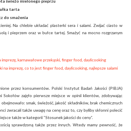
ypta świeżo mielonego pieprzu
ułka tarta
cz do smażenia
iej. Na chlebie układać plasterki sera i salami. Zwijać ciasto w
 solą i pieprzem oraz w bułce tartej. Smażyć na mocno rozgrzanym
ione przez konsumentów. Polski Instytut Badań Jakości (PIBJA)
i Sokołów zajęło pierwsze miejsce w opinii klientów, zdobywając
e obejmowało: smak, świeżość, jakość składników, brak chemicznych
nci zwracali także uwagę na cenę oraz to, czy byliby skłonni polecić
ejsce także w kategorii “Stosunek jakości do ceny”.
jakością sprawdzoną także przez innych. Wtedy mamy pewność, że