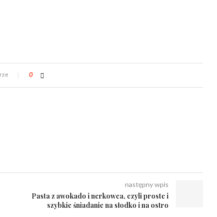
rze
0
następny wpis
Pasta z awokado i nerkowca, czyli proste i
szybkie śniadanie na słodko i na ostro