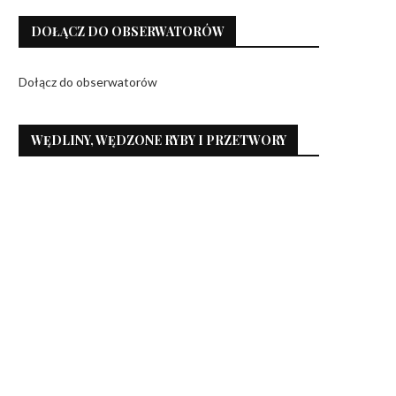
DOŁĄCZ DO OBSERWATORÓW
Dołącz do obserwatorów
WĘDLINY, WĘDZONE RYBY I PRZETWORY