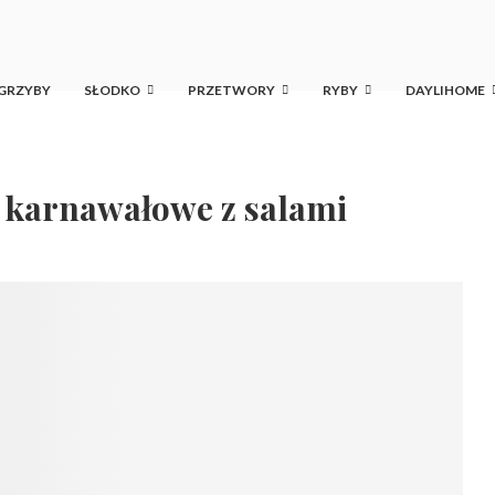
GRZYBY
SŁODKO
PRZETWORY
RYBY
DAYLIHOME
i karnawałowe z salami