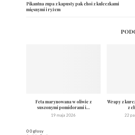
Pikantna zupa z kapusty pak choi z kuleczkami
mięsnymi i ryżem
PODO
Feta marynowana w oliwie z
Wrapy z kurc
suszonymi pomidorami i...
z c
19 maja 2026
22 pa
0
0
głosy