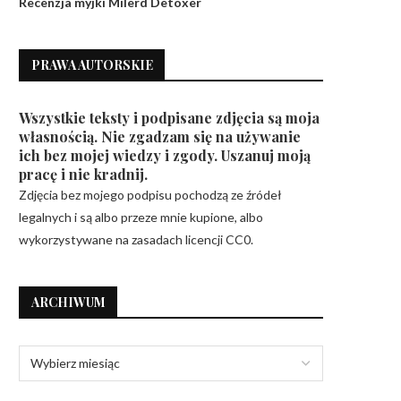
Recenzja myjki Milerd Detoxer
PRAWA AUTORSKIE
Wszystkie teksty i podpisane zdjęcia są moja
własnością. Nie zgadzam się na używanie
ich bez mojej wiedzy i zgody. Uszanuj moją
pracę i nie kradnij.
Zdjęcia bez mojego podpisu pochodzą ze źródeł
legalnych i są albo przeze mnie kupione, albo
wykorzystywane na zasadach licencji CC0.
ARCHIWUM