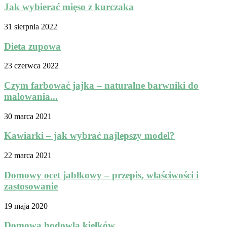
Jak wybierać mięso z kurczaka
31 sierpnia 2022
Dieta zupowa
23 czerwca 2022
Czym farbować jajka – naturalne barwniki do
malowania...
30 marca 2021
Kawiarki – jak wybrać najlepszy model?
22 marca 2021
Domowy ocet jabłkowy – przepis, właściwości i
zastosowanie
19 maja 2020
Domowa hodowla kiełków