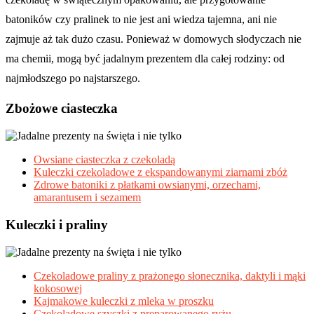
batoników czy pralinek to nie jest ani wiedza tajemna, ani nie
zajmuje aż tak dużo czasu. Ponieważ w domowych słodyczach nie
ma chemii, mogą być jadalnym prezentem dla całej rodziny: od
najmłodszego po najstarszego.
Zbożowe ciasteczka
Owsiane ciasteczka z czekoladą
Kuleczki czekoladowe z ekspandowanymi ziarnami zbóż
Zdrowe batoniki z płatkami owsianymi, orzechami,
amarantusem i sezamem
Kuleczki i praliny
Czekoladowe praliny z prażonego słonecznika, daktyli i mąki
kokosowej
Kajmakowe kuleczki z mleka w proszku
Czekoladowe szyszki z preparowanego ryżu