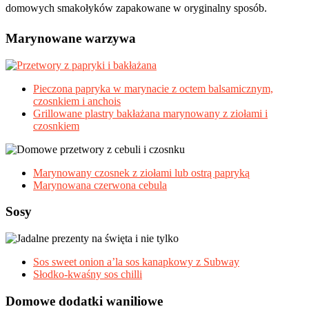
domowych smakołyków zapakowane w oryginalny sposób.
Marynowane warzywa
Pieczona papryka w marynacie z octem balsamicznym,
czosnkiem i anchois
Grillowane plastry bakłażana marynowany z ziołami i
czosnkiem
Marynowany czosnek z ziołami lub ostrą papryką
Marynowana czerwona cebula
Sosy
Sos sweet onion a’la sos kanapkowy z Subway
Słodko-kwaśny sos chilli
Domowe dodatki waniliowe