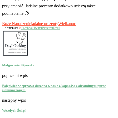
przyjemność. Jadalne prezenty dodatkowo ucieszą także
podniebienie 🙂
Boże Narodzenie
jadalne prezenty
Wielkanoc
1 Komentarz
0
Facebook
Twitter
Pinterest
Email
Małgorzata Kijowska
poprzedni wpis
Polędwica wieprzowa duszona w sosie z kaparów, z aksamitnym puree
ziemniaczanym
następny wpis
Wesołych Świąt!