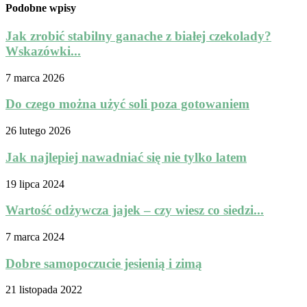
Podobne wpisy
Jak zrobić stabilny ganache z białej czekolady?
Wskazówki...
7 marca 2026
Do czego można użyć soli poza gotowaniem
26 lutego 2026
Jak najlepiej nawadniać się nie tylko latem
19 lipca 2024
Wartość odżywcza jajek – czy wiesz co siedzi...
7 marca 2024
Dobre samopoczucie jesienią i zimą
21 listopada 2022