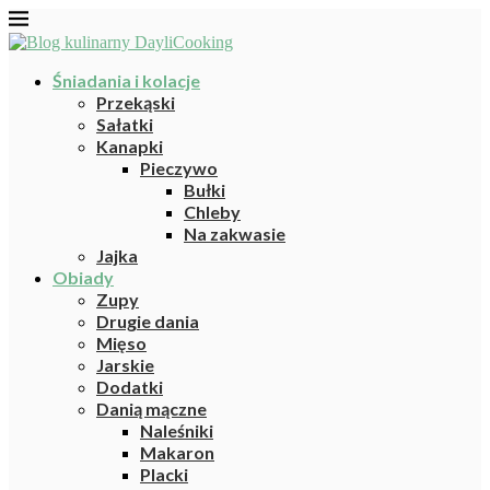
Śniadania i kolacje
Przekąski
Sałatki
Kanapki
Pieczywo
Bułki
Chleby
Na zakwasie
Jajka
Obiady
Zupy
Drugie dania
Mięso
Jarskie
Dodatki
Danią mączne
Naleśniki
Makaron
Placki