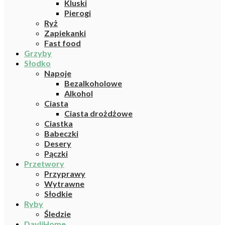
Kluski
Pierogi
Ryż
Zapiekanki
Fast food
Grzyby
Słodko
Napoje
Bezalkoholowe
Alkohol
Ciasta
Ciasta drożdżowe
Ciastka
Babeczki
Desery
Pączki
Przetwory
Przyprawy
Wytrawne
Słodkie
Ryby
Śledzie
DayliHome