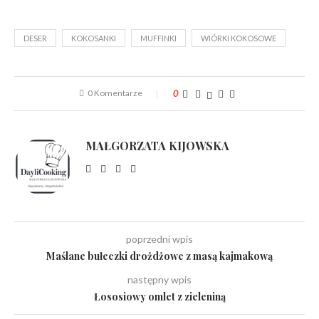
DESER
KOKOSANKI
MUFFINKI
WIÓRKI KOKOSOWE
0 Komentarze
0
MAŁGORZATA KIJOWSKA
poprzedni wpis
Maślane bułeczki drożdżowe z masą kajmakową
następny wpis
Łososiowy omlet z zieleniną