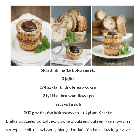
Składniki na 16 kokosanek:
3 jajka
3/4 szklanki drobnego cukru
2 łyżki cukru waniliowego
szczypta soli
200 g wiórków kokosowych – użyłam Kresto
Białka oddzielić od żółtek, ubić je z cukrem, cukrem waniliowym i
szczyptą soli na sztywną pianę. Dodać żółtka i chwilę jeszcze