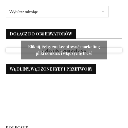
DOŁĄCZ DO OBSERWATORÓW
Kliknij, żeby zaakceptować marketing
Dołącz do obserwatorów
pliki cookies i włączyć tę treść
WĘDLINY, WĘDZONE RYBY I PRZETWORY
POLECANE