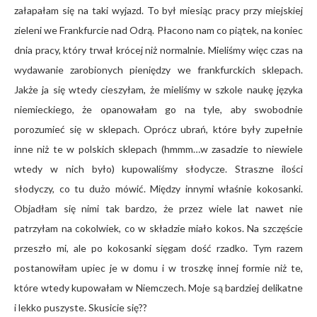
załapałam się na taki wyjazd. To był miesiąc pracy przy miejskiej
zieleni we Frankfurcie nad Odrą. Płacono nam co piątek, na koniec
dnia pracy, który trwał krócej niż normalnie. Mieliśmy więc czas na
wydawanie zarobionych pieniędzy we frankfurckich sklepach.
Jakże ja się wtedy cieszyłam, że mieliśmy w szkole naukę języka
niemieckiego, że opanowałam go na tyle, aby swobodnie
porozumieć się w sklepach. Oprócz ubrań, które były zupełnie
inne niż te w polskich sklepach (hmmm…w zasadzie to niewiele
wtedy w nich było) kupowaliśmy słodycze. Straszne ilości
słodyczy, co tu dużo mówić. Między innymi właśnie kokosanki.
Objadłam się nimi tak bardzo, że przez wiele lat nawet nie
patrzyłam na cokolwiek, co w składzie miało kokos. Na szczęście
przeszło mi, ale po kokosanki sięgam dość rzadko. Tym razem
postanowiłam upiec je w domu i w troszkę innej formie niż te,
które wtedy kupowałam w Niemczech. Moje są bardziej delikatne
i lekko puszyste. Skusicie się??