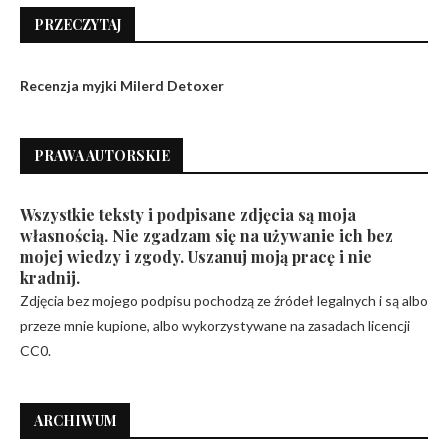
PRZECZYTAJ
Recenzja myjki Milerd Detoxer
PRAWA AUTORSKIE
Wszystkie teksty i podpisane zdjęcia są moja
własnością. Nie zgadzam się na używanie ich bez
mojej wiedzy i zgody. Uszanuj moją pracę i nie
kradnij.
Zdjęcia bez mojego podpisu pochodzą ze źródeł legalnych i są albo
przeze mnie kupione, albo wykorzystywane na zasadach licencji
CC0.
ARCHIWUM