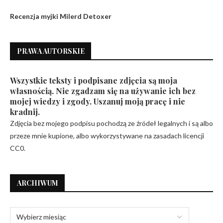
Recenzja myjki Milerd Detoxer
PRAWA AUTORSKIE
Wszystkie teksty i podpisane zdjęcia są moja
własnością. Nie zgadzam się na używanie ich bez
mojej wiedzy i zgody. Uszanuj moją pracę i nie
kradnij.
Zdjęcia bez mojego podpisu pochodzą ze źródeł legalnych i są albo
przeze mnie kupione, albo wykorzystywane na zasadach licencji
CC0.
ARCHIWUM