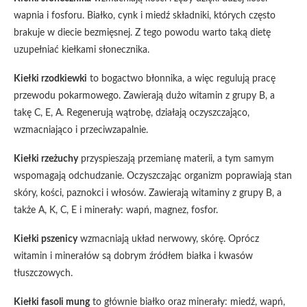
wapnia i fosforu. Białko, cynk i miedź składniki, których często
brakuje w diecie bezmięsnej. Z tego powodu warto taką dietę
uzupełniać kiełkami słonecznika.
Kiełki rzodkiewki
to bogactwo błonnika, a więc regulują pracę
przewodu pokarmowego. Zawierają dużo witamin z grupy B, a
takę C, E, A. Regenerują wątrobę, działają oczyszczająco,
wzmacniająco i przeciwzapalnie.
Kiełki rzeżuchy
przyspieszają przemianę materii, a tym samym
wspomagają odchudzanie. Oczyszczając organizm poprawiają stan
skóry, kości, paznokci i włosów. Zawierają witaminy z grupy B, a
także A, K, C, E i minerały: wapń, magnez, fosfor.
Kiełki pszenicy
wzmacniają układ nerwowy, skórę. Oprócz
witamin i minerałów są dobrym źródłem białka i kwasów
tłuszczowych.
Kiełki fasoli mung
to głównie białko oraz minerały: miedź, wapń,