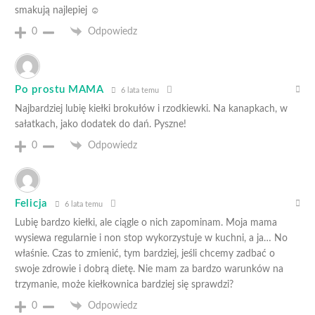
smakują najlepiej ☺️
0
Odpowiedz
Po prostu MAMA
6 lata temu
Najbardziej lubię kiełki brokułów i rzodkiewki. Na kanapkach, w
sałatkach, jako dodatek do dań. Pyszne!
0
Odpowiedz
Felicja
6 lata temu
Lubię bardzo kiełki, ale ciągle o nich zapominam. Moja mama
wysiewa regularnie i non stop wykorzystuje w kuchni, a ja… No
właśnie. Czas to zmienić, tym bardziej, jeśli chcemy zadbać o
swoje zdrowie i dobrą dietę. Nie mam za bardzo warunków na
trzymanie, może kiełkownica bardziej się sprawdzi?
0
Odpowiedz