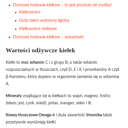
Domowa hodowla kiełków – to jest prostsze niż myślisz!
Kiełkownice
Duży talerz wyłożony ligniną
Kiełkownice słoikowe
Domowa hodowla kiełków – wskazówki
Wartości odżywcze kiełek
Kiełki to
moc witamin
C i z grupy B, a także witamin
rozpuszczalnych w tłuszczach, czyli D, E i K i prowitaminy A czyli
β-Karotenu, który dopiero w organizmie zamienia się w witaminę
A.
Minerały
znajdujące się w kiełkach to wapń, magnez, fosfor,
żelazo, jod, cynk, miedź, potas, mangan, selen i lit.
Kwasy tłuszczowe Omega-6
i duża zawartość
błonnika
także
pozytywnie wyróżniają kiełki.