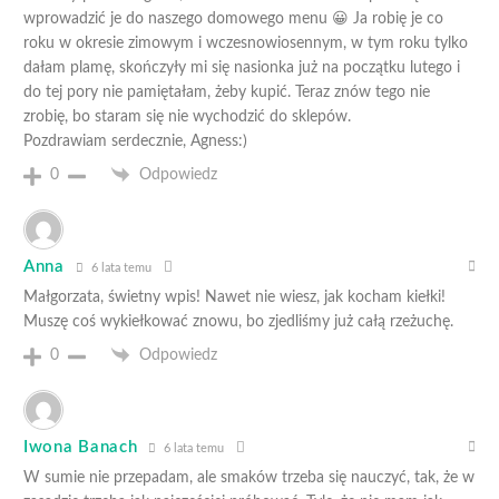
wprowadzić je do naszego domowego menu 😀 Ja robię je co
roku w okresie zimowym i wczesnowiosennym, w tym roku tylko
dałam plamę, skończyły mi się nasionka już na początku lutego i
do tej pory nie pamiętałam, żeby kupić. Teraz znów tego nie
zrobię, bo staram się nie wychodzić do sklepów.
Pozdrawiam serdecznie, Agness:)
0
Odpowiedz
Anna
6 lata temu
Małgorzata, świetny wpis! Nawet nie wiesz, jak kocham kiełki!
Muszę coś wykiełkować znowu, bo zjedliśmy już całą rzeżuchę.
0
Odpowiedz
Iwona Banach
6 lata temu
W sumie nie przepadam, ale smaków trzeba się nauczyć, tak, że w