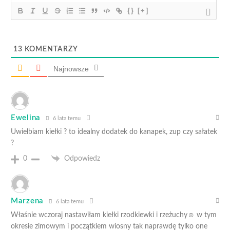
{}
[+]
13
KOMENTARZY
Najnowsze
Ewelina
6 lata temu
Uwielbiam kiełki ? to idealny dodatek do kanapek, zup czy sałatek
?
0
Odpowiedz
Marzena
6 lata temu
Właśnie wczoraj nastawiłam kiełki rzodkiewki i rzeżuchy☺️ w tym
okresie zimowym i początkiem wiosny tak naprawdę tylko one