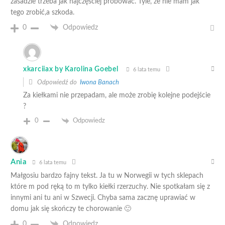
zasadzie trzeba jak najczęściej próbować. Tyle, że nie mam jak
tego zrobić,a szkoda.
0
Odpowiedz
xkarciiax by Karolina Goebel
6 lata temu
Odpowiedź do
Iwona Banach
Za kiełkami nie przepadam, ale może zrobię kolejne podejście
?
0
Odpowiedz
Ania
6 lata temu
Małgosiu bardzo fajny tekst. Ja tu w Norwegii w tych sklepach
które m pod ręką to m tylko kiełki rzerzuchy. Nie spotkałam się z
innymi ani tu ani w Szwecji. Chyba sama zacznę uprawiać w
domu jak się skończy te chorowanie 🙂
0
Odpowiedz