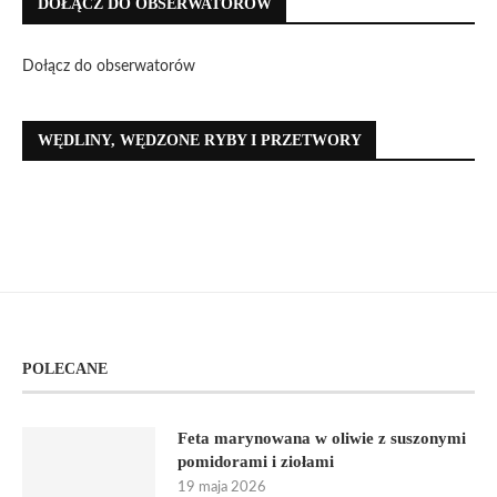
DOŁĄCZ DO OBSERWATORÓW
Dołącz do obserwatorów
WĘDLINY, WĘDZONE RYBY I PRZETWORY
POLECANE
Feta marynowana w oliwie z suszonymi
pomidorami i ziołami
19 maja 2026