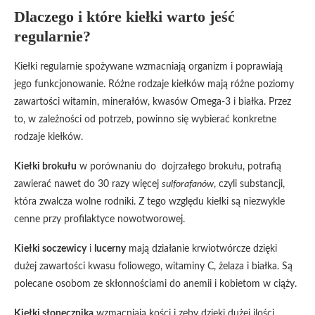
Dlaczego i które kiełki warto jeść
regularnie?
Kiełki regularnie spożywane wzmacniają organizm i poprawiają
jego funkcjonowanie. Różne rodzaje kiełków mają różne poziomy
zawartości witamin, minerałów, kwasów Omega-3 i białka. Przez
to, w zależności od potrzeb, powinno się wybierać konkretne
rodzaje kiełków.
Kiełki brokułu
w porównaniu do dojrzałego brokułu, potrafią
zawierać nawet do 30 razy więcej
sulforafanów
, czyli substancji,
która zwalcza wolne rodniki. Z tego względu kiełki są niezwykle
cenne przy profilaktyce nowotworowej.
Kiełki soczewicy
i
lucerny
mają działanie krwiotwórcze dzięki
dużej zawartości kwasu foliowego, witaminy C, żelaza i białka. Są
polecane osobom ze skłonnościami do anemii i kobietom w ciąży.
Kiełki słonecznika
wzmacniają kości i zęby dzięki dużej ilości