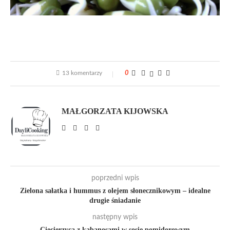
13 komentarzy
0
MAŁGORZATA KIJOWSKA
poprzedni wpis
Zielona sałatka i hummus z olejem słonecznikowym – idealne
drugie śniadanie
następny wpis
Ciecierzyca z kabanosami w sosie pomidorowym