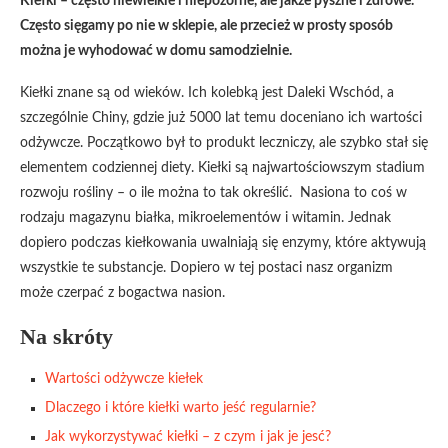
Kiełki – często niewielkie i niepozorne, ale jakże pyszne i zdrowe.
Często sięgamy po nie w sklepie, ale przecież w prosty sposób
można je wyhodować w domu samodzielnie.
Kiełki znane są od wieków. Ich kolebką jest Daleki Wschód, a
szczególnie Chiny, gdzie już 5000 lat temu doceniano ich wartości
odżywcze. Początkowo był to produkt leczniczy, ale szybko stał się
elementem codziennej diety. Kiełki są najwartościowszym stadium
rozwoju rośliny – o ile można to tak określić. Nasiona to coś w
rodzaju magazynu białka, mikroelementów i witamin. Jednak
dopiero podczas kiełkowania uwalniają się enzymy, które aktywują
wszystkie te substancje. Dopiero w tej postaci nasz organizm
może czerpać z bogactwa nasion.
Na skróty
Wartości odżywcze kiełek
Dlaczego i które kiełki warto jeść regularnie?
Jak wykorzystywać kiełki – z czym i jak je jesć?