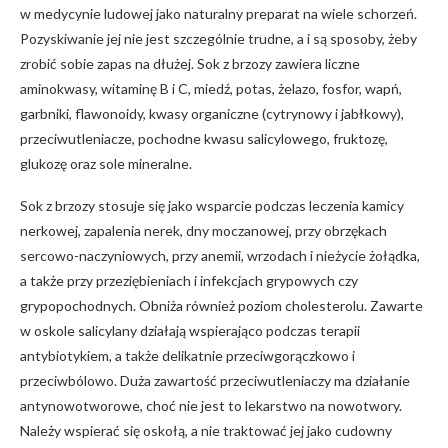
w medycynie ludowej jako naturalny preparat na wiele schorzeń.
Pozyskiwanie jej nie jest szczególnie trudne, a i są sposoby, żeby
zrobić sobie zapas na dłużej. Sok z brzozy zawiera liczne
aminokwasy, witaminę B i C, miedź, potas, żelazo, fosfor, wapń,
garbniki, flawonoidy, kwasy organiczne (cytrynowy i jabłkowy),
przeciwutleniacze, pochodne kwasu salicylowego, fruktozę,
glukozę oraz sole mineralne.
Sok z brzozy stosuje się jako wsparcie podczas leczenia kamicy
nerkowej, zapalenia nerek, dny moczanowej, przy obrzękach
sercowo-naczyniowych, przy anemii, wrzodach i nieżycie żołądka,
a także przy przeziębieniach i infekcjach grypowych czy
grypopochodnych. Obniża również poziom cholesterolu. Zawarte
w oskole salicylany działają wspierająco podczas terapii
antybiotykiem, a także delikatnie przeciwgorączkowo i
przeciwbólowo. Duża zawartość przeciwutleniaczy ma działanie
antynowotworowe, choć nie jest to lekarstwo na nowotwory.
Należy wspierać się oskołą, a nie traktować jej jako cudowny