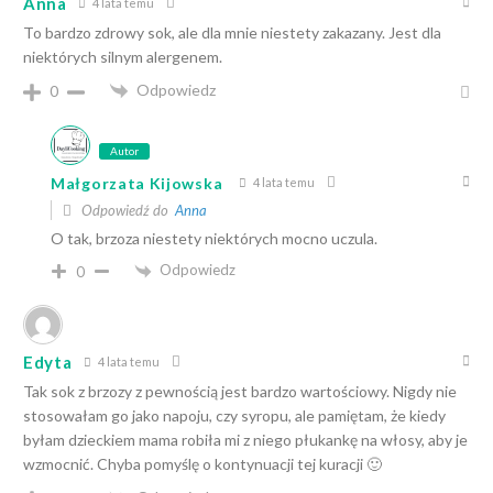
Anna
4 lata temu
To bardzo zdrowy sok, ale dla mnie niestety zakazany. Jest dla
niektórych silnym alergenem.
Odpowiedz
0
Autor
Małgorzata Kijowska
4 lata temu
Odpowiedź do
Anna
O tak, brzoza niestety niektórych mocno uczula.
Odpowiedz
0
Edyta
4 lata temu
Tak sok z brzozy z pewnością jest bardzo wartościowy. Nigdy nie
stosowałam go jako napoju, czy syropu, ale pamiętam, że kiedy
byłam dzieckiem mama robiła mi z niego płukankę na włosy, aby je
wzmocnić. Chyba pomyślę o kontynuacji tej kuracji 🙂