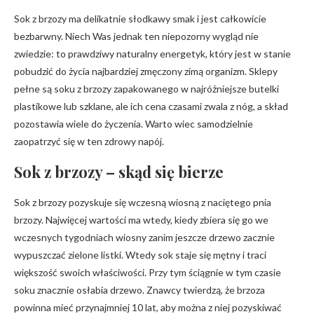
Sok z brzozy ma delikatnie słodkawy smak i jest całkowicie
bezbarwny. Niech Was jednak ten niepozorny wygląd nie
zwiedzie: to prawdziwy naturalny energetyk, który jest w stanie
pobudzić do życia najbardziej zmęczony zimą organizm. Sklepy
pełne są soku z brzozy zapakowanego w najróżniejsze butelki
plastikowe lub szklane, ale ich cena czasami zwala z nóg, a skład
pozostawia wiele do życzenia. Warto wiec samodzielnie
zaopatrzyć się w ten zdrowy napój.
Sok z brzozy – skąd się bierze
Sok z brzozy pozyskuje się wczesną wiosną z naciętego pnia
brzozy. Najwięcej wartości ma wtedy, kiedy zbiera się go we
wczesnych tygodniach wiosny zanim jeszcze drzewo zacznie
wypuszczać zielone listki. Wtedy sok staje się mętny i traci
większość swoich właściwości. Przy tym ściągnie w tym czasie
soku znacznie osłabia drzewo. Znawcy twierdzą, że brzoza
powinna mieć przynajmniej 10 lat, aby można z niej pozyskiwać