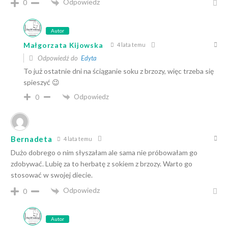
Odpowiedz
0
Autor
Małgorzata Kijowska
4 lata temu
Odpowiedź do
Edyta
To już ostatnie dni na ściąganie soku z brzozy, więc trzeba się
spieszyć 😉
Odpowiedz
0
Bernadeta
4 lata temu
Dużo dobrego o nim słyszałam ale sama nie próbowałam go
zdobywać. Lubię za to herbatę z sokiem z brzozy. Warto go
stosować w swojej diecie.
Odpowiedz
0
Autor