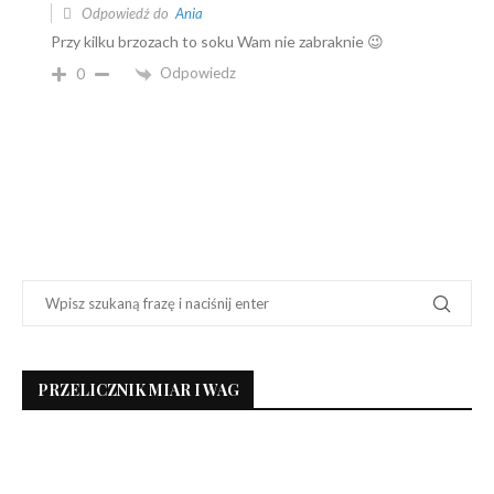
Odpowiedź do
Ania
Przy kilku brzozach to soku Wam nie zabraknie 😉
Odpowiedz
0
PRZELICZNIK MIAR I WAG