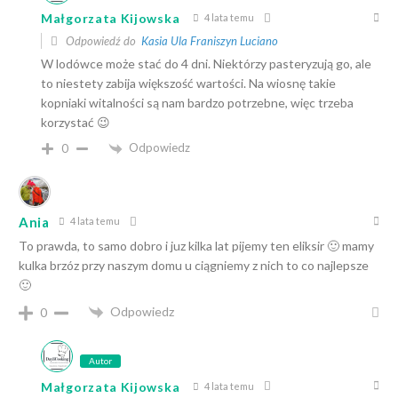
Małgorzata Kijowska
4 lata temu
Odpowiedź do
Kasia Ula Franiszyn Luciano
W lodówce może stać do 4 dni. Niektórzy pasteryzują go, ale
to niestety zabija większość wartości. Na wiosnę takie
kopniaki witalności są nam bardzo potrzebne, więc trzeba
korzystać 😉
Odpowiedz
0
Ania
4 lata temu
To prawda, to samo dobro i juz kilka lat pijemy ten eliksir 🙂 mamy
kulka brzóz przy naszym domu u ciągniemy z nich to co najlepsze
🙂
Odpowiedz
0
Autor
Małgorzata Kijowska
4 lata temu