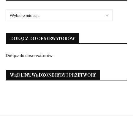
DOŁĄCZ DO OBSERWATORÓW
Dołącz do obserwatorów
WĘDLINY, WĘDZONE RYBY I PRZETWORY