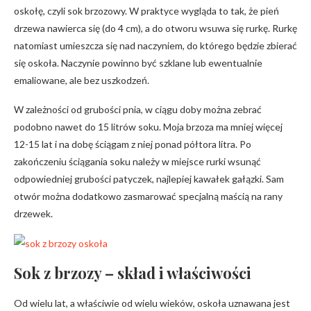
oskołę, czyli sok brzozowy. W praktyce wygląda to tak, że pień
drzewa nawierca się (do 4 cm), a do otworu wsuwa się rurkę. Rurkę
natomiast umieszcza się nad naczyniem, do którego będzie zbierać
się oskoła. Naczynie powinno być szklane lub ewentualnie
emaliowane, ale bez uszkodzeń.
W zależności od grubości pnia, w ciągu doby można zebrać
podobno nawet do 15 litrów soku. Moja brzoza ma mniej więcej
12-15 lat i na dobę ściągam z niej ponad półtora litra. Po
zakończeniu ściągania soku należy w miejsce rurki wsunąć
odpowiedniej grubości patyczek, najlepiej kawałek gałązki. Sam
otwór można dodatkowo zasmarować specjalną maścią na rany
drzewek.
Sok z brzozy – skład i właściwości
Od wielu lat, a właściwie od wielu wieków, oskoła uznawana jest