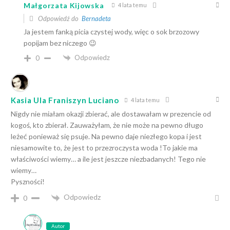
Małgorzata Kijowska
4 lata temu
Odpowiedź do
Bernadeta
Ja jestem fanką picia czystej wody, więc o sok brzozowy
popijam bez niczego 😉
Odpowiedz
0
Kasia Ula Franiszyn Luciano
4 lata temu
Nigdy nie miałam okazji zbierać, ale dostawałam w prezencie od
kogoś, kto zbierał. Zauważyłam, że nie może na pewno długo
leżeć ponieważ się psuje. Na pewno daje niezłego kopa i jest
niesamowite to, że jest to przezroczysta woda !To jakie ma
właściwości wiemy… a ile jest jeszcze niezbadanych! Tego nie
wiemy…
Pyszności!
Odpowiedz
0
Autor