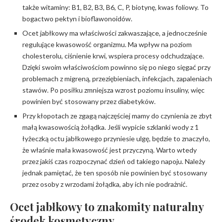
także witaminy: B1, B2, B3, B6, C, P, biotynę, kwas foliowy. To
bogactwo pektyn i bioflawonoidów.
Ocet jabłkowy ma właściwości zakwaszające, a jednocześnie
regulujące kwasowość organizmu. Ma wpływ na poziom
cholesterolu, ciśnienie krwi, wspiera procesy odchudzające.
Dzięki swoim właściwościom powinno się po niego sięgać przy
problemach z migreną, przeziębieniach, infekcjach, zapaleniach
stawów. Po posiłku zmniejsza wzrost poziomu insuliny, więc
powinien być stosowany przez diabetyków.
Przy kłopotach ze zgagą najczęściej mamy do czynienia ze zbyt
małą kwasowością żołądka. Jeśli wypicie szklanki wody z 1
łyżeczką octu jabłkowego przyniesie ulgę, będzie to znaczyło,
że właśnie mała kwasowość jest przyczyną. Warto wtedy
przez jakiś czas rozpoczynać dzień od takiego napoju. Należy
jednak pamiętać, że ten sposób nie powinien być stosowany
przez osoby z wrzodami żołądka, aby ich nie podrażnić.
Ocet jabłkowy to znakomity naturalny
środek kosmetyczny