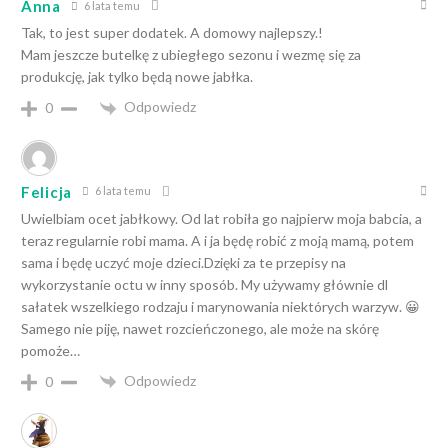
Anna
6 lata temu
Tak, to jest super dodatek. A domowy najlepszy.!
Mam jeszcze butelkę z ubiegłego sezonu i wezmę się za
produkcję, jak tylko będą nowe jabłka.
Odpowiedz
0
Felicja
6 lata temu
Uwielbiam ocet jabłkowy. Od lat robiła go najpierw moja babcia, a
teraz regularnie robi mama. A i ja będę robić z moją mamą, potem
sama i będę uczyć moje dzieci.Dzięki za te przepisy na
wykorzystanie octu w inny sposób. My używamy głównie dl
sałatek wszelkiego rodzaju i marynowania niektórych warzyw. 😀
Samego nie piję, nawet rozcieńczonego, ale może na skórę
pomoże…
Odpowiedz
0