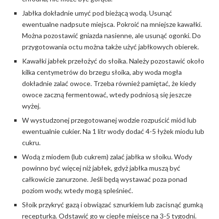
Jabłka dokładnie umyć pod bieżącą wodą. Usunąć
ewentualne nadpsute miejsca. Pokroić na mniejsze kawałki.
Można pozostawić gniazda nasienne, ale usunąć ogonki. Do
przygotowania octu można także użyć jabłkowych obierek.
Kawałki jabłek przełożyć do słoika. Należy pozostawić około
kilka centymetrów do brzegu słoika, aby woda mogła
dokładnie zalać owoce. Trzeba również pamiętać, że kiedy
owoce zaczną fermentować, wtedy podniosą się jeszcze
wyżej.
W wystudzonej przegotowanej wodzie rozpuścić miód lub
ewentualnie cukier. Na 1 litr wody dodać 4-5 łyżek miodu lub
cukru.
Wodą z miodem (lub cukrem) zalać jabłka w słoiku. Wody
powinno być więcej niż jabłek, gdyż jabłka muszą być
całkowicie zanurzone. Jeśli będą wystawać poza ponad
poziom wody, wtedy mogą spleśnieć.
Słoik przykryć gazą i obwiązać sznurkiem lub zacisnąć gumką
recepturką. Odstawić go w ciepłe miejsce na 3-5 tygodni.