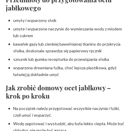
jabłkowego
umyty i wyparzony słoik
umyte i wyparzone naczynie do wymieszania wody z miodem
lub cukrem
kawałek gazy lub cienkiej bawełnianej tkaniny do przykrycia
słoika, doskonale sprawdza się papierowy ręcznik
sznurek lub gumka recepturka do przewiązania słoika
wyparzona drewniana łyżka, choć lepsza plastikowa, gdyż
łatwiej ją dokładnie umyć
Jak zrobić domowy ocet jabłkowy –
krok po kroku
Na początek należy przygotować wszystkie naczynia i łyżki,
czyli umyć i wyparzyć.
Wodę zagotować i wystudzić, aby była lekko ciepła. Może być
chłodna, nie może być gorąca.