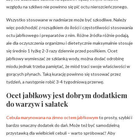
względu na szkliwo nie powinno się pić octu nierozcieńczonego.
Wszystko stosowane w nadmiarze może być szkodliwe. Należy
więc podchodzić z rozsądkiem do ilości i częstotliwości stosowania
octu jabłkowego i preparatów z nim. Różne źródła różnie podają,
ale dla oczyszczenia organizmu i dietetycznie maksymalnie stosuje
się średnio 1 łyżkę 2-3 razy dziennie przed posiłkiem. Ocet
jabłkowy wymieszać ze szklanką wody, można dodać odrobinę
miodu jednak trzeba pamiętać, że miód traci swoje właściwości w
gorących płynach. Taką kurację powinno się stosować przez
tydzień, a następnie robić 3-4 tygodniową przerwę.
Ocet jabłkowy jest dobrym dodatkiem
do warzyw i sałatek
Cebula marynowana na zimno octem jabłkowym
to prosty, szybki i
bardzo smaczny dodatek do dań. Może też być samodzielną
przystawką dla wielbicieli cebuli – warto spróbować! Aby