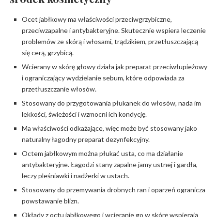
Ocet jabłkowy ma właściwości przeciwgrzybiczne,
przeciwzapalne i antybakteryjne. Skutecznie wspiera leczenie
problemów ze skórą i włosami, trądzikiem, przetłuszczającą
się cerą, grzybicą.
Wcierany w skórę głowy działa jak preparat przeciwłupieżowy
i ograniczający wydzielanie sebum, które odpowiada za
przetłuszczanie włosów.
Stosowany do przygotowania płukanek do włosów, nada im
lekkości, świeżości i wzmocni ich kondycję.
Ma właściwości odkażające, więc może być stosowany jako
naturalny łagodny preparat dezynfekcyjny.
Octem jabłkowym można płukać usta, co ma działanie
antybakteryjne. Łagodzi stany zapalne jamy ustnej i gardła,
leczy pleśniawki i nadżerki w ustach.
Stosowany do przemywania drobnych ran i oparzeń ogranicza
powstawanie blizn.
Okłady z octu jabłkowego i wcieranie go w skórę wspierają