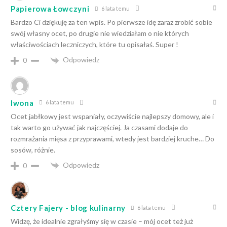
Papierowa Łowczyni
6 lata temu
Bardzo Ci dziękuję za ten wpis. Po pierwsze idę zaraz zrobić sobie
swój własny ocet, po drugie nie wiedziałam o nie których
właściwościach leczniczych, które tu opisałaś. Super !
Odpowiedz
0
Iwona
6 lata temu
Ocet jabłkowy jest wspaniały, oczywiście najlepszy domowy, ale i
tak warto go używać jak najczęściej. Ja czasami dodaje do
rozmrażania mięsa z przyprawami, wtedy jest bardziej kruche… Do
sosów, różnie.
Odpowiedz
0
Cztery Fajery - blog kulinarny
6 lata temu
Widzę, że idealnie zgrałyśmy się w czasie – mój ocet też już