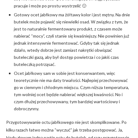
pracuje i może po prostu wystrzelić 🙂
Gotowy ocet jabłkowy ma żółtawy kolor i jest mętny. Na dnie
butelek może pojawić się niewielki osad. W związku z tym, że
jest to naturalnie fermentowany produkt, z czasem może
nabierać “mocy”, czyli stanie się kwaśniejszy. Nie powinien już
jednak intensywnie fermentować. Gdyby tak się jednak
działo, wtedy dobrze jest zamiast nakrętki obwiązać
buteleczki gazą, aby był dostęp powietrza i co jakiś czas
buteleczką potrząsać.
Ocet jabłkowy sam w sobie jest konserwantem, więc
teoretycznie nie ma daty trwałości. Najlepiej przechowywać
go w ciemnym i chłodnym miejscu. Czym niższa temperatura,
tym wolniej ocet będzie nabierać większej kwaśności. No i
czym dłużej przechowywany, tym bardziej wartościowy i
dobroczynny.
Przygotowywanie octu jabłkowego nie jest skomplikowane. Po
kilku razach łatwo można “wyczuć” jak trzeba postępować. Ja,
kiedy zlewam jedną partię octu do butelek, od razu przygotowuję