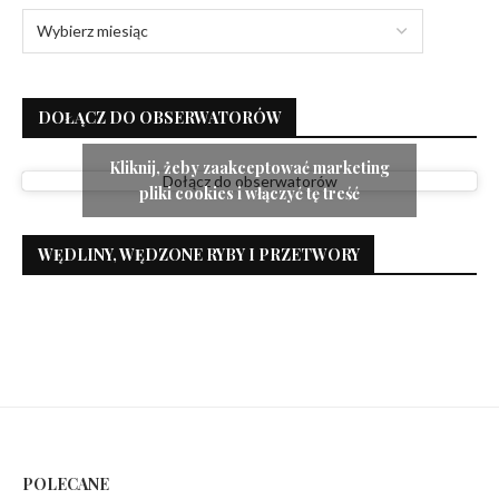
DOŁĄCZ DO OBSERWATORÓW
Kliknij, żeby zaakceptować marketing
Dołącz do obserwatorów
pliki cookies i włączyć tę treść
WĘDLINY, WĘDZONE RYBY I PRZETWORY
POLECANE