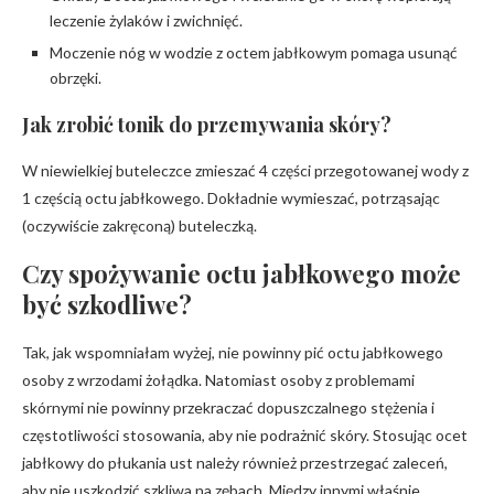
leczenie żylaków i zwichnięć.
Moczenie nóg w wodzie z octem jabłkowym pomaga usunąć
obrzęki.
Jak zrobić tonik do przemywania skóry?
W niewielkiej buteleczce zmieszać 4 części przegotowanej wody z
1 częścią octu jabłkowego. Dokładnie wymieszać, potrząsając
(oczywiście zakręconą) buteleczką.
Czy spożywanie octu jabłkowego może
być szkodliwe?
Tak, jak wspomniałam wyżej, nie powinny pić octu jabłkowego
osoby z wrzodami żołądka. Natomiast osoby z problemami
skórnymi nie powinny przekraczać dopuszczalnego stężenia i
częstotliwości stosowania, aby nie podrażnić skóry. Stosując ocet
jabłkowy do płukania ust należy również przestrzegać zaleceń,
aby nie uszkodzić szkliwa na zębach. Między innymi właśnie