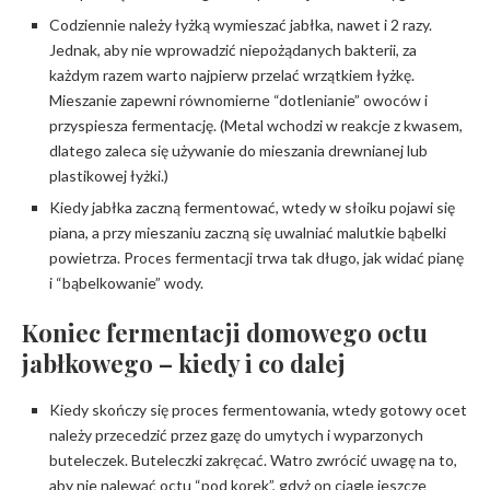
Codziennie należy łyżką wymieszać jabłka, nawet i 2 razy.
Jednak, aby nie wprowadzić niepożądanych bakterii, za
każdym razem warto najpierw przelać wrzątkiem łyżkę.
Mieszanie zapewni równomierne “dotlenianie” owoców i
przyspiesza fermentację. (Metal wchodzi w reakcje z kwasem,
dlatego zaleca się używanie do mieszania drewnianej lub
plastikowej łyżki.)
Kiedy jabłka zaczną fermentować, wtedy w słoiku pojawi się
piana, a przy mieszaniu zaczną się uwalniać malutkie bąbelki
powietrza. Proces fermentacji trwa tak długo, jak widać pianę
i “bąbelkowanie” wody.
Koniec fermentacji domowego octu
jabłkowego – kiedy i co dalej
Kiedy skończy się proces fermentowania, wtedy gotowy ocet
należy przecedzić przez gazę do umytych i wyparzonych
buteleczek. Buteleczki zakręcać. Watro zwrócić uwagę na to,
aby nie nalewać octu “pod korek”, gdyż on ciągle jeszcze