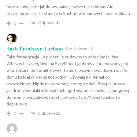
Bardzo lubię ocet jabłkowy, sama jeszcze nie robiłam. Ale
przyznam że często stosuje w kuchni i w domowych kosmetykach
Odpowiedz
0
Kasia Franiszyn-Luciano
6 lata temu
Taka fermentacja …a proszę ile cudownych właściwości .We
Włoszech szczególnie na Sycylii ocet jabłkowy sprzedawany jest
w butelkach półtoralitrowych to musi o czymś świadczyć i jest w
domu każdej włoskiej gospodyni. Używają go niemal do
wszystkiego . Nigdy nie zapomnę jednego z dań. Przepis prosty
jak drut :ziemniaki w kawałkach ugotowane z fasolką szparagową
do tego oliwa z oliwek i ocet jabłkowy tyle .Mówię Ci jakie to
dobre było!
Odpowiedz
0