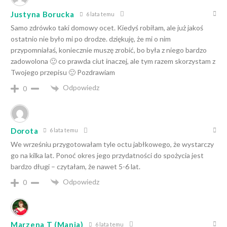
Justyna Borucka
6 lata temu
Samo zdrówko taki domowy ocet. Kiedyś robiłam, ale już jakoś
ostatnio nie było mi po drodze. dziękuję, że mi o nim
przypomniałaś, koniecznie muszę zrobić, bo była z niego bardzo
zadowolona 🙂 co prawda ciut inaczej, ale tym razem skorzystam z
Twojego przepisu 🙂 Pozdrawiam
Odpowiedz
0
Dorota
6 lata temu
We wrześniu przygotowałam tyle octu jabłkowego, że wystarczy
go na kilka lat. Ponoć okres jego przydatności do spożycia jest
bardzo długi – czytałam, że nawet 5-6 lat.
Odpowiedz
0
Marzena T (Mania)
6 lata temu