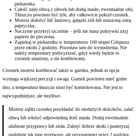
piekarnika.
Całość zalej oliwą z oliwek lub dodaj masło, ewentualnie olej.
Tłuszczu powinno być tyle, aby całkowicie pokrył czosnek.
Możesz dołożyć liść laurowy, gałązki ziół lub ususzoną ostrą
papryczkę.
Naczynie przykryj szczelnie – jeśli nie masz pokrywki użyj
papieru do pieczenia.
Zapiekaj w piekarniku w temperaturze 100 stopni Celsjusza
przez około 2 godziny. Pozostaw tam do wystudzenia. Nie
należy temperatury podwyższać, gdyż wtedy będzie to
czosnek smażony, a nie konfitowany.
Czosnek możesz konfitować także w garnku, jednak ta opcja
wymaga większej precyzji i uwagi. Garnek powinien mieć grube
dno, a temperatura tłuszczu musi być kontrolowana. Nie jest to
najwygodniejsze, ale możliwe.
Możesz ząbki czosnku powkładać do niedużych słoiczków, zalać
oliwą lub włożyć odpowiednią ilość masła. Dodaj ewentualnie
ulubione przyprawy lub zioła. Zakręć dobrze słoiki i pasteryzuj
podobnie jak inne przetwory, ale przynajmniej przez 2 godziny.