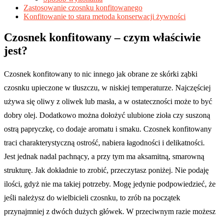
Zastosowanie czosnku konfitowanego
Konfitowanie to stara metoda konserwacji żywności
Czosnek konfitowany – czym właściwie
jest?
Czosnek konfitowany to nic innego jak obrane ze skórki ząbki
czosnku upieczone w tłuszczu, w niskiej temperaturze. Najczęściej
używa się oliwy z oliwek lub masła, a w ostateczności może to być
dobry olej. Dodatkowo można dołożyć ulubione zioła czy suszoną
ostrą papryczkę, co dodaje aromatu i smaku. Czosnek konfitowany
traci charakterystyczną ostrość, nabiera łagodności i delikatności.
Jest jednak nadal pachnący, a przy tym ma aksamitną, smarowną
strukturę. Jak dokładnie to zrobić, przeczytasz poniżej. Nie podaję
ilości, gdyż nie ma takiej potrzeby. Mogę jedynie podpowiedzieć, że
jeśli należysz do wielbicieli czosnku, to zrób na początek
przynajmniej z dwóch dużych główek. W przeciwnym razie możesz