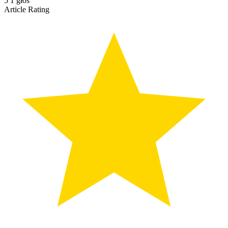
5
1
głos
Article Rating