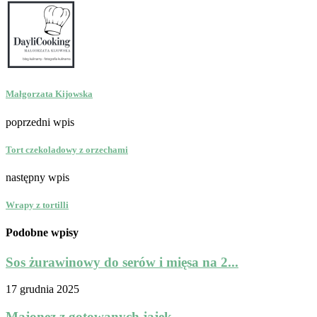
Małgorzata Kijowska
poprzedni wpis
Tort czekoladowy z orzechami
następny wpis
Wrapy z tortilli
Podobne wpisy
Sos żurawinowy do serów i mięsa na 2...
17 grudnia 2025
Majonez z gotowanych jajek