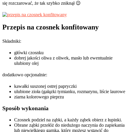
się rozczarować, że tak szybko zniknął 😉
Przepis na czosnek konfitowany
Składniki:
główki czosnku
dobrej jakości oliwa z oliwek, masło lub ewentualnie
ulubiony olej
dodatkowo opcjonalnie:
kawałki suszonej ostrej papryczki
ulubione zioła (gałązki tymianku, rozmarynu, liście laurowe
ziarna kolorowego pieprzu
Sposób wykonania
Czosnek podziel na ząbki, a każdy ząbek obierz z łupinki.
Obrane ząbki przełóż do niedużego naczynia do zapiekania
lub niewielkiego garnka, który możesz wstawić do