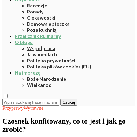
Recenzje
Porady
Ciekawostki
Domowa apteczka
Poza kuchnią
Przelicznik kulinarny
O blogu
Współpraca
Ja w mediach
Polityka prywatności
Polityka plików cookies (EU)
Na imprezę
Boże Narodzenie
Wielkanoc
Szukaj
Przyprawy
Wytrawne
Czosnek konfitowany, co to jest i jak go
zrobić?