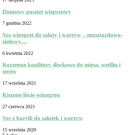
Domowy pasztet wieprzowy
7 grudnia 2022
Sos winegret do sałaty i warzyw – musztardowo-
ziołowy,...
6 kwietnia 2022
Korzenne konfitury śliwkowe do mięsa, wędlin i
serów
17 września 2021
Kiszone liście winogron
27 czerwca 2021
Sos z bazylii do sałatek i warzyw
15 września 2020