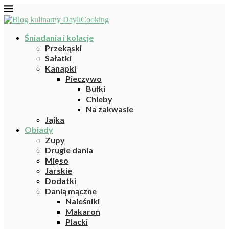
Śniadania i kolacje
Przekąski
Sałatki
Kanapki
Pieczywo
Bułki
Chleby
Na zakwasie
Jajka
Obiady
Zupy
Drugie dania
Mięso
Jarskie
Dodatki
Danią mączne
Naleśniki
Makaron
Placki