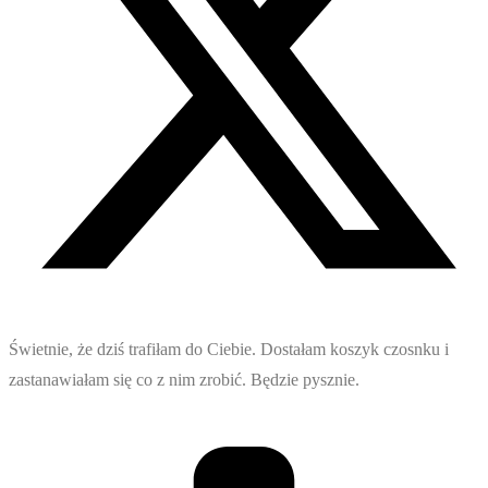
Świetnie, że dziś trafiłam do Ciebie. Dostałam koszyk czosnku i
zastanawiałam się co z nim zrobić. Będzie pysznie.