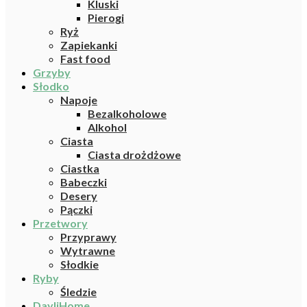
Kluski
Pierogi
Ryż
Zapiekanki
Fast food
Grzyby
Słodko
Napoje
Bezalkoholowe
Alkohol
Ciasta
Ciasta drożdżowe
Ciastka
Babeczki
Desery
Pączki
Przetwory
Przyprawy
Wytrawne
Słodkie
Ryby
Śledzie
DayliHome