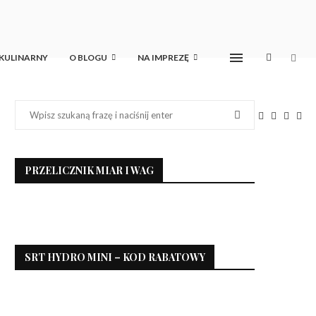
 KULINARNY
O BLOGU
NA IMPREZĘ
PRZELICZNIK MIAR I WAG
SRT HYDRO MINI – KOD RABATOWY