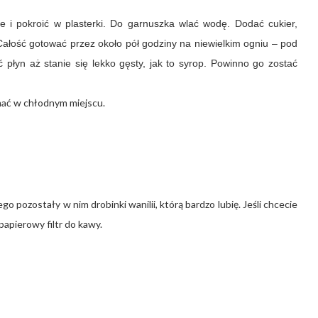
e i pokroić w plasterki.
Do garnuszka wlać wodę. Dodać cukier,
ałość gotować przez około pół godziny na niewielkim ogniu – pod
płyn aż stanie się lekko gęsty, jak to syrop. Powinno go zostać
ymać w chłodnym miejscu.
go pozostały w nim drobinki wanilii, którą bardzo lubię. Jeśli chcecie
papierowy filtr do kawy.