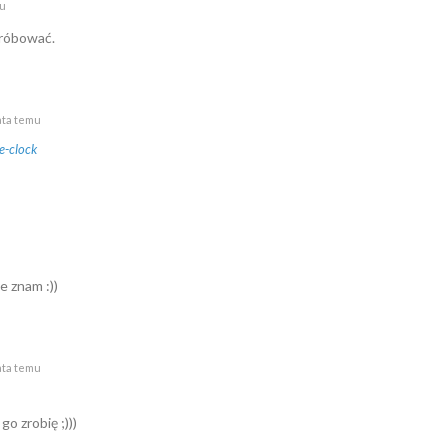
mu
próbować.
ata temu
e-clock
e znam :))
ata temu
 go zrobię ;)))