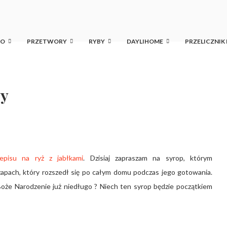
KO
PRZETWORY
RYBY
DAYLIHOME
PRZELICZNIK
wy
zepisu na ryż z jabłkami
. Dzisiaj zapraszam na syrop, którym
apach, który rozszedł się po całym domu podczas jego gotowania.
oże Narodzenie już niedługo ? Niech ten syrop będzie początkiem