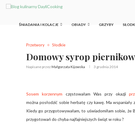
ŚNIADANIA I KOLACJE
OBIADY
GRZYBY
SŁOD
Przetwory
Słodkie
Domowy syrop pierniko
Napisane przez
Małgorzata Kijowska
3 grudnia 2014
Sosem korzennym
częstowałam Was przy okazji
pr
można posłodzić sobie herbatę czy kawę. Ma wspaniały z
Kiedy go przygotowywałam, to uświadomiłam sobie, że B
przygotowań do chyba najfajniejszych świąt w roku ?