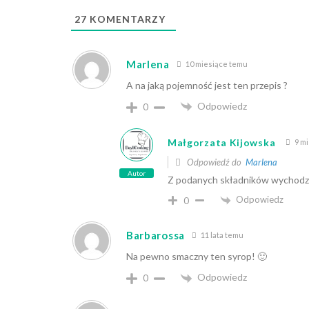
27
KOMENTARZY
Marlena
10 miesiące temu
A na jaką pojemność jest ten przepis ?
Odpowiedz
0
Małgorzata Kijowska
9 m
Odpowiedź do
Marlena
Autor
Z podanych składników wychodzi
Odpowiedz
0
Barbarossa
11 lata temu
Na pewno smaczny ten syrop! 🙂
Odpowiedz
0