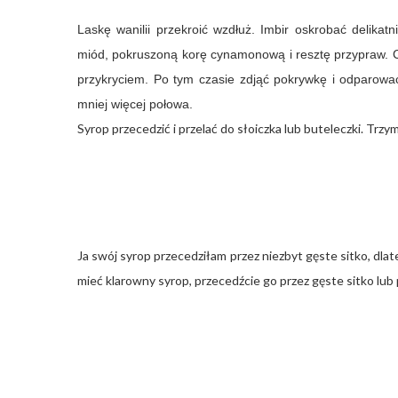
Laskę wanilii przekroić wzdłuż. Imbir oskrobać
delikatni
miód, pokruszoną korę cynamonową i resztę przypraw. C
przykryciem. Po tym czasie zdjąć pokrywkę i odparować 
mniej więcej połowa.
Syrop przecedzić i przelać do słoiczka lub buteleczki. Trz
Ja swój syrop przecedziłam przez niezbyt gęste sitko, dlate
mieć klarowny syrop, przecedźcie go przez gęste sitko lub 