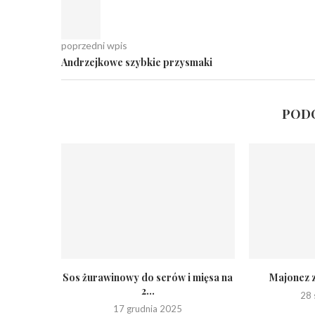
poprzedni wpis
Andrzejkowe szybkie przysmaki
PODO
Sos żurawinowy do serów i mięsa na
Majonez 
2...
28 
17 grudnia 2025