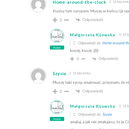
Home-around-the-clock
11 lata te
Kusisz tym syropem. Muszę w końcu i ja s
Odpowiedz
0
Małgorzata Kijowska
11 l
Odpowiedź do
Home-around-th
Autor
kuszę, kuszę ;))))
Odpowiedz
0
Szysia
11 lata temu
Muszę taki syrop zmalować, przyznam, że ni
Odpowiedz
0
Małgorzata Kijowska
11 l
Odpowiedź do
Szysia
Autor
zmaluj, a jak nie zmalujesz, to ja Ci