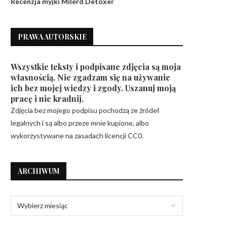
Recenzja myjki Milerd Detoxer
PRAWA AUTORSKIE
Wszystkie teksty i podpisane zdjęcia są moja
własnością. Nie zgadzam się na używanie
ich bez mojej wiedzy i zgody. Uszanuj moją
pracę i nie kradnij.
Zdjęcia bez mojego podpisu pochodzą ze źródeł
legalnych i są albo przeze mnie kupione, albo
wykorzystywane na zasadach licencji CC0.
ARCHIWUM