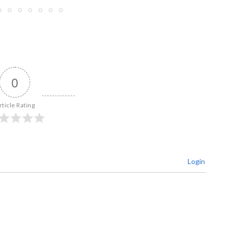
0
rticle Rating
Login