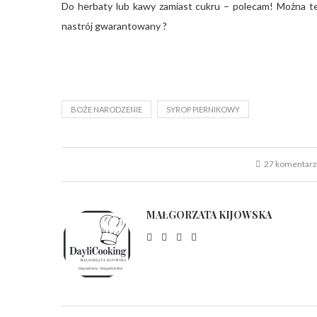
Do herbaty lub kawy zamiast cukru – polecam! Można też 
nastrój gwarantowany ?
BOŻE NARODZENIE
SYROP PIERNIKOWY
27 komentar
MAŁGORZATA KIJOWSKA