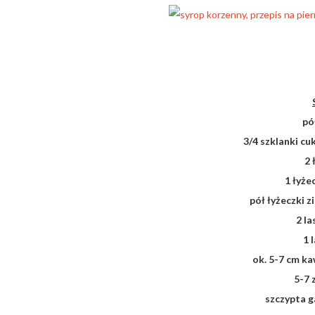
pó
3/4 szklanki cu
2 
1 łyż
pół łyżeczki z
2 l
1 
ok. 5-7 cm k
5-7 
szczypta 