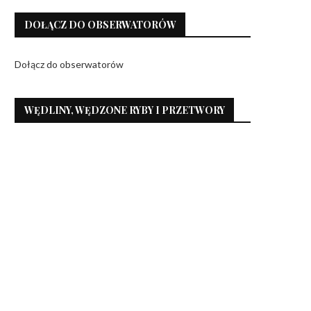
DOŁĄCZ DO OBSERWATORÓW
Dołącz do obserwatorów
WĘDLINY, WĘDZONE RYBY I PRZETWORY
Domowa musztarda z jabłek z octu
(Nie tylko) świąteczny cz
jabłkowego
barszcz bez gotowan
14 grudnia 2023
6 grudnia 2023