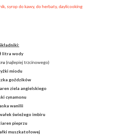
Składniki:
ł litra wody
kru
(najlepiej trzcinowego)
łyżki miodu
eczka goździków
iaren ziela angielskiego
aski cynamonu
laska wanilii
awałek świeżego imbiru
ziaren pieprzu
gałki muszkatołowej