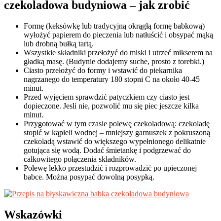
czekoladowa budyniowa – jak zrobić
Formę (keksówkę lub tradycyjną okrągłą formę babkową)
wyłożyć papierem do pieczenia lub natłuścić i obsypać mąką
lub drobną bułką tartą.
Wszystkie składniki przełożyć do miski i utrzeć mikserem na
gładką masę. (Budynie dodajemy suche, prosto z torebki.)
Ciasto przełożyć do formy i wstawić do piekarnika
nagrzanego do temperatury 180 stopni C na około 40-45
minut.
Przed wyjęciem sprawdzić patyczkiem czy ciasto jest
dopieczone. Jesli nie, pozwolić mu się piec jeszcze kilka
minut.
Przygotować w tym czasie polewę czekoladową: czekoladę
stopić w kąpieli wodnej – mniejszy garnuszek z pokruszoną
czekoladą wstawić do większego wypełnionego delikatnie
gotująca się wodą. Dodać śmietankę i podgrzewać do
całkowitego połączenia składników.
Polewę lekko przestudzić i rozprowadzić po upieczonej
babce. Można posypać dowolną posypką.
Wskazówki