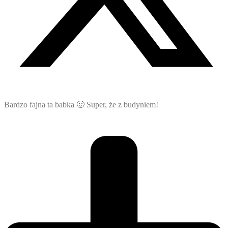
Bardzo fajna ta babka 🙂 Super, że z budyniem!