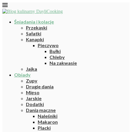
Śniadania i kolacje
Przekąski
Sałatki
Kanapki
Pieczywo
Bułki
Chleby
Na zakwasie
Jajka
Obiady
Zupy
Drugie dania
Mięso
Jarskie
Dodatki
Danią mączne
Naleśniki
Makaron
Placki