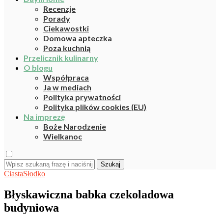
Recenzje
Porady
Ciekawostki
Domowa apteczka
Poza kuchnią
Przelicznik kulinarny
O blogu
Współpraca
Ja w mediach
Polityka prywatności
Polityka plików cookies (EU)
Na imprezę
Boże Narodzenie
Wielkanoc
Szukaj
Ciasta
Słodko
Błyskawiczna babka czekoladowa
budyniowa