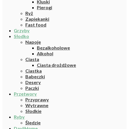
Kluski
Pierogi
Ryż
Zapiekanki
Fast food
Grzyby
Słodko
Napoje
Bezalkoholowe
Alkohol
Ciasta
Ciasta drożdżowe
Ciastka
Babeczki
Desery
Pączki
Przetwory
Przyprawy
Wytrawne
Słodkie
Ryby
Śledzie
DayliHome