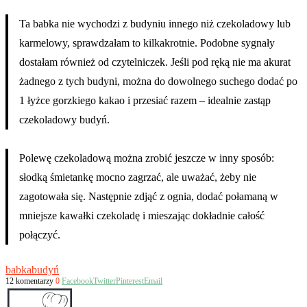
Ta babka nie wychodzi z budyniu innego niż czekoladowy lub
karmelowy, sprawdzałam to kilkakrotnie. Podobne sygnały
dostałam również od czytelniczek. Jeśli pod ręką nie ma akurat
żadnego z tych budyni, można do dowolnego suchego dodać po
1 łyżce gorzkiego kakao i przesiać razem – idealnie zastąp
czekoladowy budyń.
Polewę czekoladową można zrobić jeszcze w inny sposób:
słodką śmietankę mocno zagrzać, ale uważać, żeby nie
zagotowała się. Następnie zdjąć z ognia, dodać połamaną w
mniejsze kawałki czekoladę i mieszając dokładnie całość
połączyć.
babka
budyń
12 komentarzy
0
Facebook
Twitter
Pinterest
Email