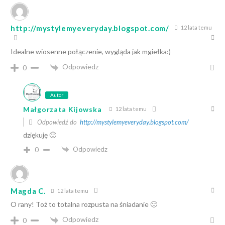
http://mystylemyeveryday.blogspot.com/
12 lata temu
Idealne wiosenne połączenie, wygląda jak mgiełka:)
Odpowiedz
0
Autor
Małgorzata Kijowska
12 lata temu
Odpowiedź do
http://mystylemyeveryday.blogspot.com/
dziękuję 🙂
Odpowiedz
0
Magda C.
12 lata temu
O rany! Toż to totalna rozpusta na śniadanie 🙂
Odpowiedz
0