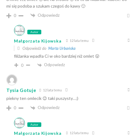
mi się podoba a szukam czegoś do kawy 🙂
Odpowiedz
0
Autor
Małgorzata Kijowska
12 lata temu
Odpowiedź do
Marta Urbańska
filiżanka wpadła Ci w oko bardziej niż omlet 😛
Odpowiedz
0
Tysia Gotuje
12 lata temu
piekny ten omlecik 😉 taki puszysty…;)
Odpowiedz
0
Autor
Małgorzata Kijowska
12 lata temu