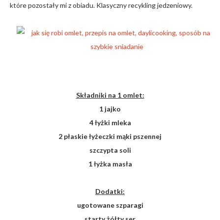
które pozostały mi z obiadu. Klasyczny recykling jedzeniowy.
Składniki na 1 omlet:
1 jajko
4 łyżki mleka
2 płaskie łyżeczki mąki pszennej
szczypta soli
1 łyżka masła
Dodatki:
ugotowane szparagi
starty żółty ser