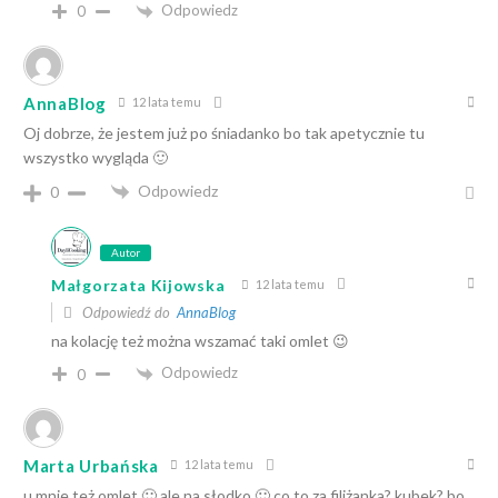
Odpowiedz
0
AnnaBlog
12 lata temu
Oj dobrze, że jestem już po śniadanko bo tak apetycznie tu
wszystko wygląda 🙂
Odpowiedz
0
Autor
Małgorzata Kijowska
12 lata temu
Odpowiedź do
AnnaBlog
na kolację też można wszamać taki omlet 😉
Odpowiedz
0
Marta Urbańska
12 lata temu
u mnie też omlet 🙂 ale na słodko 🙂 co to za filiżanka? kubek? bo