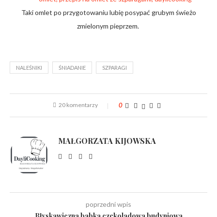
Taki omlet po przygotowaniu lubię posypać grubym świeżo
zmielonym pieprzem.
NALEŚNIKI
ŚNIADANIE
SZPARAGI
20 komentarzy
0
MAŁGORZATA KIJOWSKA
poprzedni wpis
Błyskawiczna babka czekoladowa budyniowa