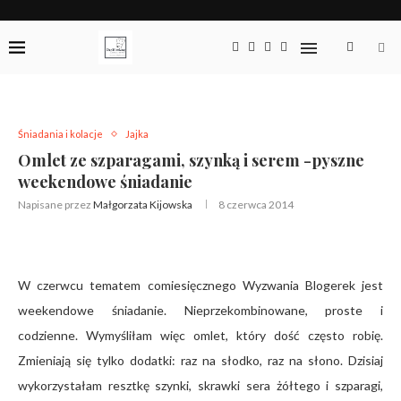
Śniadania i kolacje
Jajka
Omlet ze szparagami, szynką i serem -pyszne
weekendowe śniadanie
Napisane przez
Małgorzata Kijowska
8 czerwca 2014
W czerwcu tematem comiesięcznego Wyzwania Blogerek jest
weekendowe śniadanie. Nieprzekombinowane, proste i
codzienne. Wymyśliłam więc omlet, który dość często robię.
Zmieniają się tylko dodatki: raz na słodko, raz na słono. Dzisiaj
wykorzystałam resztkę szynki, skrawki sera żółtego i szparagi,