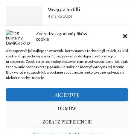
Wrapy z tortilli
4 marca 2024
Zarządzaj zgodami plików
cookie
Aby zapewnić jak najlepsze wrażenia, korzystamy z technologii, takich jak pliki
cookie, do przechowywania i/lub uzyskiwania dostępu do informacji o
urządzeniu. Zgoda na te technologie pozwoli nam przetwarzać dane, takie jak
zachowanie podczas przeglądania lub unikalne identyfikatory na tej stronie.
Brak wyrażenia zgody lub wycofanie zgody może niekorzystnie wpłynąć na
niektóre cechy i funkcje.
AKCEPTUJĘ
ODMÓW
ZOBACZ PREFERENCJE
@2012-2025 - Wszelkie prawa zastrzeżone | Hosting zapewnia