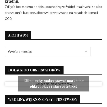
kradnij.
Zdjęcia bez mojego podpisu pochodzą ze źródeł legalnych i są albo
przeze mnie kupione, albo wykorzystywane na zasadach licencji
CC0.
ARCHIWUM
DOŁĄCZ DO OBSERWATORÓW
Kliknij, żeby zaakceptować marketing
Dołącz do obserwatorów
pliki cookies i włączyć tę treść
WĘDLINY, WĘDZONE RYBY I PRZETWORY