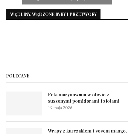
WĘDLINY, WĘDZONE RYBY I PRZETWORY
POLECANE
Feta marynowana w oliwie z
suszonymi pomidorami i ziołami
19 maja 2026
Wrapy z kurczakiem i sosem mango,