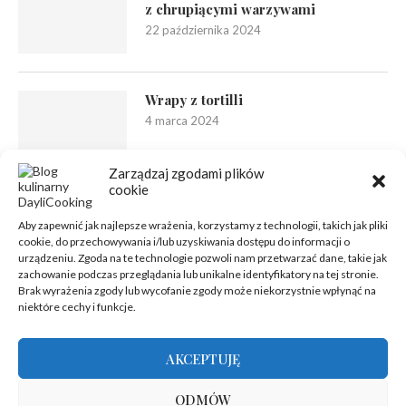
z chrupiącymi warzywami
22 października 2024
Wrapy z tortilli
4 marca 2024
Zarządzaj zgodami plików
cookie
Aby zapewnić jak najlepsze wrażenia, korzystamy z technologii, takich jak pliki
cookie, do przechowywania i/lub uzyskiwania dostępu do informacji o
urządzeniu. Zgoda na te technologie pozwoli nam przetwarzać dane, takie jak
zachowanie podczas przeglądania lub unikalne identyfikatory na tej stronie.
Brak wyrażenia zgody lub wycofanie zgody może niekorzystnie wpłynąć na
niektóre cechy i funkcje.
AKCEPTUJĘ
ODMÓW