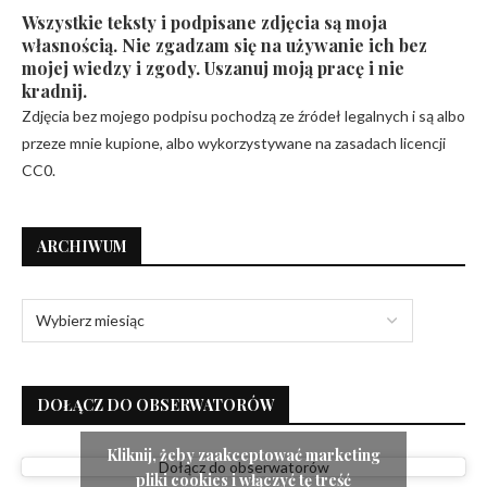
Wszystkie teksty i podpisane zdjęcia są moja
własnością. Nie zgadzam się na używanie ich bez
mojej wiedzy i zgody. Uszanuj moją pracę i nie
kradnij.
Zdjęcia bez mojego podpisu pochodzą ze źródeł legalnych i są albo
przeze mnie kupione, albo wykorzystywane na zasadach licencji
CC0.
ARCHIWUM
DOŁĄCZ DO OBSERWATORÓW
Kliknij, żeby zaakceptować marketing
Dołącz do obserwatorów
pliki cookies i włączyć tę treść