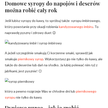
Domowe syropy do napojów i deserów
można robić cały rok
Jeśli lubisz syropy do kawy, to spróbuj także syropu imbirowego,
który powstanie przy okazji robienia
kandyzowanego imbiru
. To
naprawdę pyszny i zdrowy duet 😉
A jeżeli szczególnie smakują Ci korzenne smaki, sprawdź jak
smakuje
piernikowy syrop
. Wykorzystasz go nie tylko do kawy, ale
także do deserów lub dań na słodko. Ja lubię polewać nim ryż z
jabłkami, jest pysznie! 🙂
który a pewno rozgrzeje Was w chłodne dni lub
piernikowego
syropu
nie tylko do kawy.
Dyniowe puree – jak je zrobić