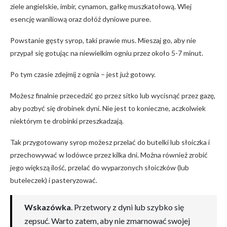
ziele angielskie, imbir, cynamon, gałkę muszkatołową. Wlej
esencję waniliową oraz dołóż dyniowe puree.
Powstanie gęsty syrop, taki prawie mus. Mieszaj go, aby nie
przypał się gotując na niewielkim ogniu przez około 5-7 minut.
Po tym czasie zdejmij z ognia – jest już gotowy.
Możesz finalnie przecedzić go przez sitko lub wycisnąć przez gazę,
aby pozbyć się drobinek dyni. Nie jest to konieczne, aczkolwiek
niektórym te drobinki przeszkadzają.
Tak przygotowany syrop możesz przelać do butelki lub słoiczka i
przechowywać w lodówce przez kilka dni. Można również zrobić
jego większą ilość, przelać do wyparzonych słoiczków (lub
buteleczek) i pasteryzować.
Wskazówka
. Przetwory z dyni lub szybko się
zepsuć. Warto zatem, aby nie zmarnować swojej