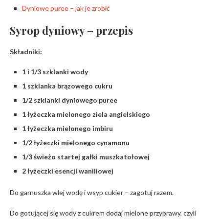
Dyniowe puree – jak je zrobić
Syrop dyniowy – przepis
Składniki:
1 i 1/3 szklanki wody
1 szklanka brązowego cukru
1/2 szklanki dyniowego puree
1 łyżeczka mielonego ziela angielskiego
1 łyżeczka mielonego imbiru
1/2 łyżeczki mielonego cynamonu
1/3 świeżo startej gałki muszkatołowej
2 łyżeczki esencji waniliowej
Do garnuszka wlej wodę i wsyp cukier – zagotuj razem.
Do gotującej się wody z cukrem dodaj mielone przyprawy, czyli