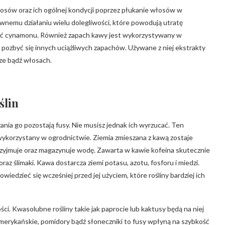
sów oraz ich ogólnej kondycji poprzez płukanie włosów w
wnemu działaniu wielu dolegliwości, które powodują utratę
ć cynamonu. Również zapach kawy jest wykorzystywany w
pozbyć się innych uciążliwych zapachów. Używane z niej ekstrakty
ze bądź włosach.
ślin
nia go pozostają fusy. Nie musisz jednak ich wyrzucać. Ten
wykorzystany w ogrodnictwie. Ziemia zmieszana z kawą zostaje
zyjmuje oraz magazynuje wodę. Zawarta w kawie kofeina skutecznie
raz ślimaki. Kawa dostarcza ziemi potasu, azotu, fosforu i miedzi.
wiedzieć się wcześniej przed jej użyciem, które rośliny bardziej ich
ści. Kwasolubne rośliny takie jak paprocie lub kaktusy będą na niej
amerykańskie, pomidory bądź słoneczniki to fusy wpłyną na szybkość