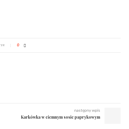
rze
0
następny wpis
Karkówka w ciemnym sosie paprykowym