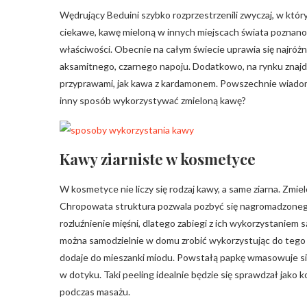
Wędrujący Beduini szybko rozprzestrzenili zwyczaj, w kt
ciekawe, kawę mieloną w innych miejscach świata poznan
właściwości. Obecnie na całym świecie uprawia się najróżn
aksamitnego, czarnego napoju. Dodatkowo, na rynku znajd
przyprawami, jak kawa z kardamonem. Powszechnie wiadomo
inny sposób wykorzystywać zmieloną kawę?
Kawy ziarniste w kosmetyce
W kosmetyce nie liczy się rodzaj kawy, a same ziarna. Zm
Chropowata struktura pozwala pozbyć się nagromadzonego
rozluźnienie mięśni, dlatego zabiegi z ich wykorzystani
można samodzielnie w domu zrobić wykorzystując do tego res
dodaje do mieszanki miodu. Powstałą papkę wmasowuje się 
w dotyku. Taki peeling idealnie będzie się sprawdzał jako
podczas masażu.