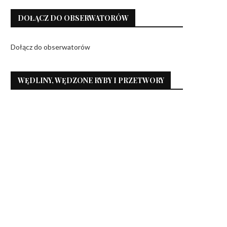
DOŁĄCZ DO OBSERWATORÓW
Dołącz do obserwatorów
WĘDLINY, WĘDZONE RYBY I PRZETWORY