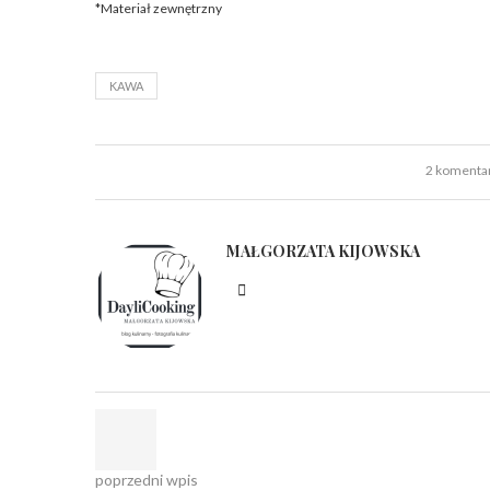
*Materiał zewnętrzny
KAWA
2 komenta
MAŁGORZATA KIJOWSKA
poprzedni wpis