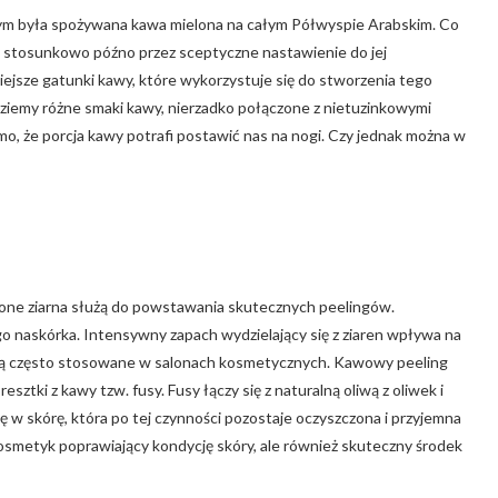
órym była spożywana kawa mielona na całym Półwyspie Arabskim. Co
o stosunkowo późno przez sceptyczne nastawienie do jej
iejsze gatunki kawy, które wykorzystuje się do stworzenia tego
ziemy różne smaki kawy, nierzadko połączone z nietuzinkowymi
, że porcja kawy potrafi postawić nas na nogi. Czy jednak można w
ielone ziarna służą do powstawania skutecznych peelingów.
 naskórka. Intensywny zapach wydzielający się z ziaren wpływa na
em są często stosowane w salonach kosmetycznych. Kawowy peeling
ztki z kawy tzw. fusy. Fusy łączy się z naturalną oliwą z oliwek i
w skórę, która po tej czynności pozostaje oczyszczona i przyjemna
 kosmetyk poprawiający kondycję skóry, ale również skuteczny środek