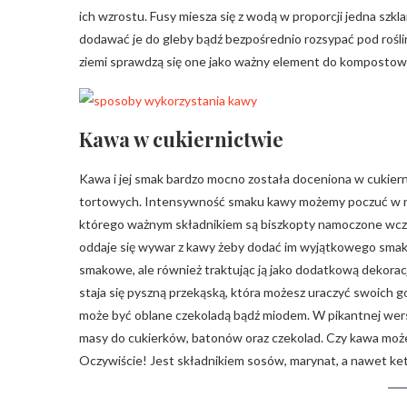
ich wzrostu. Fusy miesza się z wodą w proporcji jedna szk
dodawać je do gleby bądź bezpośrednio rozsypać pod rośl
ziemi sprawdzą się one jako ważny element do kompostow
Kawa w cukiernictwie
Kawa i jej smak bardzo mocno została doceniona w cukiern
tortowych. Intensywność smaku kawy możemy poczuć w niej
którego ważnym składnikiem są biszkopty namoczone wcz
oddaje się wywar z kawy żeby dodać im wyjątkowego smaku.
smakowe, ale również traktując ją jako dodatkową dekora
staja się pyszną przekąską, która możesz uraczyć swoich goś
może być oblane czekoladą bądź miodem. W pikantnej wers
masy do cukierków, batonów oraz czekolad. Czy kawa moż
Oczywiście! Jest składnikiem sosów, marynat, a nawet k