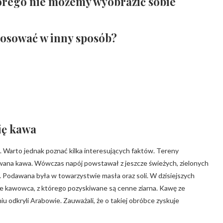
órego nie możemy wyobrazić sobie
tosować w inny sposób?
się kawa
. Warto jednak poznać kilka interesujących faktów. Tereny
żywana kawa. Wówczas napój powstawał z jeszcze świeżych, zielonych
 Podawana była w towarzystwie masła oraz soli. W dzisiejszych
nie kawowca, z którego pozyskiwane są cenne ziarna. Kawę ze
u odkryli Arabowie. Zauważali, że o takiej obróbce zyskuje