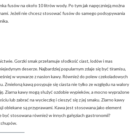
lanka fusów na około 10 litrów wody. Po tym jak napęcznieją można
inami. Jeżeli nie chcesz stosować fusów do samego podsypywania
nika.
ictwie. Gorzki smak przełamuje słodkość ciast, lodów i mas
edynym deserze. Najbardziej popularnym zdaje się być tiramisu,
eśniej w wywarze z nasion kawy. Również do polew czekoladowych
 Zmieloną kawą posypuje się ciasta nie tylko ze względu na walory
cję. Ziarna kawy mogą służyć ozdobie wypieków, a mocno wyprażone
ciu lub zabrać na wycieczkę i cieszyć się z jej smaku. Ziarno kawy
ji oblekane są przyprawami. Kawa jest stosowana jako element
e być stosowana również w innych gałęziach gastronomii?
etchupów.