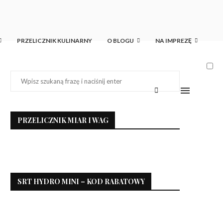
PRZELICZNIK KULINARNY
O BLOGU
NA IMPREZĘ
PRZELICZNIK MIAR I WAG
SRT HYDRO MINI – KOD RABATOWY