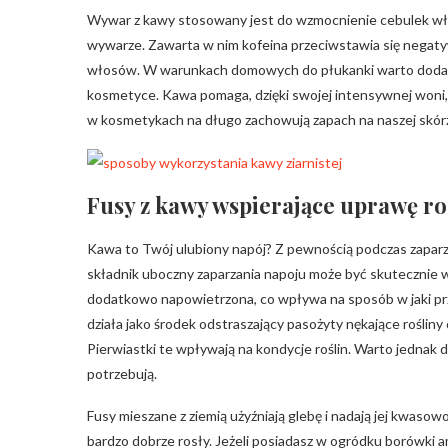
Wywar z kawy stosowany jest do wzmocnienie cebulek wło
wywarze. Zawarta w nim kofeina przeciwstawia się negaty
włosów. W warunkach domowych do płukanki warto doda
kosmetyce. Kawa pomaga, dzięki swojej intensywnej woni, 
w kosmetykach na długo zachowują zapach na naszej skór
Fusy z kawy wspierające uprawę ro
Kawa to Twój ulubiony napój? Z pewnością podczas zaparza
składnik uboczny zaparzania napoju może być skutecznie 
dodatkowo napowietrzona, co wpływa na sposób w jaki pr
działa jako środek odstraszający pasożyty nękające rośliny o
Pierwiastki te wpływają na kondycje roślin. Warto jednak do
potrzebują.
Fusy mieszane z ziemią użyźniają glebę i nadają jej kwasowo
bardzo dobrze rosły. Jeżeli posiadasz w ogródku borówki 