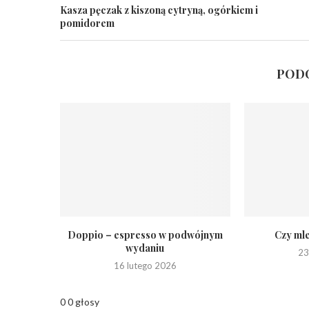
Kasza pęczak z kiszoną cytryną, ogórkiem i
pomidorem
PODO
Doppio – espresso w podwójnym
Czy ml
wydaniu
23
16 lutego 2026
0
0
głosy