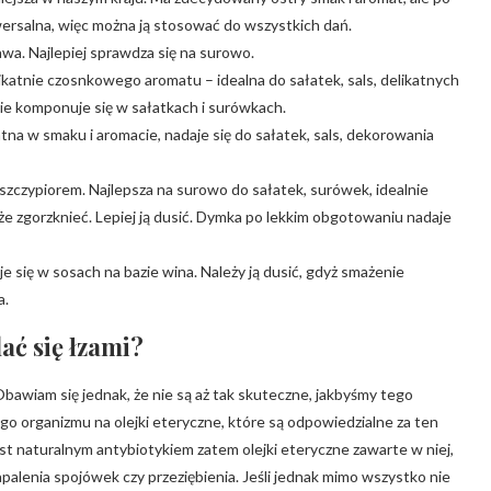
iwersalna, więc można ją stosować do wszystkich dań.
wa. Najlepiej sprawdza się na surowo.
ikatnie czosnkowego aromatu – idealna do sałatek, sals, delikatnych
ęknie komponuje się w sałatkach i surówkach.
katna w smaku i aromacie, nadaje się do sałatek, sals, dekorowania
zczypiorem. Najlepsza na surowo do sałatek, surówek, idealnie
że zgorzknieć. Lepiej ją dusić. Dymka po lekkim obgotowaniu nadaje
się w sosach na bazie wina. Należy ją dusić, gdyż smażenie
a.
lać się łzami?
bawiam się jednak, że nie są aż tak skuteczne, jakbyśmy tego
ego organizmu na olejki eteryczne, które są odpowiedzialne za ten
est naturalnym antybiotykiem zatem olejki eteryczne zawarte w niej,
alenia spojówek czy przeziębienia. Jeśli jednak mimo wszystko nie