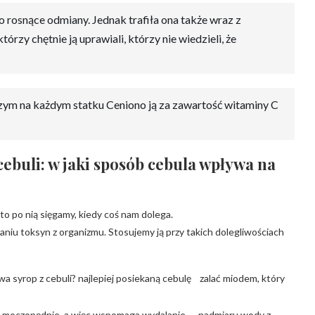
iko rosnące odmiany. Jednak trafiła ona także wraz z
rzy chętnie ją uprawiali, którzy nie wiedzieli, że
m na każdym statku Ceniono ją za zawartość witaminy C
ebuli: w jaki sposób cebula wpływa na
to po nią sięgamy, kiedy coś nam dolega.
niu toksyn z organizmu. Stosujemy ją przy takich dolegliwościach
twa syrop z cebuli? najlepiej posiekaną cebulę zalać miodem, który
ała moczopędnie, a więc wspomaga wydalanie nadmiaru wody z