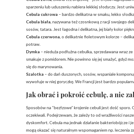
sparzeniu lub uduszeniu nabiera lekkiej słodyczy. Jest un
Cebula cukrowa
– bardzo delikatna w smaku, lekko słodka
Cebula biała
, nazywana też czosnkową z racji swojego del
sosów, tatara. Jest łagodna i delikatna, jej biały kolor pi
Cebula czerwona
, o delikatnie fioletowym kolorze – deli
potraw.
Dymka
– nieduża podłużna cebulka, sprzedawana wraz ze s
smakuje z pomidorem. Nie powinno się jej smażyć, gdyż mo
się do marynowania.
Szalotka
– do dań duszonych, sosów, wspaniale komponuje 
wywołuje w niej goryczkę. We Francji jest bardzo popularn
Jak obrać i pokroić cebulę, a nie za
Sposobów na “bezłzowe” krojenie cebuli jest dość sporo. O
oczekiwali. Podejrzewam, że zależy to od wrażliwości nasz
dyskomfort. Cebula ma jednak działanie bakteriobójcze i j
mogą okazać się naturalnym wspomaganiem np. leczenia zap