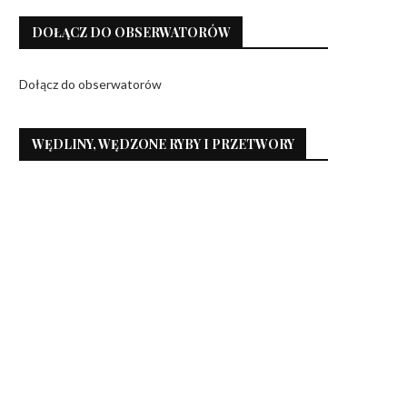
DOŁĄCZ DO OBSERWATORÓW
Dołącz do obserwatorów
WĘDLINY, WĘDZONE RYBY I PRZETWORY