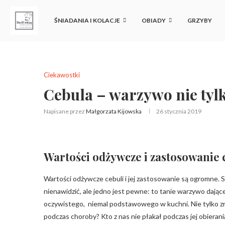
ŚNIADANIA I KOLACJE
OBIADY
GRZYBY
Ciekawostki
Cebula – warzywo nie tyl
Napisane przez
Małgorzata Kijowska
26 stycznia 2019
Wartości odżywcze i zastosowanie 
Wartości odżywcze cebuli i jej zastosowanie są ogromne. S
nienawidzić, ale jedno jest pewne: to tanie warzywo dając
oczywistego, niemal podstawowego w kuchni. Nie tylko zre
podczas choroby? Kto z nas nie płakał podczas jej obierania