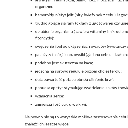
organizmu;
hemoroidy, nieżyt jelit (pity świeży sok z cebuli łagod
trudno gojące się rany (okłady z ugotowanej czy upiec
osłabienie organizmu ( zawiera witaminy i mikroele
fitoncydy);
swędzenie i ból po ukąszeniach owadów (wystarczy pr
pasożyty takie jak np. owsiki (zjadana cebula działa n
podobno jest skuteczna na kaca;
jedzona na surowo reguluje poziom cholesterolu;
duża zawartość potasu obniża ciśnienie krwi;
pobudza apetyt stymulując wydzielanie soków traw
wzmacnia serce;
zmniejsza ilość cukru we krwi;
Na pewno nie są to wszystkie możliwe zastosowania cebuli
znaleźć ich jeszcze więcej.