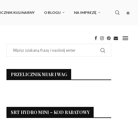
ICZNIK KULINARNY
O BLOGU
NA IMPREZĘ
PRZELICZNIK MIAR I WAG
SRT HYDRO MINI – KOD RABATOWY