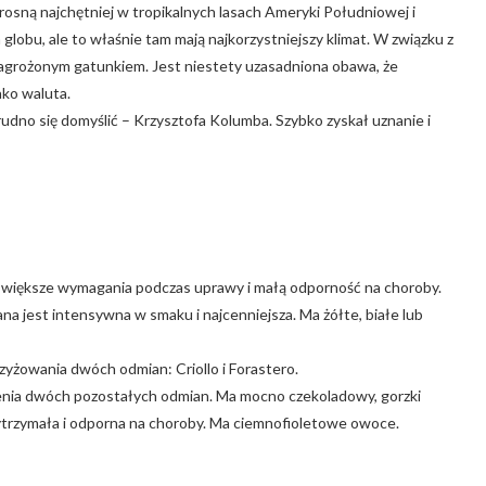
 rosną najchętniej w tropikalnych lasach Ameryki Południowej i
globu, ale to właśnie tam mają najkorzystniejszy klimat. W związku z
agrożonym gatunkiem. Jest niestety uzasadniona obawa, że
ako waluta.
udno się domyślić – Krzysztofa Kolumba. Szybko zyskał uznanie i
 i większe wymagania podczas uprawy i małą odporność na choroby.
na jest intensywna w smaku i najcenniejsza. Ma żółte, białe lub
rzyżowania dwóch odmian: Criollo i Forastero.
zenia dwóch pozostałych odmian. Ma mocno czekoladowy, gorzki
wytrzymała i odporna na choroby. Ma ciemnofioletowe owoce.