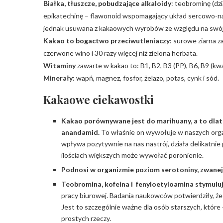
Białka, tłuszcze, pobudzające alkaloidy
: teobrominę (dzi
epikatechinę – flawonoid wspomagający układ sercowo-nac
jednak usuwana z kakaowych wyrobów ze względu na swój
Kakao to bogactwo przeciwutleniaczy
: surowe ziarna za
czerwone wino i 30 razy więcej niż zielona herbata.
Witaminy
zawarte w kakao to: B1, B2, B3 (PP), B6, B9 (kwas
Minerały
: wapń, magnez, fosfor, żelazo, potas, cynk i sód.
Kakaowe ciekawostki
Kakao porównywane jest do marihuany, a to dlat
anandamid.
To właśnie on wywołuje w naszych org
wpływa pozytywnie na nas nastrój, działa delikatnie
ilościach większych może wywołać poronienie.
Podnosi w organizmie poziom serotoniny, zwanej
Teobromina, kofeina i fenyloetyloamina stymulu
pracy biurowej. Badania naukowców potwierdziły, że
Jest to szczególnie ważne dla osób starszych, które
prostych rzeczy.