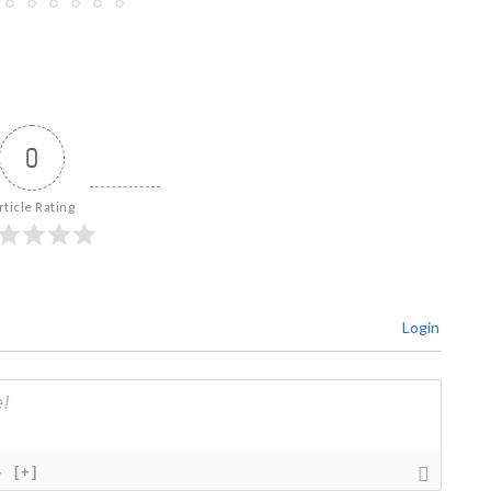
0
rticle Rating
Login
}
[+]