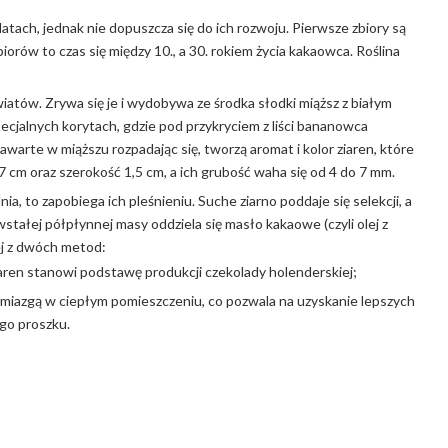
latach, jednak nie dopuszcza się do ich rozwoju. Pierwsze zbiory są
zbiorów to czas się między 10., a 30. rokiem życia kakaowca. Roślina
atów. Zrywa się je i wydobywa ze środka słodki miąższ z białym
ecjalnych korytach, gdzie pod przykryciem z liści bananowca
awarte w miąższu rozpadając się, tworzą aromat i kolor ziaren, które
,7 cm oraz szerokość 1,5 cm, a ich grubość waha się od 4 do 7 mm.
ia, to zapobiega ich pleśnieniu. Suche ziarno poddaje się selekcji, a
wstałej półpłynnej masy oddziela się masło kakaowe (czyli olej z
ej z dwóch metod:
 ziaren stanowi podstawę produkcji czekolady holenderskiej;
ą miazgą w ciepłym pomieszczeniu, co pozwala na uzyskanie lepszych
go proszku.