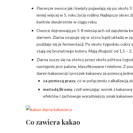
Pierwsze owoce jak i kwiaty pojawiają się po około 3 
mniej więcej w 5. roku życia rośliny. Najlepszy okres 
kwitnie dwukrotnie w ciągu roku.
Owoce dojrzewają po 5-8 miesiącach od zapylenia kwi
ziarnem. Ziarna usypuje się w stosy bądź układa w sp
poddaje się je fermentacji. Po około tygodniu cukry z
stają się brunatnego koloru. Mają długość od 1,5 – 2
Ziarna suszy się na słońcu przez około półtora tygodn
następnie jest palone, klasyfikowane i mielone. Z po
ziaren kakaowca) i proszek kakaowy za pomocą jedn
za pomocą prasy
, co w połączeniu z alkalizacją
metodą Bromy
, czyli wieszając worek z kakaow
efektów i zachowuje wyraźniejszy smak kakaowe
Co zawiera kakao