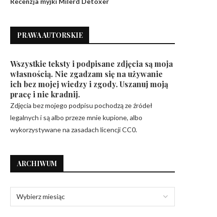
Recenzja myjki Milerd Detoxer
PRAWA AUTORSKIE
Wszystkie teksty i podpisane zdjęcia są moja
własnością. Nie zgadzam się na używanie
ich bez mojej wiedzy i zgody. Uszanuj moją
pracę i nie kradnij.
Zdjęcia bez mojego podpisu pochodzą ze źródeł
legalnych i są albo przeze mnie kupione, albo
wykorzystywane na zasadach licencji CC0.
ARCHIWUM