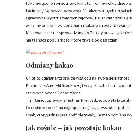
tylko gorącego i wilgotnego klimatu. Te niewielkie drzewa
Łacińskiej. Uprawy można znaleźć także w innych częściach 
agresywną wycinką tamtych rejonów, kakaowiec stał się z
wrócimy do czasów, kiedy ziarna kakaowca były używane j
Kakaowiec został sprowadzony do Europy przez – jak nietr
niegasnącą popularność, które trwają po dziś dzień.
Odmiany kakao
Criollo
: odmiana rzadka, ze względu na swoją delikatność
Pochodzi z Ameryki Środkowej i wysp karaibskich. Ta odmia
czerwone owoce i jasne ziarna.
Trinitario
: uprawiana jest na Trynidadzie, powstała ze sk
Forastero
: odmiana najpopularniejsza, powstała z połąc
smak, który jednak jest dość nietrwały. Jest to odmiana 
Jak rośnie – jak powstaje kakao