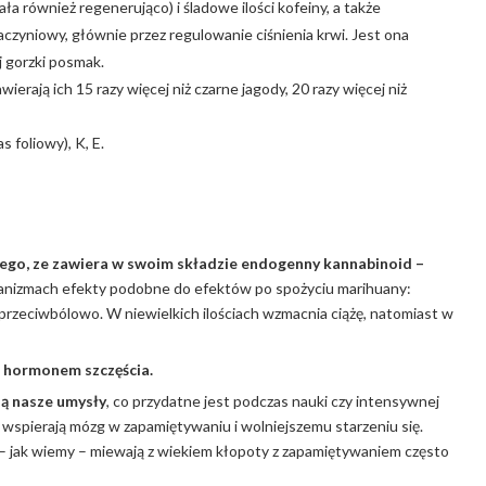
ała również regenerująco) i śladowe ilości kofeiny, a także
zyniowy, głównie przez regulowanie ciśnienia krwi. Jest ona
 gorzki posmak.
wierają ich 15 razy więcej niż czarne jagody, 20 razy więcej niż
 foliowy), K, E.
ego, ze zawiera w swoim składzie endogenny kannabinoid –
anizmach efekty podobne do efektów po spożyciu marihuany:
 przeciwbólowo. W niewielkich ilościach wzmacnia ciążę, natomiast w
 hormonem szczęścia.
ją nasze umysły
, co przydatne jest podczas nauki czy intensywnej
 wspierają mózg w zapamiętywaniu i wolniejszemu starzeniu się.
 – jak wiemy – miewają z wiekiem kłopoty z zapamiętywaniem często