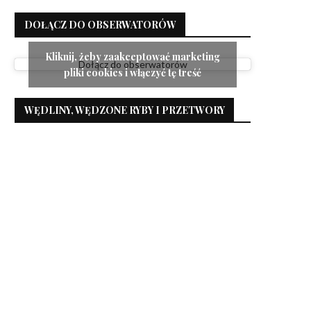
DOŁĄCZ DO OBSERWATORÓW
Kliknij, żeby zaakceptować marketing
Dołącz do obserwatorów
pliki cookies i włączyć tę treść
WĘDLINY, WĘDZONE RYBY I PRZETWORY