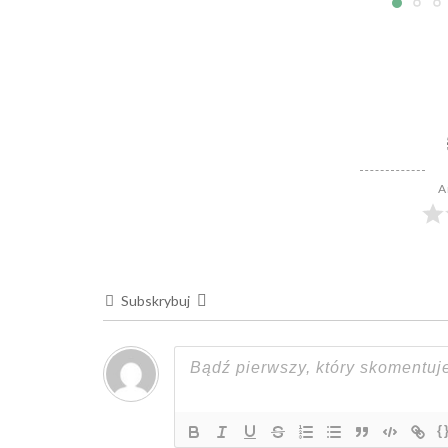
A
Subskrybuj
{