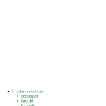
Śniadania i kolacje
Przekąski
Sałatki
Kanapki