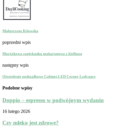
Małgorzata Kijowska
poprzedni wpis
Marózkowa zapiekanka makaronowa z kiełbasą
następny wpis
Oświetlenie podszafkowe Cabinet LED Corner Ledvance
Podobne wpisy
Doppio – espresso w podwójnym wydaniu
16 lutego 2026
Czy mleko jest zdrowe?