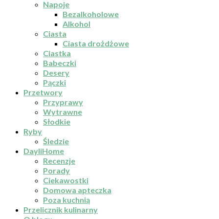
Napoje
Bezalkoholowe
Alkohol
Ciasta
Ciasta drożdżowe
Ciastka
Babeczki
Desery
Pączki
Przetwory
Przyprawy
Wytrawne
Słodkie
Ryby
Śledzie
DayliHome
Recenzje
Porady
Ciekawostki
Domowa apteczka
Poza kuchnią
Przelicznik kulinarny