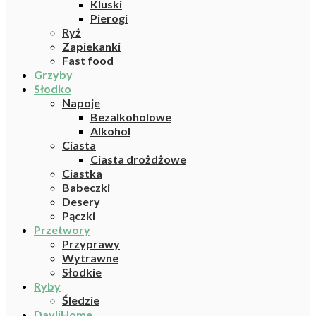
Kluski
Pierogi
Ryż
Zapiekanki
Fast food
Grzyby
Słodko
Napoje
Bezalkoholowe
Alkohol
Ciasta
Ciasta drożdżowe
Ciastka
Babeczki
Desery
Pączki
Przetwory
Przyprawy
Wytrawne
Słodkie
Ryby
Śledzie
DayliHome