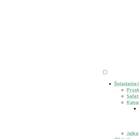
Śniadania i
Przek
Sałat
Kana
Jajka