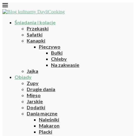
Śniadania i kolacje
Przekąski
Sałatki
Kanapki
Pieczywo
Bułki
Chleby
Na zakwasie
Jajka
Obiady
Zupy
Drugie dania
Mięso
Jarskie
Dodatki
Danią mączne
Naleśniki
Makaron
Placki