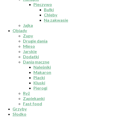
Pieczywo
Bułki
Chleby
Na zakwasie
Jajka
Obiady
Zupy
Drugie dania
Mięso
Jarskie
Dodatki
Danią mączne
Naleśniki
Makaron
Placki
Kluski
Pierogi
Ryż
Zapiekanki
Fast food
Grzyby
Słodko