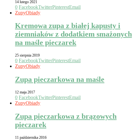
14 lutego 2021
0
Facebook
Twitter
Pinterest
Email
Zupy
Obiady
Kremowa zupa z białej kapusty i
ziemniaków z dodatkiem smażonych
na maśle pieczarek
25 sierpnia 2019
0
Facebook
Twitter
Pinterest
Email
Zupy
Obiady
Zupa pieczarkowa na maśle
12 maja 2017
0
Facebook
Twitter
Pinterest
Email
Zupy
Obiady
Zupa pieczarkowa z brązowych
pieczarek
11 października 2016