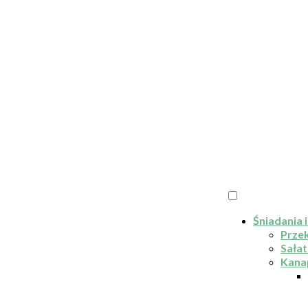
Śniadania i
Przek
Sałat
Kana