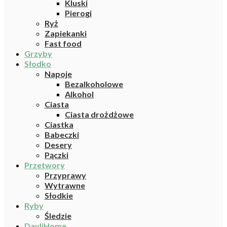
Kluski
Pierogi
Ryż
Zapiekanki
Fast food
Grzyby
Słodko
Napoje
Bezalkoholowe
Alkohol
Ciasta
Ciasta drożdżowe
Ciastka
Babeczki
Desery
Pączki
Przetwory
Przyprawy
Wytrawne
Słodkie
Ryby
Śledzie
DayliHome