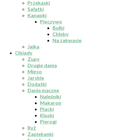
Przekąski
Sałatki
Kanapki
Pieczywo
Bułki
Chleby
Na zakwasie
Jajka
Obiady
Zupy
Drugie dania
Mięso
Jarskie
Dodatki
Danią mączne
Naleśniki
Makaron
Placki
Kluski
Pierogi
Ryż
Zapiekanki