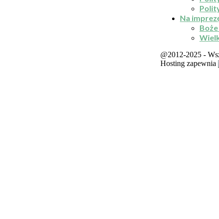
Polit
Na imprez
Boże
Wiel
@2012-2025 - Wsze
Hosting zapewnia