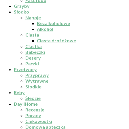
Fast food
Grzyby
Słodko
Napoje
Bezalkoholowe
Alkohol
Ciasta
Ciasta drożdżowe
Ciastka
Babeczki
Desery
Pączki
Przetwory
Przyprawy
Wytrawne
Słodkie
Ryby
Śledzie
DayliHome
Recenzje
Porady
Ciekawostki
Domowa apteczka