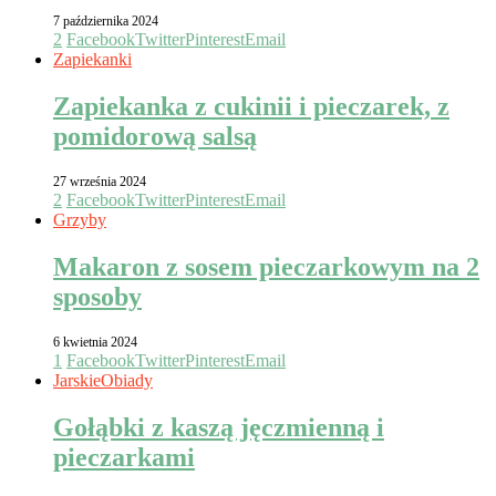
7 października 2024
2
Facebook
Twitter
Pinterest
Email
Zapiekanki
Zapiekanka z cukinii i pieczarek, z
pomidorową salsą
27 września 2024
2
Facebook
Twitter
Pinterest
Email
Grzyby
Makaron z sosem pieczarkowym na 2
sposoby
6 kwietnia 2024
1
Facebook
Twitter
Pinterest
Email
Jarskie
Obiady
Gołąbki z kaszą jęczmienną i
pieczarkami