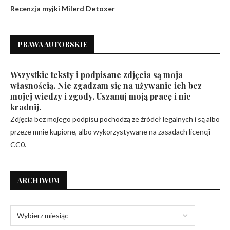
Recenzja myjki Milerd Detoxer
PRAWA AUTORSKIE
Wszystkie teksty i podpisane zdjęcia są moja
własnością. Nie zgadzam się na używanie ich bez
mojej wiedzy i zgody. Uszanuj moją pracę i nie
kradnij.
Zdjęcia bez mojego podpisu pochodzą ze źródeł legalnych i są albo
przeze mnie kupione, albo wykorzystywane na zasadach licencji
CC0.
ARCHIWUM