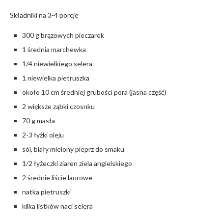
Składniki na 3-4 porcje
300 g brązowych pieczarek
1 średnia marchewka
1/4 niewielkiego selera
1 niewielka pietruszka
około 10 cm średniej grubości pora (jasna część)
2 większe ząbki czosnku
70 g masła
2-3 łyżki oleju
sól, biały mielony pieprz do smaku
1/2 łyżeczki ziaren ziela angielskiego
2 średnie liście laurowe
natka pietruszki
kilka listków naci selera