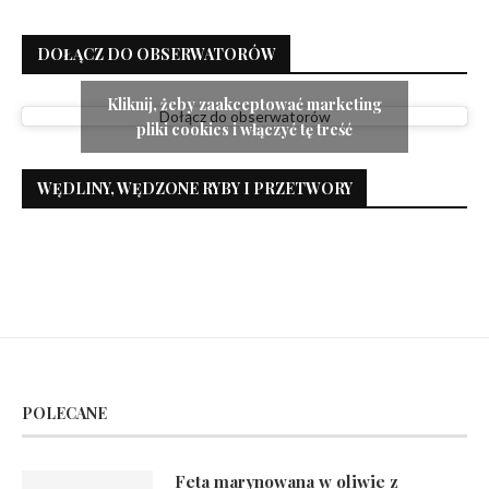
DOŁĄCZ DO OBSERWATORÓW
Kliknij, żeby zaakceptować marketing
Dołącz do obserwatorów
pliki cookies i włączyć tę treść
WĘDLINY, WĘDZONE RYBY I PRZETWORY
POLECANE
Feta marynowana w oliwie z