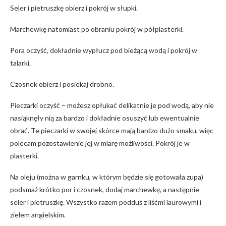
Seler i pietruszkę obierz i pokrój w słupki.
Marchewkę natomiast po obraniu pokrój w półplasterki.
Pora oczyść, dokładnie wypłucz pod bieżącą wodą i pokrój w
talarki.
Czosnek obierz i posiekaj drobno.
Pieczarki oczyść – możesz opłukać delikatnie je pod wodą, aby nie
nasiąknęły nią za bardzo i dokładnie osuszyć lub ewentualnie
obrać. Te pieczarki w swojej skórce mają bardzo dużo smaku, więc
polecam pozostawienie jej w miarę możliwości. Pokrój je w
plasterki.
Na oleju (można w garnku, w którym będzie się gotowała zupa)
podsmaż krótko por i czosnek, dodaj marchewkę, a następnie
seler i pietruszkę. Wszystko razem podduś z liśćmi laurowymi i
zielem angielskim.