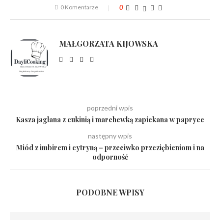
0 Komentarze
0
MAŁGORZATA KIJOWSKA
poprzedni wpis
Kasza jaglana z cukinią i marchewką zapiekana w papryce
następny wpis
Miód z imbirem i cytryną – przeciwko przeziębieniom i na
odporność
PODOBNE WPISY