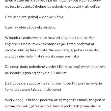
dzień wcześniej. Kiedy będą już namoczone i odsączone z wody,
możesz je posiekać drobno lub pokroić w paseczki – jak wolisz.
Cebulę obierz i pokrój w cienkie piórka.
Czosnek obierz i posiekaj drobno.
W garnku z grubszym dnem rozgrzej olej, dodaj cebulę, ziele
angielskie i liść laurowy. Mieszając co jakiś czas, podsmaż aż
zacznie robić się lekko złota. Nie wysmażaj jej jednak za bardzo,
aby zupa nie miała finalnie gorzkawego posmaku.
Do cebuli dodaj pokrojone grzyby. Mieszając smaż wszystko razem
na średnim ogniu przez około 2-3 minuty.
(Jeśli zupę chcesz potem zblendować, to jest to pora na wyjęcie
listka laurowego i ziela angielskiego.)
Wlej wodę (lub bulion), poczekaj aż się zagotuje i zmniejsz ogień na
minimalny. Gotuj przez około 10 minut pod przykryciem, ale nie