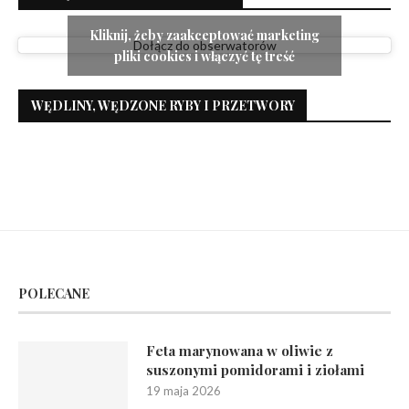
Kliknij, żeby zaakceptować marketing
Dołącz do obserwatorów
pliki cookies i włączyć tę treść
WĘDLINY, WĘDZONE RYBY I PRZETWORY
POLECANE
Feta marynowana w oliwie z
suszonymi pomidorami i ziołami
19 maja 2026