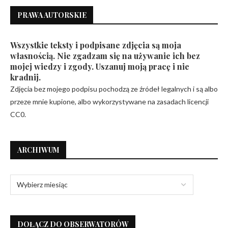
PRAWA AUTORSKIE
Wszystkie teksty i podpisane zdjęcia są moja
własnością. Nie zgadzam się na używanie ich bez
mojej wiedzy i zgody. Uszanuj moją pracę i nie
kradnij.
Zdjęcia bez mojego podpisu pochodzą ze źródeł legalnych i są albo
przeze mnie kupione, albo wykorzystywane na zasadach licencji
CC0.
ARCHIWUM
DOŁĄCZ DO OBSERWATORÓW