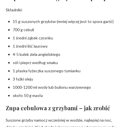
Składniki:
15 g suszonych grzybów (mniej więcej jest to spora garść)
700 g cebuli
1 średni ząbek czosnku
1 średni liść laurowy
4-5 kulek ziela angielskiego
sól i pieprz według smaku
1 płaska łyżeczka suszonego tymianku
3 łyżki oleju
1000-1200 ml wody lub bulionu warzywnego
około 50 g masła
Zupa cebulowa z grzybami – jak zrobić
Suszone grzyby namocz wcześniej w wodzie, najlepiej na noc,