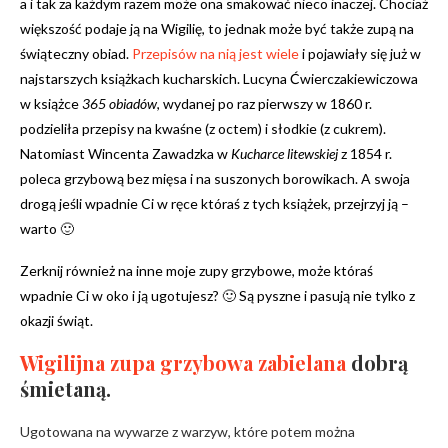
a i tak za każdym razem może ona smakować nieco inaczej. Chociaż
większość podaje ją na Wigilię, to jednak może być także zupą na
świąteczny obiad.
Przepisów na nią jest wiele
i pojawiały się już w
najstarszych książkach kucharskich. Lucyna Ćwierczakiewiczowa
w książce
365 obiadów
, wydanej po raz pierwszy w 1860 r.
podzieliła przepisy na kwaśne (z octem) i słodkie (z cukrem).
Natomiast Wincenta Zawadzka w
Kucharce litewskiej
z 1854 r.
poleca grzybową bez mięsa i na suszonych borowikach. A swoja
drogą jeśli wpadnie Ci w ręce któraś z tych książek, przejrzyj ją –
warto 🙂
Zerknij również na inne moje zupy grzybowe, może któraś
wpadnie Ci w oko i ją ugotujesz? 🙂 Są pyszne i pasują nie tylko z
okazji świąt.
Wigilijna zupa grzybowa zabielana
dobrą
śmietaną.
Ugotowana na wywarze z warzyw, które potem można