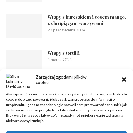
Wrapy z kurczakiem i sosem mango,
z chrupiącymi warzywami
22 października 2024
Wrapy z tortilli
4 marca 2024
Zarządzaj zgodami plików
cookie
Aby zapewnić jak najlepsze wrażenia, korzystamy z technologii, takich jak pliki
cookie, do przechowywania i/lub uzyskiwania dostępu do informacji o
urządzeniu. Zgoda na te technologie pozwoli nam przetwarzać dane, takie jak
zachowanie podczas przeglądania lub unikalne identyfikatory na tej stronie.
Brak wyrażenia zgody lub wycofanie zgody może niekorzystnie wpłynąć na
niektóre cechy i funkcje.