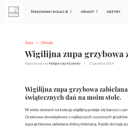
ŚNIADANIA I KOLACJE
OBIADY
GRZYBY
Zupy
Obiady
Wigilijna zupa grzybowa 
Napisane przez
Małgorzata Kijowska
17 grudnia 2014
Wigilijna zupa grzybowa zabielan
świątecznych dań na moim stole.
W wielu domach na kolację wigilijną podaje się barszcz czer
Grzybowa obowiązkowo z najlepszych suszonych grzybów i 
zupa grzybowa zabielana dobrą śmietaną. Każdy dostaje po f