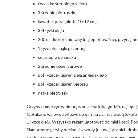
ćwiartka średniego selera
3 średnie pietruszki
kawałek pora (około 10-12 cm)
3-4 łyżki oleju
200 ml dobrej śmietany (najlepiej kwaśnej, przynajmn
1 łyżeczka mąki pszennej
sól, pieprz do smaku
2 średnie liście laurowe
pół łyżeczki ziaren ziela angielskiego
pół łyżeczki ziaren pieprzu
natka pietruszki
Grzyby namoczyć w zimnej wodzie na kilka godzin, najlepiej 
Opłukane warzywa włożyć do garnka z zimną wodą (około 2 lit
1 łyżkę oleju. Wszystko razem ugotować do miękkości. Pod
Namoczone grzyby odcisnąć z wody (usuwając z nich drobinki
średnim ogniu przez kilka minut. Zalać przecedzonym wy