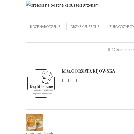
BOŻE NARODZENIE
GRZYBY SUSZONE
ZUPA GRZYBO
12 komentar
MAŁGORZATA KIJOWSKA
poprzedni wpis