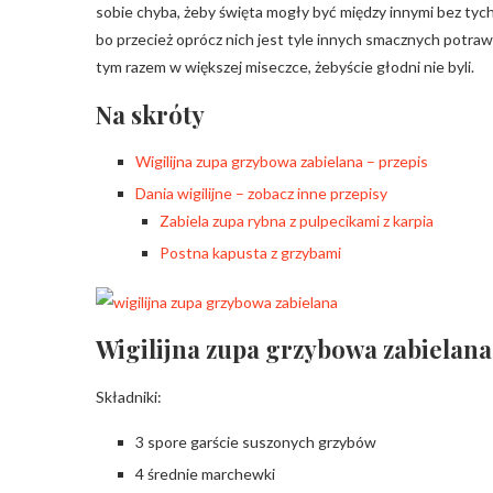
sobie chyba, żeby święta mogły być między innymi bez tych t
bo przecież oprócz nich jest tyle innych smacznych potraw
tym razem w większej miseczce, żebyście głodni nie byli.
Na skróty
Wigilijna zupa grzybowa zabielana – przepis
Dania wigilijne – zobacz inne przepisy
Zabiela zupa rybna z pulpecikami z karpia
Postna kapusta z grzybami
Wigilijna zupa grzybowa zabielana
Składniki:
3 spore garście suszonych grzybów
4 średnie marchewki