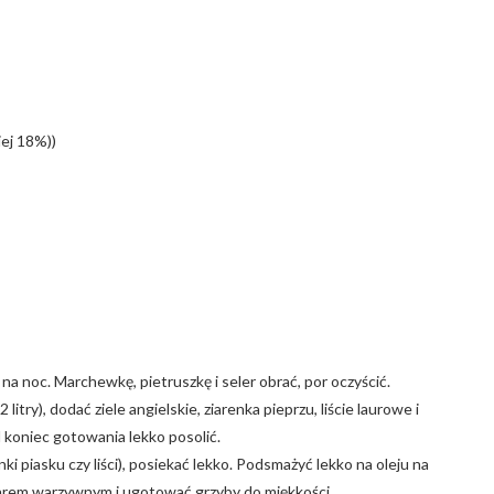
iej 18%))
na noc. Marchewkę, pietruszkę i seler obrać, por oczyścić.
ry), dodać ziele angielskie, ziarenka pieprzu, liście laurowe i
 koniec gotowania lekko posolić.
 piasku czy liści), posiekać lekko. Podsmażyć lekko na oleju na
warem warzywnym i ugotować grzyby do miękkości.