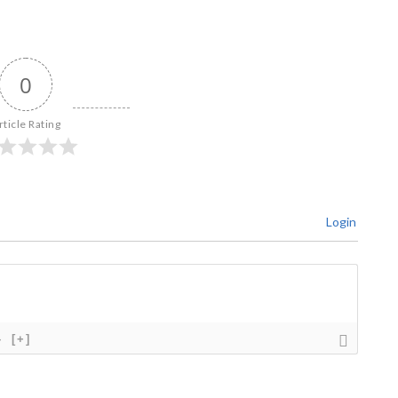
0
rticle Rating
Login
}
[+]