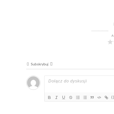
A
Subskrybuj
{