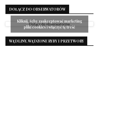
DOŁĄCZ DO OBSERWATORÓW
Kliknij, żeby zaakceptować marketing
Dołącz do obserwatorów
pliki cookies i włączyć tę treść
WĘDLINY, WĘDZONE RYBY I PRZETWORY