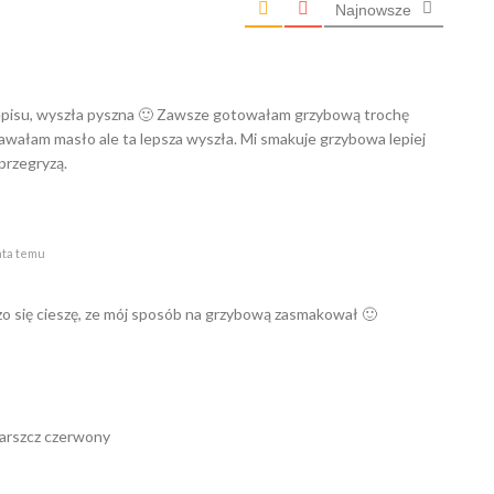
Najnowsze
episu, wyszła pyszna 🙂 Zawsze gotowałam grzybową trochę
dawałam masło ale ta lepsza wyszła. Mi smakuje grzybowa lepiej
przegryzą.
ata temu
dzo się cieszę, ze mój sposób na grzybową zasmakował 🙂
barszcz czerwony