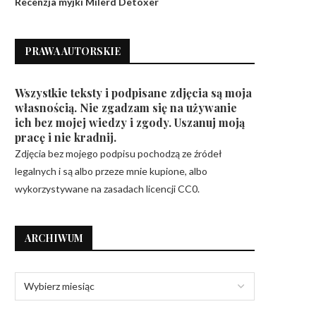
Recenzja myjki Milerd Detoxer
PRAWA AUTORSKIE
Wszystkie teksty i podpisane zdjęcia są moja
własnością. Nie zgadzam się na używanie
ich bez mojej wiedzy i zgody. Uszanuj moją
pracę i nie kradnij.
Zdjęcia bez mojego podpisu pochodzą ze źródeł
legalnych i są albo przeze mnie kupione, albo
wykorzystywane na zasadach licencji CC0.
ARCHIWUM