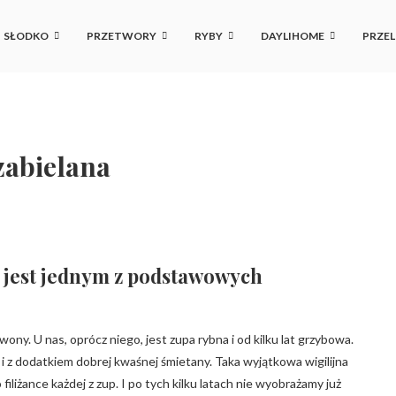
SŁODKO
PRZETWORY
RYBY
DAYLIHOME
PRZEL
zabielana
a jest jednym z podstawowych
wony. U nas, oprócz niego, jest zupa rybna i od kilku lat grzybowa.
z dodatkiem dobrej kwaśnej śmietany. Taka wyjątkowa wigilijna
iliżance każdej z zup. I po tych kilku latach nie wyobrażamy już