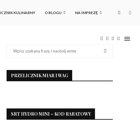
ICZNIK KULINARNY
O BLOGU
NA IMPREZĘ
PRZELICZNIK MIAR I WAG
SRT HYDRO MINI – KOD RABATOWY