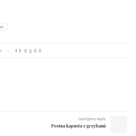
WA
zy
1
następny wpis
Postna kapusta z grzybami