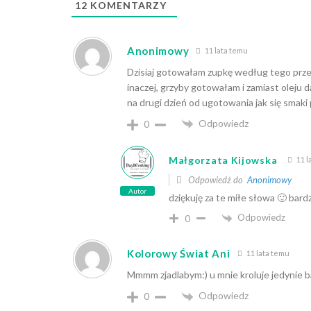
12
KOMENTARZY
Anonimowy
11 lata temu
Dzisiaj gotowałam zupkę według tego prz
inaczej, grzyby gotowałam i zamiast oleju 
na drugi dzień od ugotowania jak się smaki 
Odpowiedz
0
Małgorzata Kijowska
11 l
Odpowiedź do
Anonimowy
Autor
dziękuję za te miłe słowa 🙂 bar
Odpowiedz
0
Kolorowy Świat Ani
11 lata temu
Mmmm zjadlabym:) u mnie kroluje jedynie 
Odpowiedz
0