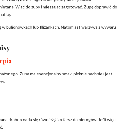
śmietaną. Wlać do zupy i mieszając zagotować. Zupę doprawić do
natkę.
ę w bulionówkach lub filiżankach. Natomiast warzywa z wywaru
pisy
rpia
 smażonego. Zupa ma esencjonalny smak, pięknie pachnie i jest
wy,
ana drobno nada się również jako farsz do pierogów. Jeśli więc
ć.