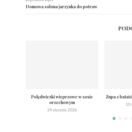
Domowa solona jarzynka do potraw
PODO
Polędwiczki wieprzowe w sosie
Zupa z batat
orzechowym
10 
24 stycznia 2026