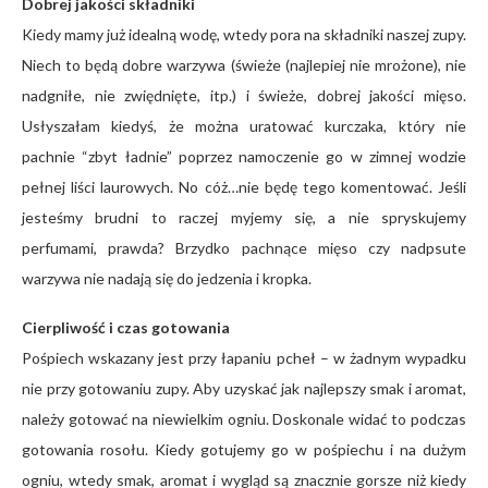
Dobrej jakości składniki
Kiedy mamy już idealną wodę, wtedy pora na składniki naszej zupy.
Niech to będą dobre warzywa (świeże (najlepiej nie mrożone), nie
nadgniłe, nie zwiędnięte, itp.) i świeże, dobrej jakości mięso.
Usłyszałam kiedyś, że można uratować kurczaka, który nie
pachnie “zbyt ładnie” poprzez namoczenie go w zimnej wodzie
pełnej liści laurowych. No cóż…nie będę tego komentować. Jeśli
jesteśmy brudni to raczej myjemy się, a nie spryskujemy
perfumami, prawda? Brzydko pachnące mięso czy nadpsute
warzywa nie nadają się do jedzenia i kropka.
Cierpliwość i czas gotowania
Pośpiech wskazany jest przy łapaniu pcheł – w żadnym wypadku
nie przy gotowaniu zupy. Aby uzyskać jak najlepszy smak i aromat,
należy gotować na niewielkim ogniu. Doskonale widać to podczas
gotowania rosołu. Kiedy gotujemy go w pośpiechu i na dużym
ogniu, wtedy smak, aromat i wygląd są znacznie gorsze niż kiedy