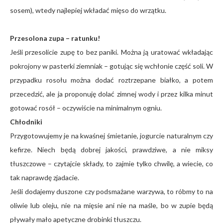
sosem), wtedy najlepiej wkładać mięso do wrzątku.
Przesolona zupa – ratunku!
Jeśli przesolicie zupę to bez paniki. Można ją uratować wkładając
pokrojony w pasterki ziemniak – gotując się wchłonie część soli. W
przypadku rosołu można dodać roztrzepane białko, a potem
przecedzić, ale ja proponuję dolać zimnej wody i przez kilka minut
gotować rosół – oczywiście na minimalnym ogniu.
Chłodniki
Przygotowujemy je na kwaśnej śmietanie, jogurcie naturalnym czy
kefirze. Niech będą dobrej jakości, prawdziwe, a nie miksy
tłuszczowe – czytajcie składy, to zajmie tylko chwilę, a wiecie, co
tak naprawdę zjadacie.
Jeśli dodajemy duszone czy podsmażane warzywa, to róbmy to na
oliwie lub oleju, nie na mięsie ani nie na maśle, bo w zupie będą
pływały mało apetyczne drobinki tłuszczu.