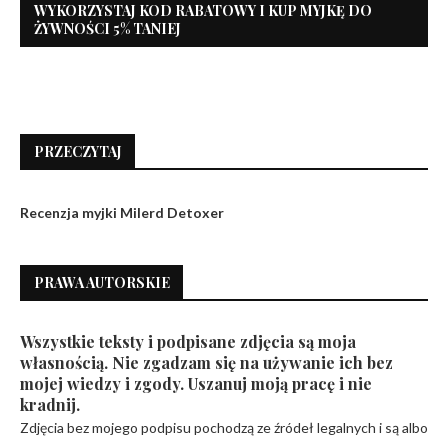
WYKORZYSTAJ KOD RABATOWY I KUP MYJKĘ DO
ŻYWNOŚCI 5% TANIEJ
PRZECZYTAJ
Recenzja myjki Milerd Detoxer
PRAWA AUTORSKIE
Wszystkie teksty i podpisane zdjęcia są moja
własnością. Nie zgadzam się na używanie ich bez
mojej wiedzy i zgody. Uszanuj moją pracę i nie
kradnij.
Zdjęcia bez mojego podpisu pochodzą ze źródeł legalnych i są albo