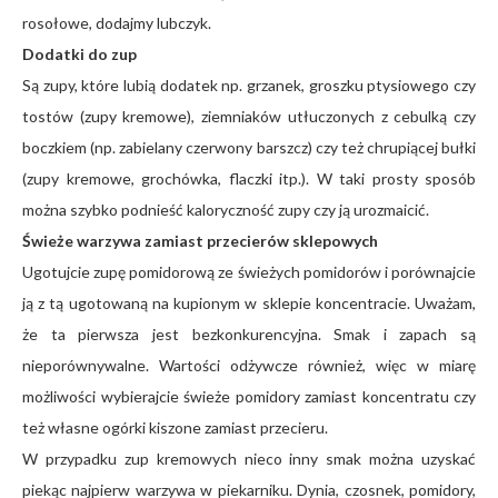
rosołowe, dodajmy lubczyk.
Dodatki do zup
Są zupy, które lubią dodatek np. grzanek, groszku ptysiowego czy
tostów (zupy kremowe), ziemniaków utłuczonych z cebulką czy
boczkiem (np. zabielany czerwony barszcz) czy też chrupiącej bułki
(zupy kremowe, grochówka, flaczki itp.). W taki prosty sposób
można szybko podnieść kaloryczność zupy czy ją urozmaicić.
Świeże warzywa zamiast przecierów sklepowych
Ugotujcie zupę pomidorową ze świeżych pomidorów i porównajcie
ją z tą ugotowaną na kupionym w sklepie koncentracie. Uważam,
że ta pierwsza jest bezkonkurencyjna. Smak i zapach są
nieporównywalne. Wartości odżywcze również, więc w miarę
możliwości wybierajcie świeże pomidory zamiast koncentratu czy
też własne ogórki kiszone zamiast przecieru.
W przypadku zup kremowych nieco inny smak można uzyskać
piekąc najpierw warzywa w piekarniku. Dynia, czosnek, pomidory,