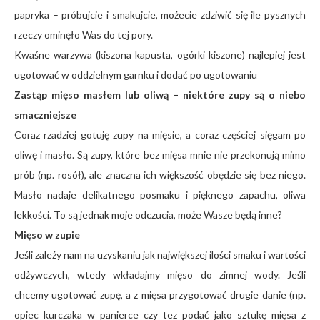
papryka – próbujcie i smakujcie, możecie zdziwić się ile pysznych
rzeczy ominęło Was do tej pory.
Kwaśne warzywa (kiszona kapusta, ogórki kiszone) najlepiej jest
ugotować w oddzielnym garnku i dodać po ugotowaniu
Zastąp mięso masłem lub oliwą – niektóre zupy są o niebo
smaczniejsze
Coraz rzadziej gotuję zupy na mięsie, a coraz częściej sięgam po
oliwę i masło. Są zupy, które bez mięsa mnie nie przekonują mimo
prób (np. rosół), ale znaczna ich większość obędzie się bez niego.
Masło nadaje delikatnego posmaku i pięknego zapachu, oliwa
lekkości. To są jednak moje odczucia, może Wasze będą inne?
Mięso w zupie
Jeśli zależy nam na uzyskaniu jak największej ilości smaku i wartości
odżywczych, wtedy wkładajmy mięso do zimnej wody. Jeśli
chcemy ugotować zupę, a z mięsa przygotować drugie danie (np.
opiec kurczaka w panierce czy tez podać jako sztukę mięsa z