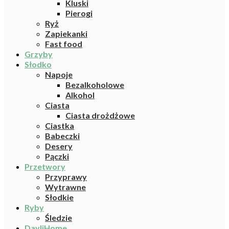
Kluski
Pierogi
Ryż
Zapiekanki
Fast food
Grzyby
Słodko
Napoje
Bezalkoholowe
Alkohol
Ciasta
Ciasta drożdżowe
Ciastka
Babeczki
Desery
Pączki
Przetwory
Przyprawy
Wytrawne
Słodkie
Ryby
Śledzie
DayliHome