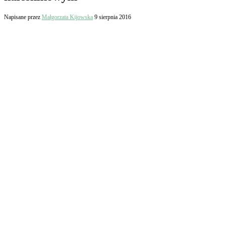
Napisane przez
Małgorzata Kijowska
9 sierpnia 2016