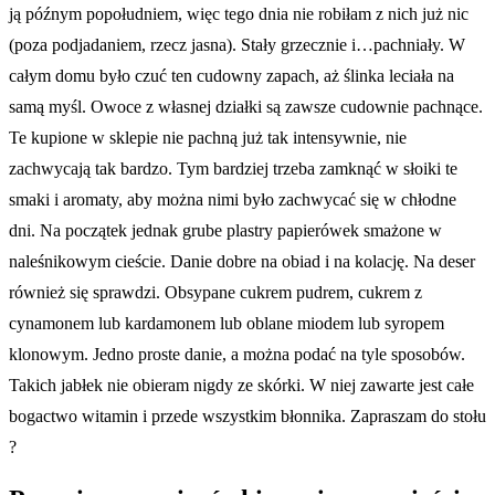
ją późnym popołudniem, więc tego dnia nie robiłam z nich już nic
(poza podjadaniem, rzecz jasna). Stały grzecznie i…pachniały. W
całym domu było czuć ten cudowny zapach, aż ślinka leciała na
samą myśl. Owoce z własnej działki są zawsze cudownie pachnące.
Te kupione w sklepie nie pachną już tak intensywnie, nie
zachwycają tak bardzo. Tym bardziej trzeba zamknąć w słoiki te
smaki i aromaty, aby można nimi było zachwycać się w chłodne
dni. Na początek jednak grube plastry papierówek smażone w
naleśnikowym cieście. Danie dobre na obiad i na kolację. Na deser
również się sprawdzi. Obsypane cukrem pudrem, cukrem z
cynamonem lub kardamonem lub oblane miodem lub syropem
klonowym. Jedno proste danie, a można podać na tyle sposobów.
Takich jabłek nie obieram nigdy ze skórki. W niej zawarte jest całe
bogactwo witamin i przede wszystkim błonnika. Zapraszam do stołu
?