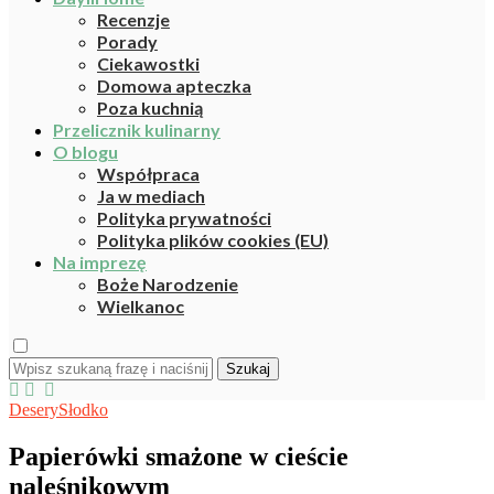
Recenzje
Porady
Ciekawostki
Domowa apteczka
Poza kuchnią
Przelicznik kulinarny
O blogu
Współpraca
Ja w mediach
Polityka prywatności
Polityka plików cookies (EU)
Na imprezę
Boże Narodzenie
Wielkanoc
Szukaj
Desery
Słodko
Papierówki smażone w cieście
naleśnikowym