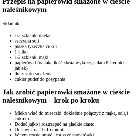
Przepis na papierówki smażone w cieście
naleśnikowym
Składniki:
1/2 szklanki mleka
szczypta soli
płaska łyżeczka cukru
1 jajko
1/2 szklanki mąki
papierówki (na taką ilość ciasta wykorzystałam 8 średnich
jabłek)
tłuszcz do smażenia
cukier puder do posypania
Jak zrobić papierówki smażone w cieście
naleśnikowym – krok po kroku
Mleko wlać do miseczki, dokładnie połączyć z mąką, solą i
cukrem.
Dodać jajko i roztrzepać na gładkie ciasto.
Odstawić na 10-15 minut.
W tym czasie umyć i osuszyć papierówki.