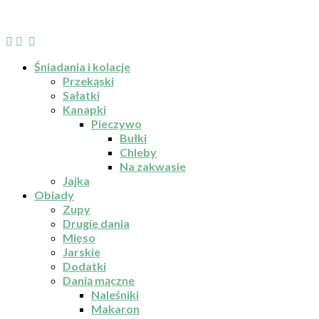
Śniadania i kolacje
Przekąski
Sałatki
Kanapki
Pieczywo
Bułki
Chleby
Na zakwasie
Jajka
Obiady
Zupy
Drugie dania
Mięso
Jarskie
Dodatki
Danią mączne
Naleśniki
Makaron