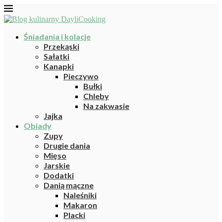
Śniadania i kolacje
Przekąski
Sałatki
Kanapki
Pieczywo
Bułki
Chleby
Na zakwasie
Jajka
Obiady
Zupy
Drugie dania
Mięso
Jarskie
Dodatki
Danią mączne
Naleśniki
Makaron
Placki