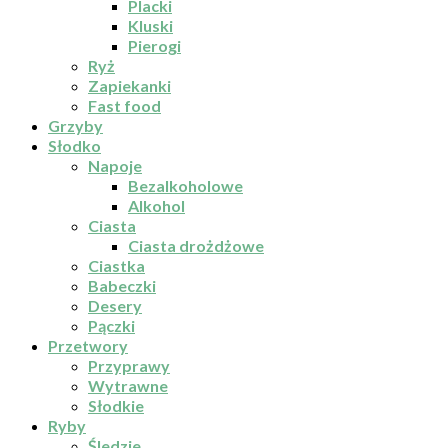
Placki
Kluski
Pierogi
Ryż
Zapiekanki
Fast food
Grzyby
Słodko
Napoje
Bezalkoholowe
Alkohol
Ciasta
Ciasta drożdżowe
Ciastka
Babeczki
Desery
Pączki
Przetwory
Przyprawy
Wytrawne
Słodkie
Ryby
Śledzie