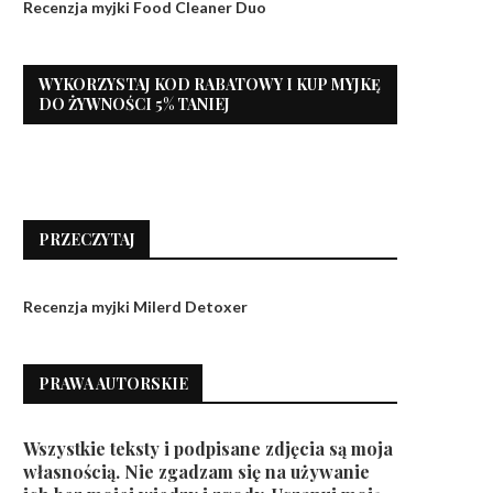
Recenzja myjki Food Cleaner Duo
WYKORZYSTAJ KOD RABATOWY I KUP MYJKĘ
DO ŻYWNOŚCI 5% TANIEJ
PRZECZYTAJ
Recenzja myjki Milerd Detoxer
PRAWA AUTORSKIE
Wszystkie teksty i podpisane zdjęcia są moja
własnością. Nie zgadzam się na używanie