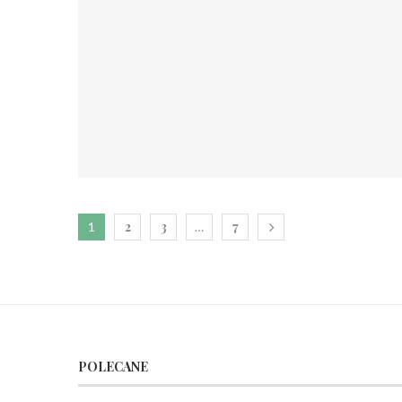
2
3
7
1
…
POLECANE