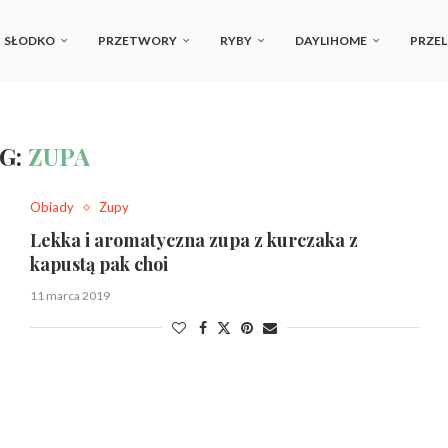
SŁODKO
PRZETWORY
RYBY
DAYLIHOME
PRZEL
G:
ZUPA
Obiady
Zupy
Lekka i aromatyczna zupa z kurczaka z
kapustą pak choi
11 marca 2019