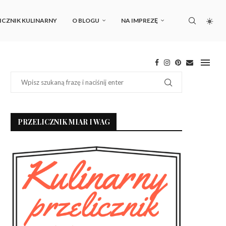
ICZNIK KULINARNY
O BLOGU
NA IMPREZĘ
PRZELICZNIK MIAR I WAG