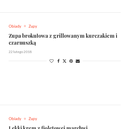
Obiady
Zupy
Zupa brokułowa z grillowanym kurczakiem i
czarnuszką
22 lutego 2018
Obiady
Zupy
Lekki krem z fioletowej marchwi