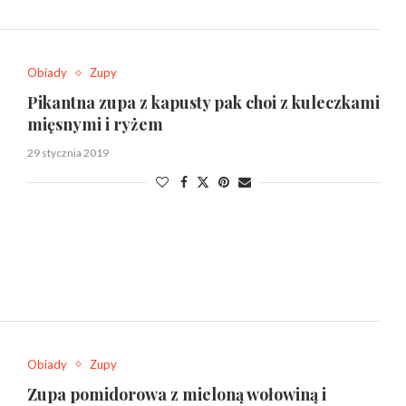
Obiady
Zupy
Pikantna zupa z kapusty pak choi z kuleczkami
mięsnymi i ryżem
29 stycznia 2019
Obiady
Zupy
Zupa pomidorowa z mieloną wołowiną i