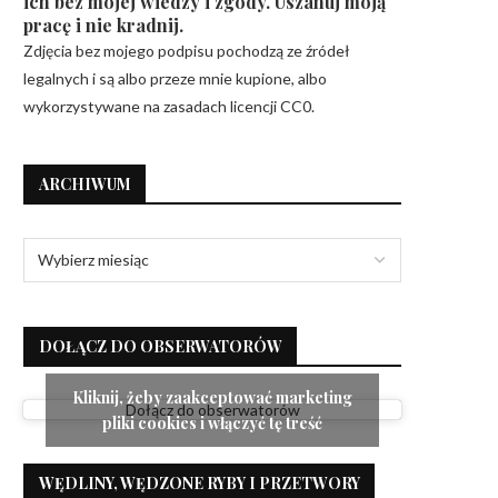
ich bez mojej wiedzy i zgody. Uszanuj moją
pracę i nie kradnij.
Zdjęcia bez mojego podpisu pochodzą ze źródeł
legalnych i są albo przeze mnie kupione, albo
wykorzystywane na zasadach licencji CC0.
ARCHIWUM
DOŁĄCZ DO OBSERWATORÓW
Kliknij, żeby zaakceptować marketing
Dołącz do obserwatorów
pliki cookies i włączyć tę treść
WĘDLINY, WĘDZONE RYBY I PRZETWORY