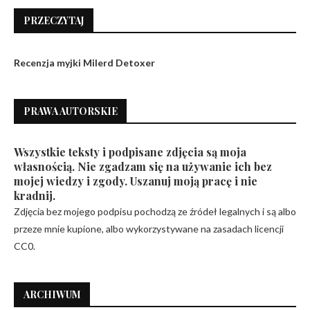
PRZECZYTAJ
Recenzja myjki Milerd Detoxer
PRAWA AUTORSKIE
Wszystkie teksty i podpisane zdjęcia są moja
własnością. Nie zgadzam się na używanie ich bez
mojej wiedzy i zgody. Uszanuj moją pracę i nie
kradnij.
Zdjęcia bez mojego podpisu pochodzą ze źródeł legalnych i są albo
przeze mnie kupione, albo wykorzystywane na zasadach licencji
CC0.
ARCHIWUM