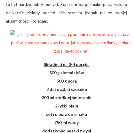
to był bardzo dobry pomysł. Zupa oprócz posmaku pora, zyskała
delikatnie zielony odcień. Nie straciła jednak nic ze swojej
aksamitności. Polecam.
Składniki na 3-4 porcje:
500 g ziemniaków
500 g pora
3 duże ząbki czosnku
200 ml słodkiej śmietanki
2 łyżki oleju
sól i pieprz do smaku
750 ml wody
dodatkowo pestki z dyni