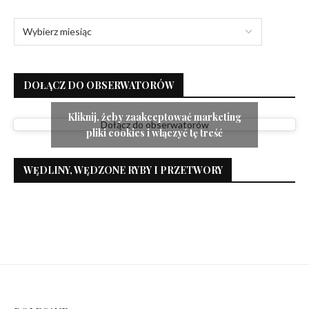
DOŁĄCZ DO OBSERWATORÓW
Kliknij, żeby zaakceptować marketing
Dołącz do obserwatorów
pliki cookies i włączyć tę treść
WĘDLINY, WĘDZONE RYBY I PRZETWORY