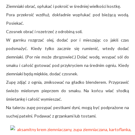
Ziemniaki obrać, opłukać i pokroić w średniej wielkości kostkę.
Pora przekroić wzdłuż, dokładnie wypłukać pod bieżącą wodą.
Posiekać.
Czosnek obrać i rozetrzeć z odrobiną soli.
W garnku rozgrzać olej, dodać por i mieszając co jakiś czas
podsmażyć. Kiedy tylko zacznie się rumienić, wtedy dodać
ziemniaki. (Por nie może zbrązowieć.) Dolać wodę, wsypać sól do
smaku i całość gotować pod przykryciem na średnim ogniu. Kiedy
ziemniaki będą miękkie, dodać czosnek.
Zupę zdjąć z ognia, zmiksować na gładko blenderem. Przyprawić
świeżo mielonym pieprzem do smaku. Na końcu wlać słodką
śmietankę i całość wymieszać.
Na talerzu zupę posypać pestkami dyni, mogą być podprażone na
suchej patelni. Podawać z grzankami lub tostami.