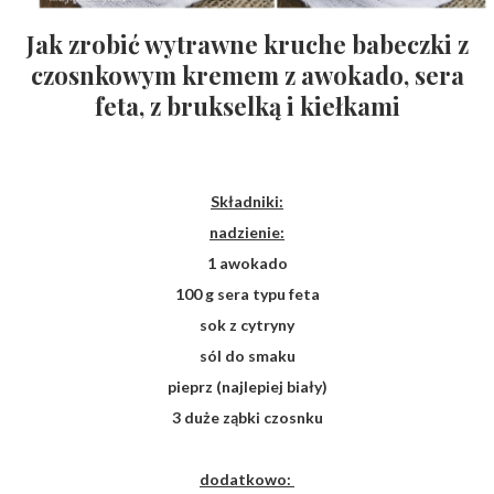
Jak zrobić wytrawne kruche babeczki z
czosnkowym kremem z awokado, sera
feta, z brukselką i kiełkami
Składniki:
nadzienie:
1 awokado
100 g sera typu feta
sok z cytryny
sól do smaku
pieprz (najlepiej biały)
3 duże ząbki czosnku
dodatkowo: