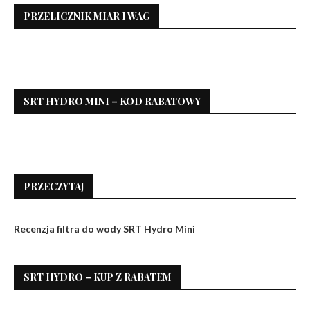
PRZELICZNIK MIAR I WAG
SRT HYDRO MINI – KOD RABATOWY
PRZECZYTAJ
Recenzja filtra do wody SRT Hydro Mini
SRT HYDRO – KUP Z RABATEM