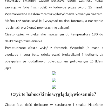
Wszystkie składniki szybko połączyć razem. Zagnieść kulkę,
zawinąć w folię i schłodzić w lodówce przez około 15 minut.
Wysmarowane masłem foremki wyłożyć rozwałkowanym ciastem.
Można też rozkruszyć je i wysypać na dno foremek, a następnie
docisnąć i wyrównać powierzchnię palcami.
Ciasto upiec w piekarniku nagrzanym do temperatury 180 do
delikatnego zrumienienia.
Przestudzone ciasto wyjąć z foremek. Wypełnić je masą z
awokado i sera feta, udekorować brukselkami i kiełkami. Ja
obsypałam je dodatkowo pokruszonym gotowanym żółtkiem
jajka.
Czyż te babeczki nie wyglądają wiosennie?
Ciasto jest dość delikatne w strukturze i smaku. Nadzienie