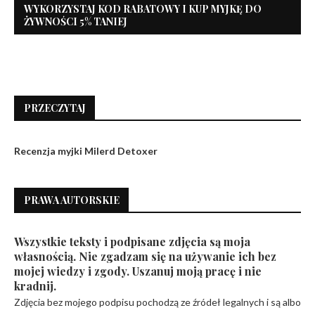
WYKORZYSTAJ KOD RABATOWY I KUP MYJKĘ DO
ŻYWNOŚCI 5% TANIEJ
PRZECZYTAJ
Recenzja myjki Milerd Detoxer
PRAWA AUTORSKIE
Wszystkie teksty i podpisane zdjęcia są moja
własnością. Nie zgadzam się na używanie ich bez
mojej wiedzy i zgody. Uszanuj moją pracę i nie
kradnij.
Zdjęcia bez mojego podpisu pochodzą ze źródeł legalnych i są albo