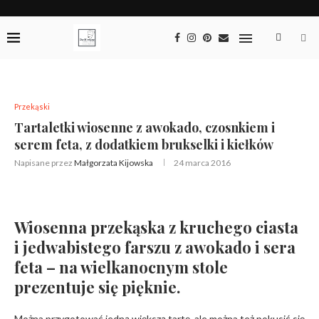
Przekąski
Tartaletki wiosenne z awokado, czosnkiem i
serem feta, z dodatkiem brukselki i kiełków
Napisane przez
Małgorzata Kijowska
24 marca 2016
Wiosenna przekąska z kruchego ciasta
i jedwabistego farszu z awokado i sera
feta – na wielkanocnym stole
prezentuje się pięknie.
Można przygotować jedną większą tartę, ale można też pokusić się