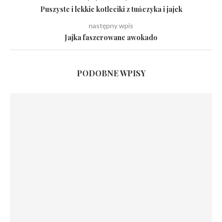
Puszyste i lekkie kotleciki z tuńczyka i jajek
następny wpis
Jajka faszerowane awokado
PODOBNE WPISY