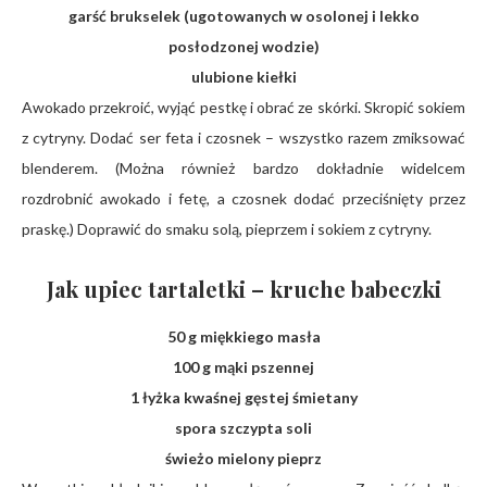
garść brukselek (ugotowanych w osolonej i lekko
posłodzonej wodzie)
ulubione kiełki
Awokado przekroić, wyjąć pestkę i obrać ze skórki. Skropić sokiem
z cytryny. Dodać ser feta i czosnek – wszystko razem zmiksować
blenderem. (Można również bardzo dokładnie widelcem
rozdrobnić awokado i fetę, a czosnek dodać przeciśnięty przez
praskę.) Doprawić do smaku solą, pieprzem i sokiem z cytryny.
Jak upiec tartaletki – kruche babeczki
50 g miękkiego masła
100 g mąki pszennej
1 łyżka kwaśnej gęstej śmietany
spora szczypta soli
świeżo mielony pieprz