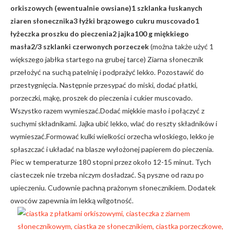
orkiszowych (ewentualnie owsiane)
1 szklanka łuskanych
ziaren słonecznika
3 łyżki brązowego cukru muscovado
1
łyżeczka proszku do pieczenia
2 jajka
100 g miękkiego
masła
2/3 szklanki czerwonych porzeczek
(można także użyć 1
większego jabłka startego na grubej tarce) Ziarna słonecznik
przełożyć na suchą patelnię i podprażyć lekko. Pozostawić do
przestygnięcia. Następnie przesypać do miski, dodać płatki,
porzeczki, mąkę, proszek do pieczenia i cukier muscovado.
Wszystko razem wymieszać.Dodać miękkie masło i połączyć z
suchymi składnikami. Jajka ubić lekko, wlać do reszty składników i
wymieszać.Formować kulki wielkości orzecha włoskiego, lekko je
spłaszczać i układać na blasze wyłożonej papierem do pieczenia.
Piec w temperaturze 180 stopni przez około 12-15 minut. Tych
ciasteczek nie trzeba niczym dosładzać. Są pyszne od razu po
upieczeniu. Cudownie pachną prażonym słonecznikiem. Dodatek
owoców zapewnia im lekką wilgotność.