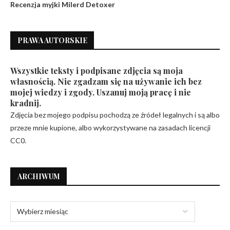
Recenzja myjki Milerd Detoxer
PRAWA AUTORSKIE
Wszystkie teksty i podpisane zdjęcia są moja
własnością. Nie zgadzam się na używanie ich bez
mojej wiedzy i zgody. Uszanuj moją pracę i nie
kradnij.
Zdjęcia bez mojego podpisu pochodzą ze źródeł legalnych i są albo
przeze mnie kupione, albo wykorzystywane na zasadach licencji
CC0.
ARCHIWUM