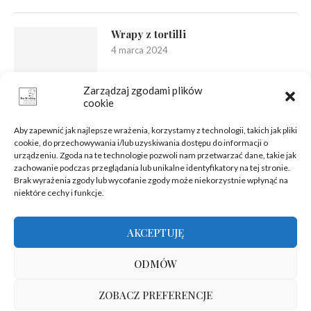
Wrapy z tortilli
4 marca 2024
Zarządzaj zgodami plików
cookie
Aby zapewnić jak najlepsze wrażenia, korzystamy z technologii, takich jak pliki
cookie, do przechowywania i/lub uzyskiwania dostępu do informacji o
urządzeniu. Zgoda na te technologie pozwoli nam przetwarzać dane, takie jak
zachowanie podczas przeglądania lub unikalne identyfikatory na tej stronie.
Brak wyrażenia zgody lub wycofanie zgody może niekorzystnie wpłynąć na
niektóre cechy i funkcje.
AKCEPTUJĘ
ODMÓW
ZOBACZ PREFERENCJE
@2012-2025 - Wszelkie prawa zastrzeżone | Hosting zapewnia