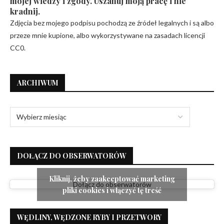
mojej wiedzy i zgody. Uszanuj moją pracę i nie
kradnij.
Zdjęcia bez mojego podpisu pochodzą ze źródeł legalnych i są albo
przeze mnie kupione, albo wykorzystywane na zasadach licencji
CC0.
ARCHIWUM
DOŁĄCZ DO OBSERWATORÓW
Kliknij, żeby zaakceptować marketing
Dołącz do obserwatorów
pliki cookies i włączyć tę treść
WĘDLINY, WĘDZONE RYBY I PRZETWORY