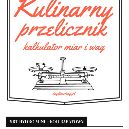
SRT HYDRO MINI – KOD RABATOWY