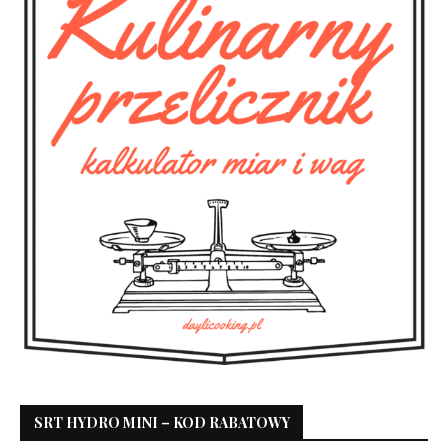
SRT HYDRO MINI – KOD RABATOWY