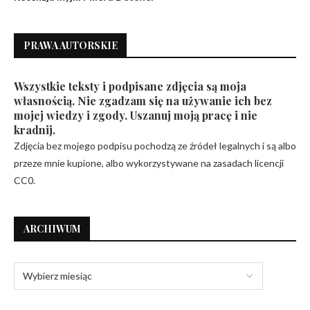
PRAWA AUTORSKIE
Wszystkie teksty i podpisane zdjęcia są moja
własnością. Nie zgadzam się na używanie ich bez
mojej wiedzy i zgody. Uszanuj moją pracę i nie
kradnij.
Zdjęcia bez mojego podpisu pochodzą ze źródeł legalnych i są albo
przeze mnie kupione, albo wykorzystywane na zasadach licencji
CC0.
ARCHIWUM