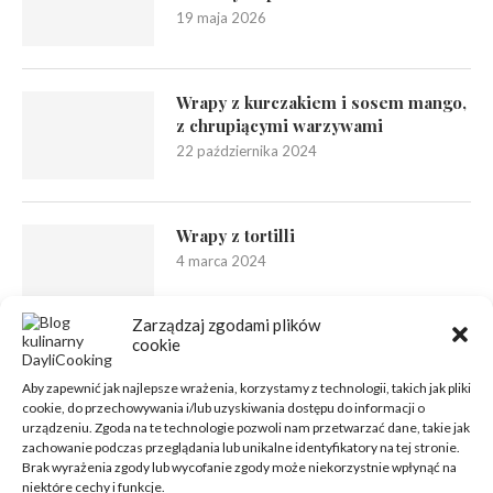
19 maja 2026
Wrapy z kurczakiem i sosem mango,
z chrupiącymi warzywami
22 października 2024
Wrapy z tortilli
4 marca 2024
Zarządzaj zgodami plików
cookie
Aby zapewnić jak najlepsze wrażenia, korzystamy z technologii, takich jak pliki
cookie, do przechowywania i/lub uzyskiwania dostępu do informacji o
urządzeniu. Zgoda na te technologie pozwoli nam przetwarzać dane, takie jak
zachowanie podczas przeglądania lub unikalne identyfikatory na tej stronie.
Brak wyrażenia zgody lub wycofanie zgody może niekorzystnie wpłynąć na
niektóre cechy i funkcje.