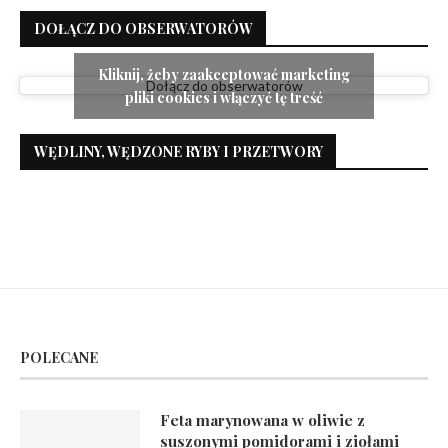
DOŁĄCZ DO OBSERWATORÓW
Kliknij, żeby zaakceptować marketing
Dołącz do obserwatorów
pliki cookies i włączyć tę treść
WĘDLINY, WĘDZONE RYBY I PRZETWORY
POLECANE
Feta marynowana w oliwie z
suszonymi pomidorami i ziołami